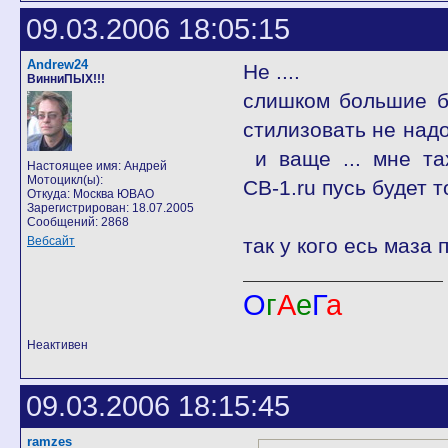
09.03.2006 18:05:15
Andrew24
Не ....
ВинниПЫХ!!!
слишком большие бук
стилизовать не н
и ваще ... мне та
Настоящее имя: Андрей
Мотоцикл(ы):
СВ-1.ru пусь будет т
Откуда: Москва ЮВАО
Зарегистрирован: 18.07.2005
Сообщений: 2868
Вебсайт
так у кого есь маза
О
г
А
е
Г
а
Неактивен
09.03.2006 18:15:45
ramzes