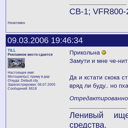
CB-1; VFR800-
Неактивен
09.03.2006 19:46:34
TILL
Прикольна
Рекламное место сдается
Замути и мне че-нит
Настоящее имя:
Да и кстати скока с
Мотоцикл(ы): приму в дар
Откуда: Default city
вряд ли буду.. но пх
Зарегистрирован: 06.07.2005
Сообщений: 6618
Отредактированно T
Ленивый ище
средства.