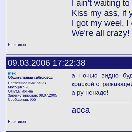
I ain't waiting t
Kiss my ass, if y
I got my weel, I
We're all crazy!
Неактивен
09.03.2006 17:22:38
mex
а ночью видно буд
Общительный сибиховод
краской отражающе
Настоящее имя: ванёк
Мотоцикл(ы):
а ру ненадо!
Откуда: москва
Зарегистрирован: 08.07.2005
Сообщений: 955
асса
Неактивен