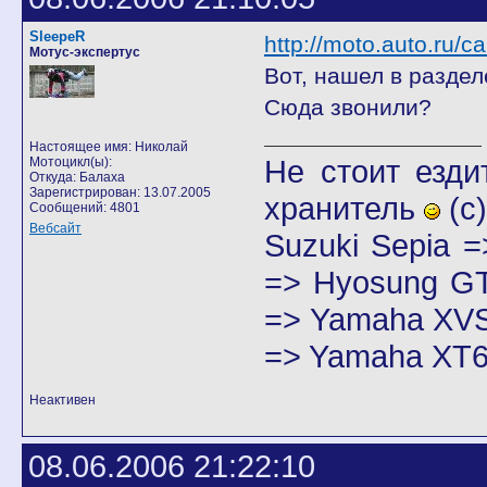
SleepeR
http://moto.auto.ru/c
Мотус-экспертус
Вот, нашел в раздел
Сюда звонили?
Настоящее имя: Николай
Не стоит езди
Мотоцикл(ы):
Откуда: Балаха
Зарегистрирован: 13.07.2005
хранитель
(с)
Сообщений: 4801
Вебсайт
Suzuki Sepia 
=> Hyosung GT
=> Yamaha XVS
=> Yamaha XT6
Неактивен
08.06.2006 21:22:10