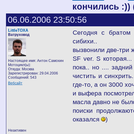
кончились :)) 
06.06.2006 23:50:56
LittleTOXA
Сегодня с братом 
Ватруховод
сибихи..
вызвонили две-три ж
SF ver. S которая...
Настоящее имя: Антон Самохин
Мотоцикл(ы):
пока.. но .... задн
Откуда: Москва
Зарегистрирован: 29.04.2006
чистить и синхрить.
Сообщений: 543
Вебсайт
где-то, а он 3000 хо
и выфера посмотрел
масла давно не было.
поиски продолжаю
оказался
)
Неактивен