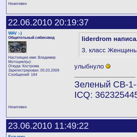
Неактивен
22.06.2010 20:19:37
WAV :-)
liderdrom написа
Общительный сибиховод
3. класс Женщин
Настоящее имя: Владимир
Мотоцикл(ы):
улыбнуло
Откуда: Кострома
Зарегистрирован: 05.03.2009
Сообщений: 184
Зеленый CB-1-
ICQ: 36232544
Неактивен
23.06.2010 11:49:22
Кузьмич