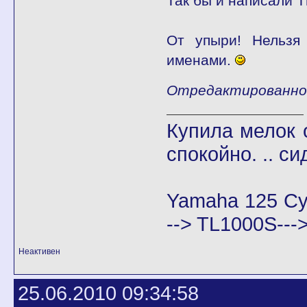
Так бы и написали 
От упыри! Нельзя
именами.
Отредактированно L
Купила мелок о
спокойно. .. си
Yamaha 125 Cy
--> TL1000S--
Неактивен
25.06.2010 09:34:58