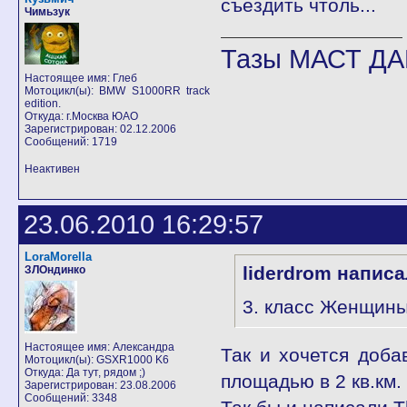
съездить чтоль...
Чимьзук
Тазы МАСТ ДА
Настоящее имя: Глеб
Мотоцикл(ы): BMW S1000RR track
edition.
Откуда: г.Москва ЮАО
Зарегистрирован: 02.12.2006
Сообщений: 1719
Неактивен
23.06.2010 16:29:57
LoraMorella
liderdrom написа
ЗЛОндинко
3. класс Женщин
Настоящее имя: Александра
Так и хочется доба
Мотоцикл(ы): GSXR1000 K6
Откуда: Да тут, рядом ;)
площадью в 2 кв.км.
Зарегистрирован: 23.08.2006
Сообщений: 3348