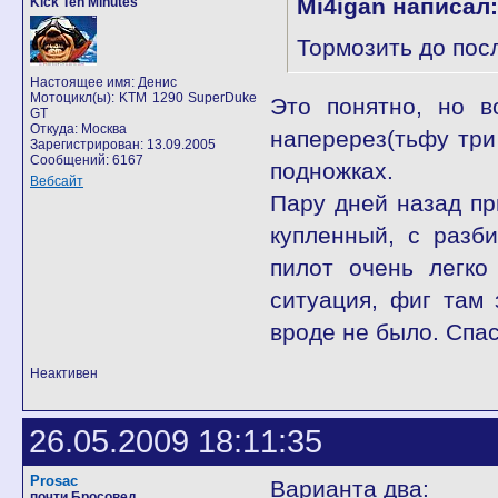
Mi4igan написал:
Kick Ten Minutes
Тормозить до посл
Настоящее имя: Денис
Мотоцикл(ы): KTM 1290 SuperDuke
Это понятно, но в
GT
Откуда: Москва
наперерез(тьфу три 
Зарегистрирован: 13.09.2005
Сообщений: 6167
подножках.
Вебсайт
Пару дней назад пр
купленный, с разб
пилот очень легко
ситуация, фиг там 
вроде не было. Спа
Неактивен
26.05.2009 18:11:35
Prosac
Варианта два:
почти Бросовед