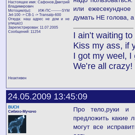
Настоящее имя: Сафонов Дмитрий
Владимирович
или ежесекундное 
Мотоцикл(ы): ИЖ-ПС---------SYM
Jet-100 -> CB-1 -> Transalp-600
думать НЕ голова, а 
Откуда: наш адрес не дом и не
улица(с)
Зарегистрирован: 11.07.2005
Сообщений: 11254
I ain't waiting t
Kiss my ass, if y
I got my weel, I
We're all crazy!
Неактивен
24.05.2009 13:45:09
BUCH
Про тело,руки и 
Сибихо-Мучачо
предложить какие 
могут все исправит