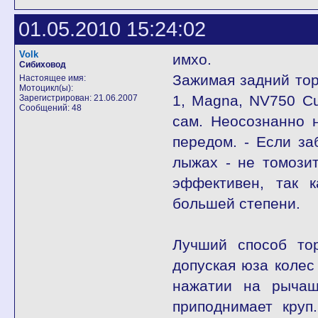
01.05.2010 15:24:02
Volk
имхо.
Сибиховод
Зажимая задний тор
Настоящее имя:
Мотоцикл(ы):
1, Magna, NV750 Cu
Зарегистрирован: 21.06.2007
Сообщений: 48
сам. Неосознанно 
передом. - Если за
лыжах - не томози
эффективен, так к
большей степени.
Лучший способ то
допуская юза колес
нажатии на рычаш
приподнимает круп