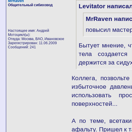
MrRaven
Levitator написал
Общительный сибиховод
MrRaven напис
повысил мастер
Настоящее имя: Андрей
Мотоцикл(ы):
Откуда: Москва, ВАО, Ивановское
Зарегистрирован: 11.06.2009
Бытует мнение, ч
Сообщений: 241
тела создается
держится за сиду
Коллега, позвольт
избыточное давлен
использовать про
поверхностей...
А по теме, всетак
афальту. Пришел к т