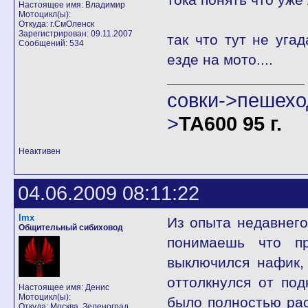
Настоящее имя: Владимир
Мотоцикл(ы):
Откуда: г.СмОленск
Зарегистрирован: 09.11.2007
так что тут не уга
Сообщений: 534
езде на мото....
совки->пешех
>
ТА600 95 г.
Неактивен
04.06.2009 08:11:22
lmx
Из опыта недавнего
Общительный сибиховод
понимаешь что п
выключился нафик,
оттолкнулся от по
Настоящее имя: Денис
Мотоцикл(ы):
было полностью рас
Откуда: Москва, Зеленоград