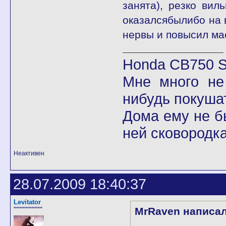
занята), резко вил
оказалсябылибо на в
нервы и повысил ма
Honda CB750 Se
Мне много не
нибудь покушат
Дома ему не б
ней сковородка
Неактивен
28.07.2009 18:40:37
Levitator
MrRaven написал
'''''''''''''''''''