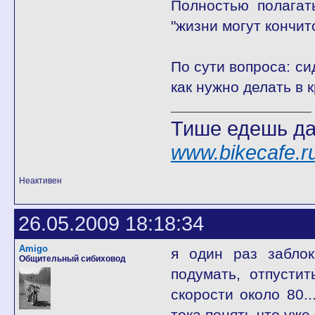
Полностью полагат
"жизни могут кончит
По сути вопроса: си
как нужно делать в 
Тише едешь да
www.bikecafe.
Неактивен
26.05.2009 18:18:34
Amigo
я один раз заблок
Общительный сибиховод
подумать, отпусти
скорости около 80..
тока понять что уже 