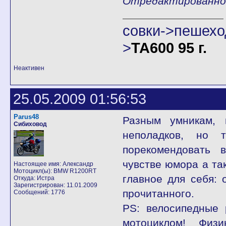
Отредактированно A
совки->пешех
>
ТА600 95 г.
Неактивен
25.05.2009 01:56:53
Parus48
Разным умникам,
Сибиховод
неполадков, но т
порекомендовать 
чувстве юмора а та
Настоящее имя: Александр
Мотоцикл(ы): BMW R1200RT
главное для себя: 
Откуда: Истра
Зарегистрирован: 11.01.2009
прочитанного.
Сообщений: 1776
PS: велосипедные 
мотоциклом! Физ