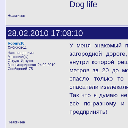
Dog life
Неактивен
28.02.2010 17:08:10
Robinv10
У меня знакомый п
Сибиховод
загородной дороге
Настоящее имя:
Мотоцикл(ы):
внутри которой реш
Откуда: Иркутск
Зарегистрирован: 24.02.2010
Сообщений: 75
метров за 20 до мо
спасло только то
спасатели извлекал
Так что я думаю не
всё по-разному и
предпринять!
Неактивен