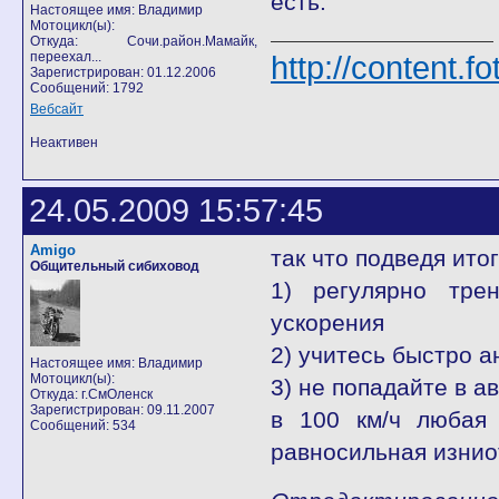
есть.
Настоящее имя: Владимир
Мотоцикл(ы):
Откуда: Сочи.район.Мамайк,
переехал...
http://content.f
Зарегистрирован: 01.12.2006
Сообщений: 1792
Вебсайт
Неактивен
24.05.2009 15:57:45
Amigo
так что подведя ито
Общительный сибиховод
1) регулярно тре
ускорения
2) учитесь быстро 
Настоящее имя: Владимир
Мотоцикл(ы):
3) не попадайте в а
Откуда: г.СмОленск
Зарегистрирован: 09.11.2007
в 100 км/ч люба
Сообщений: 534
равносильная изниот