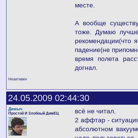
месте.
А вообще существу
тоже. Думаю лучше
рекомендации(что я
падение(не припомню
время полета расс
догнал.
Неактивен
24.05.2009 02:44:30
Димыч
всё не читал.
Простой И Злобный ДимЕЦ
2 аффтар - ситуация
абсолютном вакуум
надо пользоваться.