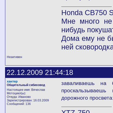
Honda CB750 Se
Мне много не
нибудь покушат
Дома ему не б
ней сковородка
Неактивен
22.12.2009 21:44:18
хантер
заваливаешь на 
Общительный сибиховод
проскальзываешь
Настоящее имя: Вячеслав
Мотоцикл(ы):
дорожного просвета:
Откуда: Иваново
Зарегистрирован: 16.03.2009
Сообщений: 136
XTZ-750