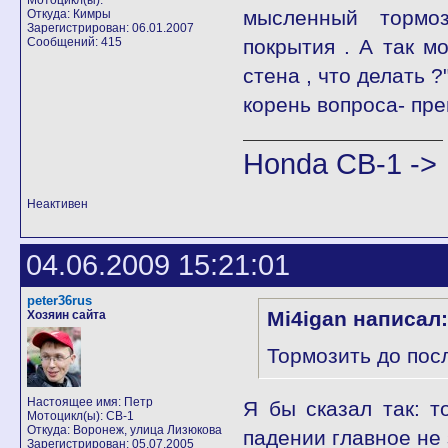
Мотоцикл(ы):
мысленный тормо
Откуда: Кимры
Зарегистрирован: 06.01.2007
Сообщений: 415
покрытия . А так м
стена , что делать ?"
корень вопроса- пр
Honda СВ-1 ->
Неактивен
04.06.2009 15:21:01
peter36rus
Mi4igan написал:
Хозяин сайта
Тормозить до посл
Настоящее имя: Петр
Я бы сказал так: т
Мотоцикл(ы): CB-1
Откуда: Воронеж, улица Лизюкова
падении главное не 
Зарегистрирован: 05.07.2005