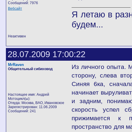
Сообщений: 7976
Вебсайт
Я летаю в разн
будем...
Неактивен
28.07.2009 17:00:22
MrRaven
Из личного опыта. 
Общительный сибиховод
сторону, слева вт
Синяя 6ка, сначал
начинает выруливат
Настоящее имя: Андрей
Мотоцикл(ы):
и задним, понима
Откуда: Москва, ВАО, Ивановское
Зарегистрирован: 11.06.2009
скорость успел с
Сообщений: 241
прижимается к п
пространство для ма