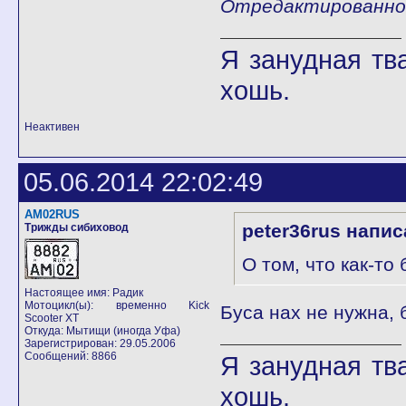
Отредактированно 
Я занудная тв
хошь.
Неактивен
05.06.2014 22:02:49
AM02RUS
peter36rus напис
Трижды сибиховод
О том, что как-то
Настоящее имя: Радик
Мотоцикл(ы): временно Kick
Буса нах не нужна, 
Scooter XT
Откуда: Мытищи (иногда Уфа)
Зарегистрирован: 29.05.2006
Сообщений: 8866
Я занудная тв
хошь.