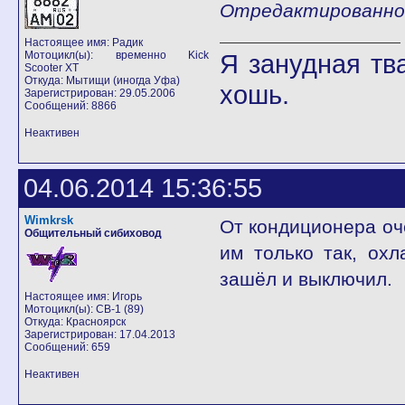
Отредактированно 
Настоящее имя: Радик
Мотоцикл(ы): временно Kick
Я занудная тв
Scooter XT
Откуда: Мытищи (иногда Уфа)
хошь.
Зарегистрирован: 29.05.2006
Сообщений: 8866
Неактивен
04.06.2014 15:36:55
Wimkrsk
От кондиционера оч
Общительный сибиховод
им только так, охл
зашёл и выключил.
Настоящее имя: Игорь
Мотоцикл(ы): CB-1 (89)
Откуда: Красноярск
Зарегистрирован: 17.04.2013
Сообщений: 659
Неактивен