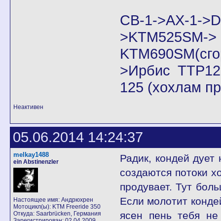
CB-1->AX-1
>KTM525SM->
KTM690SM(сго
>Ирбис ТТР125
125 (хохлам п
Неактивен
05.06.2014 14:24:37
melkay1488
Радик, кондей дует 
ein Abstinenzler
создаются потоки х
продувает. Тут бол
Если молотит кондей
Настоящее имя: Андрюхрен
Мотоцикл(ы): KTM Freeride 350
ясен пень тебя не
Откуда: Saarbrücken, Германия
Зарегистрирован: 02.04.2009