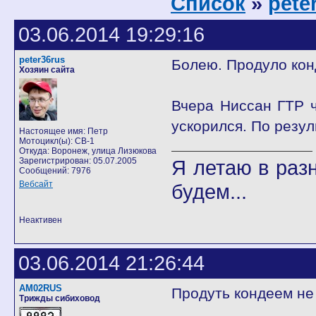
Список
»
pete
03.06.2014 19:29:16
peter36rus
Болею. Продуло кон
Хозяин сайта
Вчера Ниссан ГТР ч
ускорился. По резул
Настоящее имя: Петр
Мотоцикл(ы): CB-1
Откуда: Воронеж, улица Лизюкова
Зарегистрирован: 05.07.2005
Я летаю в разн
Сообщений: 7976
Вебсайт
будем...
Неактивен
03.06.2014 21:26:44
AM02RUS
Продуть кондеем не 
Трижды сибиховод