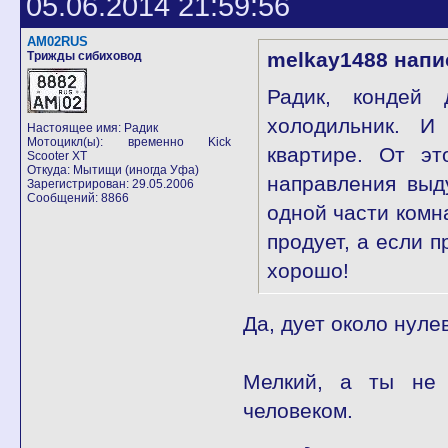
05.06.2014 21:59:56
AM02RUS
melkay1488 напи
Трижды сибиховод
Радик, кондей
холодильник. И
Настоящее имя: Радик
Мотоцикл(ы): временно Kick
квартире. От эт
Scooter XT
Откуда: Мытищи (иногда Уфа)
направления выд
Зарегистрирован: 29.05.2006
Сообщений: 8866
одной части комна
продует, а если 
хорошо!
Да, дует около нуле
Мелкий, а ты не 
человеком.