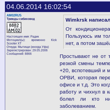
04.06.2014 16:02:54
AM02RUS
Wimkrsk написал
Трижды сибиховод
От кондиционера
Пользуюсь им тол
Настоящее имя: Радик
Мотоцикл(ы): временно Kick
нет, а потом зашё
Scooter XT
Откуда: Мытищи (иногда Уфа)
Зарегистрирован: 29.05.2006
Сообщений: 8866
Простывают не от т
резкой смены темпе
+20, вспотевший и 
ОРВИ, которая пере
офисе и т.д. Это ко
работу и чихнул в 
болел ли кто ни
заболеванием.