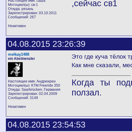
,сейчас св1
Настоящее имя: саша
Мотоцикл(ы): св-1
Откуда: рязань
Зарегистрирован: 03.10.2011
Сообщений: 267
Неактивен
04.08.2015 23:26:39
melkay1488
Это где куча тёлок 
ein Abstinenzler
Как мне сказали, ме
Когда ты под
Настоящее имя: Андрюхрен
Мотоцикл(ы): KTM Freeride 350
Откуда: Saarbrücken, Германия
ползал.
Зарегистрирован: 02.04.2009
Сообщений: 3149
Неактивен
04.08.2015 23:54:53