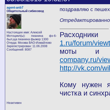
agent-anb7
поздравляю с пешех
Общительный сибиховод
Отредактированно a
Расход
Настоящее имя: Алексей
Мотоцикл(ы): пианина фз-6-
был,ща пианина фыжер 1300
1.ru/forum/view
Откуда: Москва ВАО-Измайлово
Зарегистрирован: 11.06.2008
моты
Сообщений: 8087
company.ru/vie
http://vk.com/wi
Кому нужен я 
чистка и синхр
Неактивен