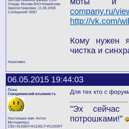
моты
был,ща пианина фыжер 1300
Откуда: Москва ВАО-Измайлово
Зарегистрирован: 11.06.2008
company.ru/vie
Сообщений: 8087
http://vk.com/wi
Кому нужен я 
чистка и синхр
Неактивен
06.05.2015 19:44:03
Локи
Для тех кто с фору
Скандинавский альпинистъ
"Эх сейчас 
потрошками!"
Настоящее имя: Антон
Мотоцикл(ы):
CB1>XL600V>K1100LT>R1200RT