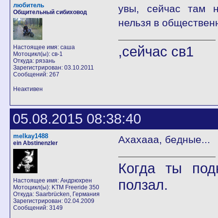
любитель
увы, сейчас там н
Общительный сибиховод
нельзя в обществен
,сейчас св1
Настоящее имя: саша
Мотоцикл(ы): св-1
Откуда: рязань
Зарегистрирован: 03.10.2011
Сообщений: 267
Неактивен
05.08.2015 08:38:40
melkay1488
Ахахааа, бедные...
ein Abstinenzler
Когда ты под
ползал.
Настоящее имя: Андрюхрен
Мотоцикл(ы): KTM Freeride 350
Откуда: Saarbrücken, Германия
Зарегистрирован: 02.04.2009
Сообщений: 3149