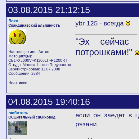
03.08.2015 21:12:15
Локи
ybr 125 - всегда
Скандинавский альпинистъ
"Эх сейчас 
потрошками!"
Настоящее имя: Антон
Мотоцикл(ы):
CB1>XL600V>K1100LT>R1200RT
Откуда: Москва, Шоссе Эндурастов
Зарегистрирован: 31.07.2008
Сообщений: 2284
Неактивен
04.08.2015 19:40:16
любитель
если он заедет в 
Общительный сибиховод
рязани.