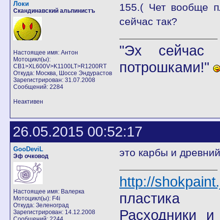
Локи
155.( Чет вообще п
Скандинавский альпинистъ
сейчас так?
"Эх сейчас 
Настоящее имя: Антон
Мотоцикл(ы):
потрошками!"
CB1>XL600V>K1100LT>R1200RT
Откуда: Москва, Шоссе Эндурастов
Зарегистрирован: 31.07.2008
Сообщений: 2284
Неактивен
26.05.2015 00:52:17
GooDeviL
это карбы и древний 
Эф очковод
http://shokpain
Настоящее имя: Валерка
пластика
Мотоцикл(ы): F4i
Откуда: Зеленоград
Расходники и
Зарегистрирован: 14.12.2008
Сообщений: 2244