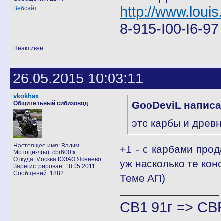
http://www.louis
Вебсайт
8-915-I00-I6-9
Неактивен
26.05.2015 10:03:11
vkokhan
GooDeviL написа
Общительный сибиховод
это карбы и древни
Настоящее имя: Вадим
+1 - с карбами про
Мотоцикл(ы): cbr600fa
Откуда: Москва ЮЗАО Ясенево
уж насколько те кон
Зарегистрирован: 18.05.2011
Сообщений: 1882
Теме АП)
CB1 91г => CB