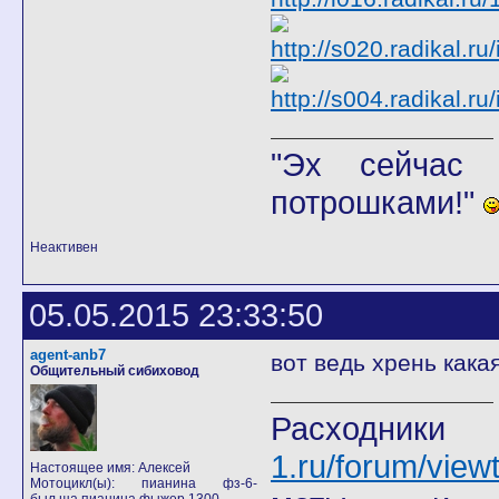
"Эх сейчас 
потрошками!"
Неактивен
05.05.2015 23:33:50
agent-anb7
вот ведь хрень как
Общительный сибиховод
Расход
1.ru/forum/view
Настоящее имя: Алексей
Мотоцикл(ы): пианина фз-6-