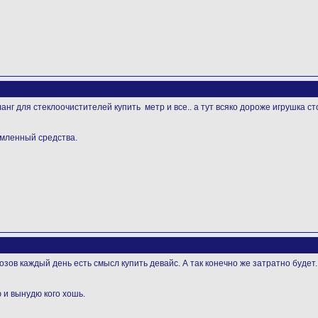
анг для стеклоочистителей купить метр и все.. а тут всяко дороже игрушка сто
емленный средства.
зов каждый день есть смысл купить девайс. А так конечно же затратно будет.
 и вынудю кого хошь.