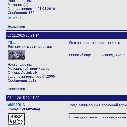
Настоящее имя:
Мотоцикл(ы):
Зарегистрирован: 21.04.2010
Сообщений: 132
Вебсайт
Неактивен
02.11.2015 23:21:14
TILL
Да и раньше то хлопот не было.. шл
Рекламное место сдается
Ленивый ищет оправдания, а устр
Настоящее имя:
Мотоцикл(ы): приму в дар
Откуда: Default city
Зарегистрирован: 06.07.2005
Сообщений: 6618
Неактивен
03.11.2015 07:41:39
AM02RUS
Когда занимаешься прокачкой тормо
Трижды сибиховод
Я занудная тварь. Я зануда, занудю