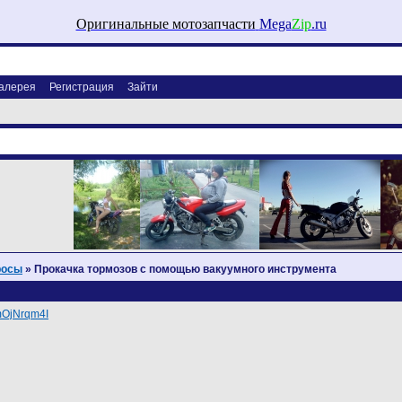
Оригинальные мотозапчасти
Mega
Zip
.ru
алерея
Регистрация
Зайти
росы
» Прокачка тормозов с помощью вакуумного инструмента
mOjNrqm4I