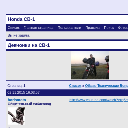
Honda CB-1
Список
Главная страница
Пользователи
Правила
Поиск
Фотог
Вы не зашли.
Девчонки на CB-1
Страниц:
1
Список
»
Общие Технические Воп
02.11.2015 16:03:57
borismoto
http://www.youtube.com/watch?v=q5
Общительный сибиховод