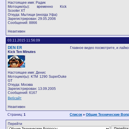
Настоящее имя: Радик
Мотоцикл(ы): временно Kick
Scooter XT
Откуда: Мытищи (иногда Уфа)
Зарегистрирован: 29.05.2006
Сообщений: 8866
Неактивен
03.11.2015 11:56:09
DEN ER
Главное видео посмотрите, и лайков
Kick Ten Minutes
Настоящее имя: Денис
Мотоцикл(ы): KTM 1290 SuperDuke
GT
Откуда: Москва
Зарегистрирован: 13.09.2005
Сообщений: 6167
Вебсайт
Неактивен
Страниц:
1
Список
»
Общие Технические Воп
Перейти