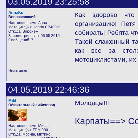
03.05.2019 23:25:58
AnnaKu
Как здорово что
Вопрошающий
организацию! Петя
Настоящее имя: Анна
Мотоцикл(ы): Honda CB400sf
собирать! Ребята чт
Откуда: Воронеж
Зарегистрирован: 05.05.2015
Сообщений: 7
Такой слаженный та
как все за стол
мотоциклистами, их 
Неактивен
04.05.2019 22:46:36
Mikl
Молодцы!!!
Общительный сибиховод
Карпаты==> С
Настоящее имя: Миша
Мотоцикл(ы): TDM 900
Откуда: Москва, Митино