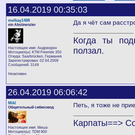
16.04.2019 00:35:03
melkay1488
Да я чёт сам расстро
ein Abstinenzler
Когда ты под
ползал.
Настоящее имя: Андрюхрен
Мотоцикл(ы): KTM Freeride 350
Откуда: Saarbrücken, Германия
Зарегистрирован: 02.04.2009
Сообщений: 3149
Неактивен
26.04.2019 06:06:42
Mikl
Петь, я тоже не при
Общительный сибиховод
Карпаты==> С
Настоящее имя: Миша
Мотоцикл(ы): TDM 900