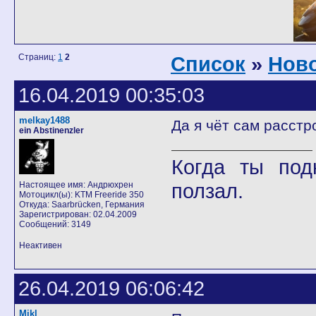
Страниц:
1
2
Список
»
Ново
16.04.2019 00:35:03
melkay1488
Да я чёт сам расстро
ein Abstinenzler
Когда ты под
ползал.
Настоящее имя: Андрюхрен
Мотоцикл(ы): KTM Freeride 350
Откуда: Saarbrücken, Германия
Зарегистрирован: 02.04.2009
Сообщений: 3149
Неактивен
26.04.2019 06:06:42
Mikl