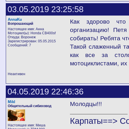
03.05.2019 23:25:58
AnnaKu
Как здорово что
Вопрошающий
организацию! Петя
Настоящее имя: Анна
Мотоцикл(ы): Honda CB400sf
собирать! Ребята чт
Откуда: Воронеж
Зарегистрирован: 05.05.2015
Сообщений: 7
Такой слаженный та
как все за стол
мотоциклистами, их 
Неактивен
04.05.2019 22:46:36
Mikl
Молодцы!!!
Общительный сибиховод
Карпаты==> С
Настоящее имя: Миша