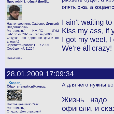
Простой И Злобный ДимЕЦ
опять ржа. а коцает
I ain't waiting t
Настоящее имя: Сафонов Дмитрий
Владимирович
Kiss my ass, if y
Мотоцикл(ы): ИЖ-ПС---------SYM
Jet-100 -> CB-1 -> Transalp-600
I got my weel, I
Откуда: наш адрес не дом и не
улица(с)
Зарегистрирован: 11.07.2005
We're all crazy!
Сообщений: 11254
Неактивен
28.01.2009 17:09:34
_Kasper_
А для чего нужны во
Общительный сибиховод
Жизнь надо 
Настоящее имя: Стас
офигели, и сказ
Мотоцикл(ы):
Откуда: г.Долгопрудный