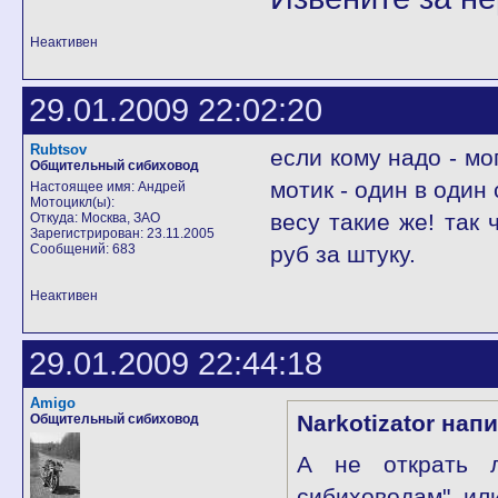
Неактивен
29.01.2009 22:02:20
Rubtsov
если кому надо - мо
Общительный сибиховод
мотик - один в один
Настоящее имя: Андрей
Мотоцикл(ы):
весу такие же! так 
Откуда: Москва, ЗАО
Зарегистрирован: 23.11.2005
Сообщений: 683
руб за штуку.
Неактивен
29.01.2009 22:44:18
Amigo
Narkotizator нап
Общительный сибиховод
А не открать л
сибиховодам", ил