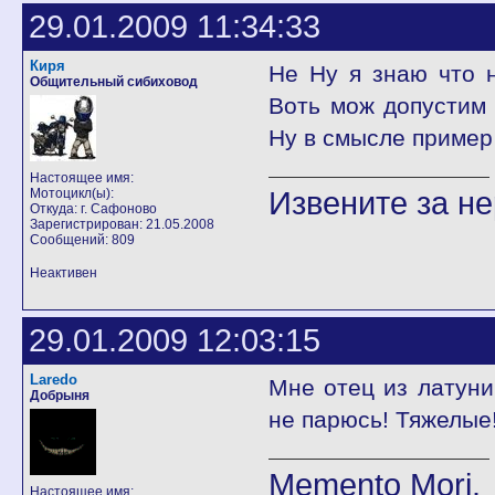
29.01.2009 11:34:33
Киря
Не Ну я знаю что 
Общительный сибиховод
Воть мож допустим 
Ну в смысле пример
Настоящее имя:
Извените за н
Мотоцикл(ы):
Откуда: г. Сафоново
Зарегистрирован: 21.05.2008
Сообщений: 809
Неактивен
29.01.2009 12:03:15
Laredo
Мне отец из латуни
Добрыня
не парюсь! Тяжелые!
Memento Mori.
Настоящее имя: