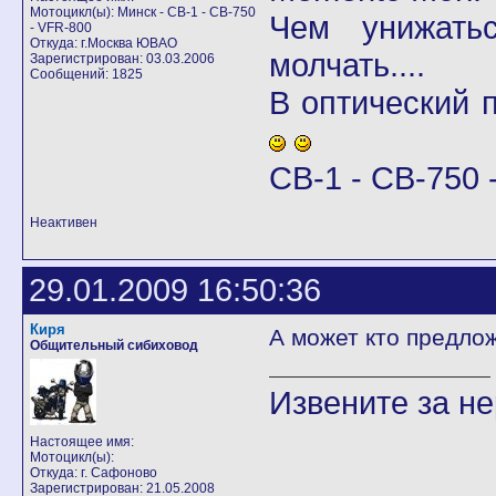
Мотоцикл(ы): Минск - CB-1 - CB-750
Чем унижать
- VFR-800
Откуда: г.Москва ЮВАО
молчать....
Зарегистрирован: 03.03.2006
Сообщений: 1825
В оптический
CB-1 - CB-750 -
Неактивен
29.01.2009 16:50:36
Киря
А может кто предло
Общительный сибиховод
Извените за н
Настоящее имя:
Мотоцикл(ы):
Откуда: г. Сафоново
Зарегистрирован: 21.05.2008