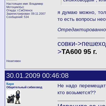
Настоящее имя: Владимир
Мотоцикл(ы):
Откуда: г.СмОленск
я думаю можно, тол
Зарегистрирован: 09.11.2007
Сообщений: 534
то есть вопросы неот
Отредактированно A
совки->пешех
>
ТА600 95 г.
Неактивен
30.01.2009 00:46:08
Киря
Не надо перемещать
Общительный сибиховод
кто возьмется??