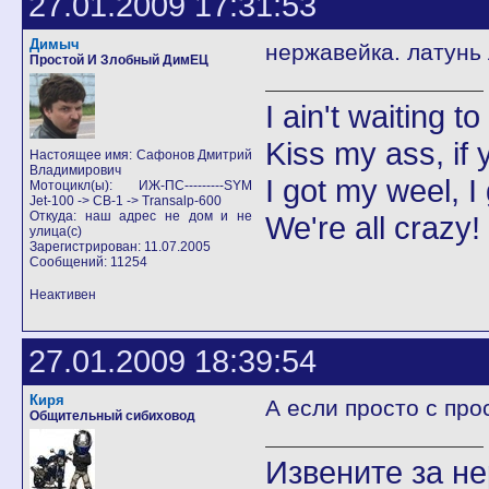
27.01.2009 17:31:53
Димыч
нержавейка. латунь 
Простой И Злобный ДимЕЦ
I ain't waiting t
Kiss my ass, if y
Настоящее имя: Сафонов Дмитрий
Владимирович
I got my weel, I
Мотоцикл(ы): ИЖ-ПС---------SYM
Jet-100 -> CB-1 -> Transalp-600
Откуда: наш адрес не дом и не
We're all crazy!
улица(с)
Зарегистрирован: 11.07.2005
Сообщений: 11254
Неактивен
27.01.2009 18:39:54
Киря
А если просто с про
Общительный сибиховод
Извените за н