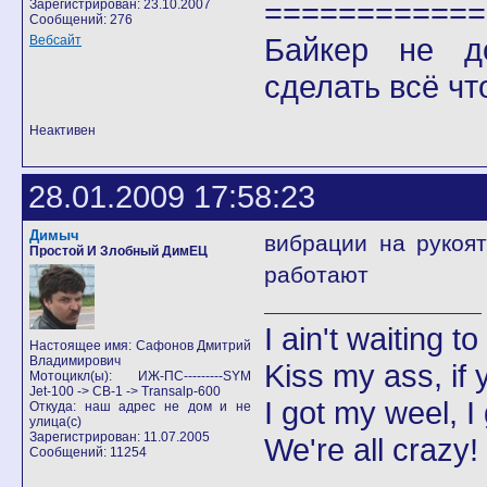
============
Зарегистрирован: 23.10.2007
Сообщений: 276
Байкер не д
Вебсайт
сделать всё чт
Неактивен
28.01.2009 17:58:23
Димыч
вибрации на рукоя
Простой И Злобный ДимЕЦ
работают
I ain't waiting t
Настоящее имя: Сафонов Дмитрий
Владимирович
Kiss my ass, if y
Мотоцикл(ы): ИЖ-ПС---------SYM
Jet-100 -> CB-1 -> Transalp-600
I got my weel, I
Откуда: наш адрес не дом и не
улица(с)
Зарегистрирован: 11.07.2005
We're all crazy!
Сообщений: 11254