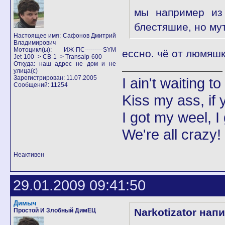
мы например из 
блестяшие, но му
Настоящее имя: Сафонов Дмитрий
Владимирович
Мотоцикл(ы): ИЖ-ПС---------SYM
ессно. чё от люмяшк
Jet-100 -> CB-1 -> Transalp-600
Откуда: наш адрес не дом и не
улица(с)
Зарегистрирован: 11.07.2005
I ain't waiting t
Сообщений: 11254
Kiss my ass, if y
I got my weel, I
We're all crazy!
Неактивен
29.01.2009 09:41:50
Димыч
Narkotizator нап
Простой И Злобный ДимЕЦ