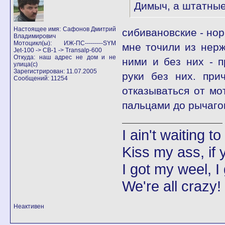
Димыч, а штатные
Настоящее имя: Сафонов Дмитрий
сибивановские - нор
Владимирович
Мотоцикл(ы): ИЖ-ПС---------SYM
мне точили из нерж
Jet-100 -> CB-1 -> Transalp-600
Откуда: наш адрес не дом и не
ними и без них - п
улица(с)
Зарегистрирован: 11.07.2005
руки без них. при
Сообщений: 11254
отказываться от мот
пальцами до рычаго
I ain't waiting t
Kiss my ass, if y
I got my weel, I
We're all crazy!
Неактивен