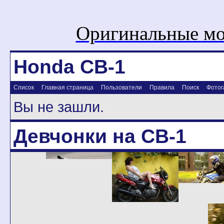
Оригинальные мо
Honda CB-1
Список
Главная страница
Пользователи
Правила
Поиск
Фотог
Вы не зашли.
Девчонки на CB-1