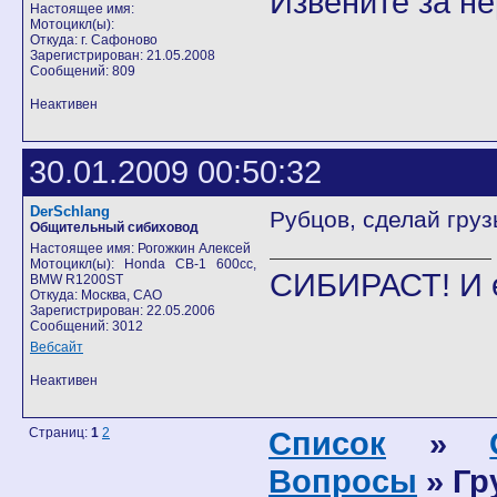
Извените за н
Настоящее имя:
Мотоцикл(ы):
Откуда: г. Сафоново
Зарегистрирован: 21.05.2008
Сообщений: 809
Неактивен
30.01.2009 00:50:32
DerSchlang
Рубцов, сделай груз
Общительный сибиховод
Настоящее имя: Рогожкин Алексей
Мотоцикл(ы): Honda CB-1 600cc,
СИБИРАСТ! И 
BMW R1200ST
Откуда: Москва, САО
Зарегистрирован: 22.05.2006
Сообщений: 3012
Вебсайт
Неактивен
Страниц:
1
2
Список
»
Вопросы
» Гр