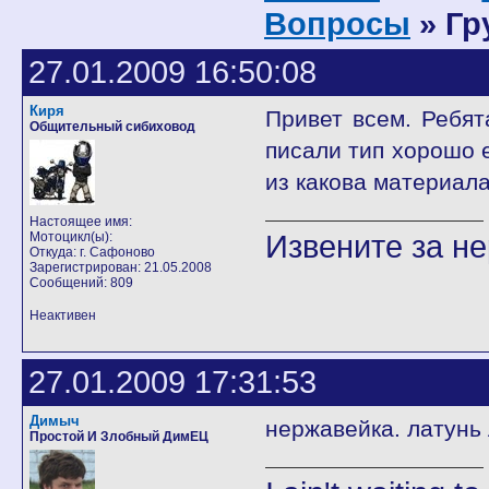
Вопросы
» Гр
27.01.2009 16:50:08
Киря
Привет всем. Ребят
Общительный сибиховод
писали тип хорошо е
из какова материал
Настоящее имя:
Извените за н
Мотоцикл(ы):
Откуда: г. Сафоново
Зарегистрирован: 21.05.2008
Сообщений: 809
Неактивен
27.01.2009 17:31:53
Димыч
нержавейка. латунь 
Простой И Злобный ДимЕЦ