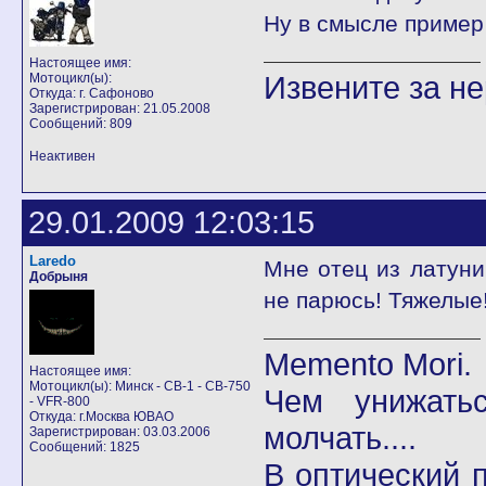
Ну в смысле пример
Настоящее имя:
Извените за н
Мотоцикл(ы):
Откуда: г. Сафоново
Зарегистрирован: 21.05.2008
Сообщений: 809
Неактивен
29.01.2009 12:03:15
Laredo
Мне отец из латуни
Добрыня
не парюсь! Тяжелые!
Memento Mori.
Настоящее имя:
Мотоцикл(ы): Минск - CB-1 - CB-750
Чем унижать
- VFR-800
Откуда: г.Москва ЮВАО
молчать....
Зарегистрирован: 03.03.2006
Сообщений: 1825
В оптический