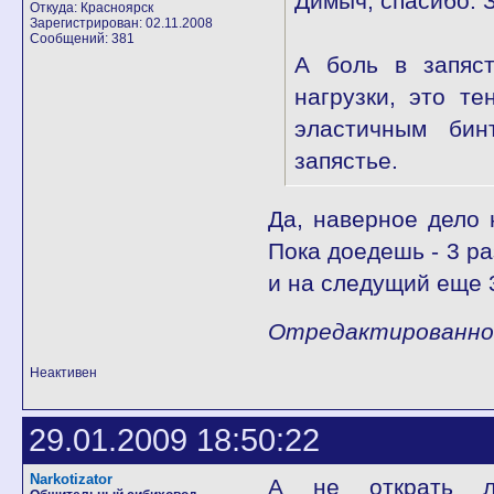
Димыч, спасибо. 
Откуда: Красноярск
Зарегистрирован: 02.11.2008
Сообщений: 381
А боль в запяст
нагрузки, это те
эластичным бин
запястье.
Да, наверное дело 
Пока доедешь - 3 ра
и на следущий еще 3
Отредактированно -
Неактивен
29.01.2009 18:50:22
Narkotizator
А не открать ли