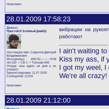
Неактивен
28.01.2009 17:58:23
Димыч
вибрации на рукоя
Простой И Злобный ДимЕЦ
работают
I ain't waiting t
Настоящее имя: Сафонов Дмитрий
Владимирович
Kiss my ass, if y
Мотоцикл(ы): ИЖ-ПС---------SYM
Jet-100 -> CB-1 -> Transalp-600
I got my weel, I
Откуда: наш адрес не дом и не
улица(с)
Зарегистрирован: 11.07.2005
We're all crazy!
Сообщений: 11254
Неактивен
28.01.2009 21:12:00
Madman