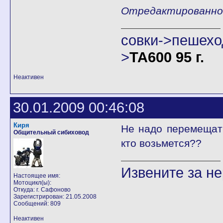
Отредактированно A
совки->пешех
>
ТА600 95 г.
Неактивен
30.01.2009 00:46:08
Киря
Не надо перемещать
Общительный сибиховод
кто возьмется??
Извените за н
Настоящее имя:
Мотоцикл(ы):
Откуда: г. Сафоново
Зарегистрирован: 21.05.2008
Сообщений: 809
Неактивен