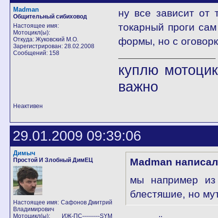
Madman
ну все зависит от 
Общительный сибиховод
токарный проги сам
Настоящее имя:
Мотоцикл(ы):
формы, но с оговорк
Откуда: Жуковский М.О.
Зарегистрирован: 28.02.2008
Сообщений: 158
куплю мотоцик
важно
Неактивен
29.01.2009 09:39:06
Димыч
Madman написал
Простой И Злобный ДимЕЦ
мы например из 
блестяшие, но му
Настоящее имя: Сафонов Дмитрий
Владимирович
Мотоцикл(ы): ИЖ-ПС---------SYM