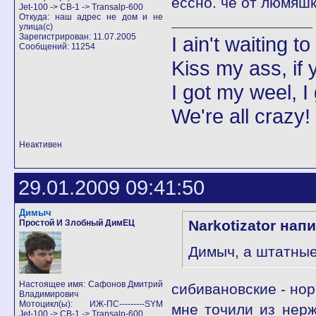
ессно. чё от люмяшк
Jet-100 -> CB-1 -> Transalp-600
Откуда: наш адрес не дом и не
улица(с)
Зарегистрирован: 11.07.2005
I ain't waiting t
Сообщений: 11254
Kiss my ass, if y
I got my weel, I
We're all crazy!
Неактивен
29.01.2009 09:41:50
Димыч
Narkotizator нап
Простой И Злобный ДимЕЦ
Димыч, а штатные
Настоящее имя: Сафонов Дмитрий
сибивановские - нор
Владимирович
Мотоцикл(ы): ИЖ-ПС---------SYM
мне точили из нерж
Jet-100 -> CB-1 -> Transalp-600