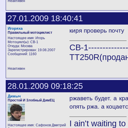
Неактивен
27.01.2009 18:40:41
Игоряха
киря проверь почту
Правильный мотоциклист
Настоящее имя: Игорь
Мотоцикл(ы): СВ-1
CB-1--------------
Откуда: Москва
Зарегистрирован: 19.08.2007
Сообщений: 1160
TT250R(продан
Неактивен
28.01.2009 09:18:25
Димыч
ржаветь будет. а кра
Простой И Злобный ДимЕЦ
опять ржа. а коцает
I ain't waiting t
Настоящее имя: Сафонов Дмитрий