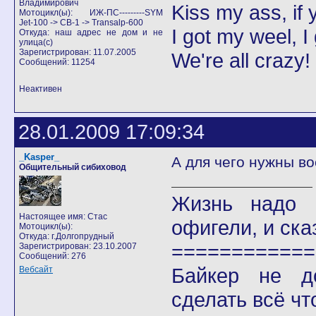
Владимирович
Kiss my ass, if y
Мотоцикл(ы): ИЖ-ПС---------SYM
Jet-100 -> CB-1 -> Transalp-600
I got my weel, I
Откуда: наш адрес не дом и не
улица(с)
Зарегистрирован: 11.07.2005
We're all crazy!
Сообщений: 11254
Неактивен
28.01.2009 17:09:34
_Kasper_
А для чего нужны во
Общительный сибиховод
Жизнь надо 
Настоящее имя: Стас
офигели, и сказ
Мотоцикл(ы):
Откуда: г.Долгопрудный
============
Зарегистрирован: 23.10.2007
Сообщений: 276
Байкер не д
Вебсайт
сделать всё чт