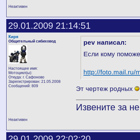
Неактивен
29.01.2009 21:14:51
Киря
pev написал:
Общительный сибиховод
Если кому поможет
Настоящее имя:
http://foto.mail.ru
Мотоцикл(ы):
Откуда: г. Сафоново
Зарегистрирован: 21.05.2008
Сообщений: 809
Эт чертеж родных
Извените за н
Неактивен
29.01.2009 22:02:20