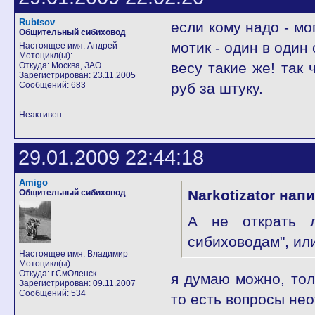
Rubtsov
если кому надо - мо
Общительный сибиховод
мотик - один в один
Настоящее имя: Андрей
Мотоцикл(ы):
весу такие же! так 
Откуда: Москва, ЗАО
Зарегистрирован: 23.11.2005
Сообщений: 683
руб за штуку.
Неактивен
29.01.2009 22:44:18
Amigo
Narkotizator нап
Общительный сибиховод
А не открать л
сибиховодам", ил
Настоящее имя: Владимир
Мотоцикл(ы):
Откуда: г.СмОленск
я думаю можно, тол
Зарегистрирован: 09.11.2007
Сообщений: 534
то есть вопросы неот