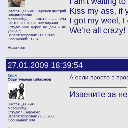
I ain't waiting t
Kiss my ass, if y
Настоящее имя: Сафонов Дмитрий
Владимирович
I got my weel, I
Мотоцикл(ы): ИЖ-ПС---------SYM
Jet-100 -> CB-1 -> Transalp-600
Откуда: наш адрес не дом и не
We're all crazy!
улица(с)
Зарегистрирован: 11.07.2005
Сообщений: 11254
Неактивен
27.01.2009 18:39:54
Киря
А если просто с про
Общительный сибиховод
Извените за н
Настоящее имя:
Мотоцикл(ы):
Откуда: г. Сафоново
Зарегистрирован: 21.05.2008
Сообщений: 809