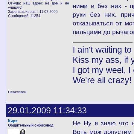
Откуда: наш адрес не дом и не
ними и без них - п
улица(с)
Зарегистрирован: 11.07.2005
руки без них. при
Сообщений: 11254
отказываться от мот
пальцами до рычаго
I ain't waiting t
Kiss my ass, if y
I got my weel, I
We're all crazy!
Неактивен
29.01.2009 11:34:33
Киря
Не Ну я знаю что 
Общительный сибиховод
Воть мож допустим 