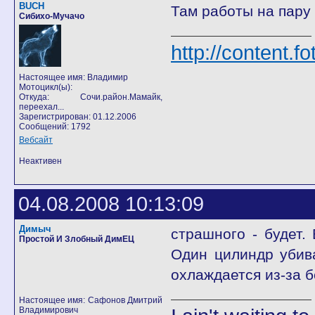
BUCH
Там работы на пару 
Сибихо-Мучачо
http://content.f
Настоящее имя: Владимир
Мотоцикл(ы):
Откуда: Сочи.район.Мамайк,
переехал...
Зарегистрирован: 01.12.2006
Сообщений: 1792
Вебсайт
Неактивен
04.08.2008 10:13:09
Димыч
страшного - будет.
Простой И Злобный ДимЕЦ
Один цилиндр убива
охлаждается из-за б
Настоящее имя: Сафонов Дмитрий
Владимирович