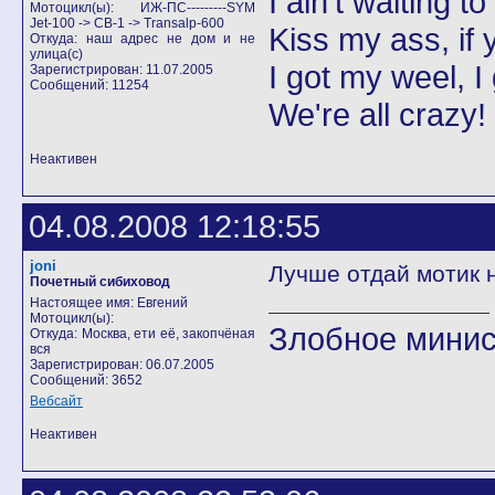
I ain't waiting t
Мотоцикл(ы): ИЖ-ПС---------SYM
Jet-100 -> CB-1 -> Transalp-600
Kiss my ass, if y
Откуда: наш адрес не дом и не
улица(с)
I got my weel, I
Зарегистрирован: 11.07.2005
Сообщений: 11254
We're all crazy!
Неактивен
04.08.2008 12:18:55
joni
Лучше отдай мотик н
Почетный сибиховод
Настоящее имя: Евгений
Мотоцикл(ы):
Злобное минис
Откуда: Москва, ети её, закопчёная
вся
Зарегистрирован: 06.07.2005
Сообщений: 3652
Вебсайт
Неактивен