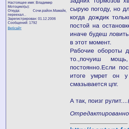
задних тормозов х
Настоящее имя: Владимир
Мотоцикл(ы):
сырую погоду, но д
Откуда: Сочи.район.Мамайк,
переехал...
когда дождик толь
Зарегистрирован: 01.12.2006
Сообщений: 1792
постой на остановк
Вебсайт
иначе будеш ловить
в этот момент.
Рабочие обороты д
то.,почуиш мощь
постоянно.Если по
итоге умрет он у
смазывается цпг.
А так, поизг рулит..
Отредактированно B