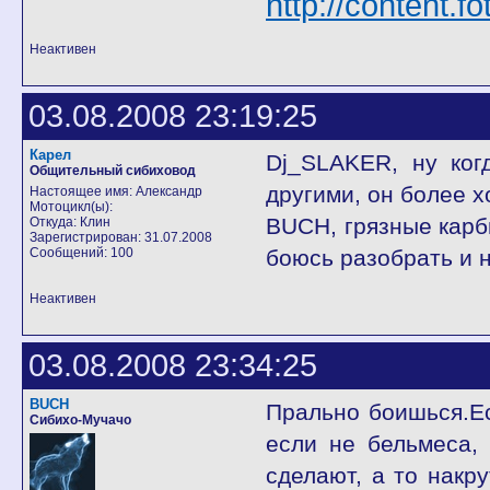
http://content.f
Неактивен
03.08.2008 23:19:25
Карел
Dj_SLAKER, ну ког
Общительный сибиховод
другими, он более 
Настоящее имя: Александр
Мотоцикл(ы):
BUCH, грязные карбю
Откуда: Клин
Зарегистрирован: 31.07.2008
Сообщений: 100
боюсь разобрать и н
Неактивен
03.08.2008 23:34:25
BUCH
Прально боишься.Ес
Сибихо-Мучачо
если не бельмеса,
сделают, а то накр