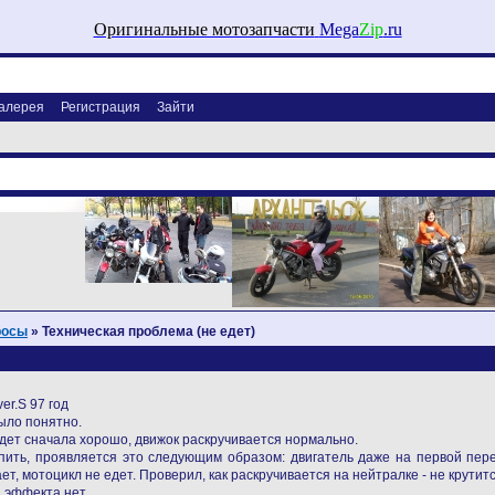
Оригинальные мотозапчасти
Mega
Zip
.ru
алерея
Регистрация
Зайти
росы
» Техническая проблема (не едет)
r.S 97 год
ыло понятно.
Едет сначала хорошо, движок раскручивается нормально.
пить, проявляется это следующим образом: двигатель даже на первой пере
ет, мотоцикл не едет. Проверил, как раскручивается на нейтралке - не крутит
 эффекта нет.