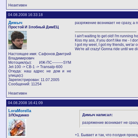
Неактивен
04.08.2008 16:33:18
Димыч
разряжение возникает не сразу, а п
Простой И Злобный ДимЕЦ
I ain't waiting to get old! I'm running h
Kiss my ass, if you don't like me - I don'
I got my weel, I got my friends, we'ar 
We're all crazy! Gonna ride until we d
Настоящее имя: Сафонов Дмитрий
Владимирович
Мотоцикл(ы): ИЖ-ПС---------SYM
Jet-100 -> CB-1 -> Transalp-600
Откуда: наш адрес не дом и не
улица(с)
Зарегистрирован: 11.07.2005
Сообщений: 11254
Неактивен
04.08.2008 16:41:09
LoraMorella
Димыч написал:
ЗЛОндинко
разряжение возникает не сразу,
+1. Бывает и так, что полдня проез