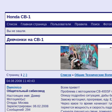
Honda CB-1
Список
Главная страница
Пользователи
Правила
Поиск
Фотог
Вы не зашли.
Девчонки на CB-1
Страниц:
1
2
3
Список
»
Общие Технические Воп
04.08.2008 11:40:43
Daminico
Всем привет!
Общительный сибиховод
Проблема с мотоциклом CB-400SF ve
Опишу подробно ситуацию, дабы б
Настоящее имя: Дамир
Мотоцикл(ы):
Завожу мотоцикл, прогреваю, еду. 
Откуда: Москва
Через какое то время начинает ту
Зарегистрирован: 06.02.2008
теряется мощность и скорость пада
Сообщений: 294
Сначала грешил на свечи, поменял,