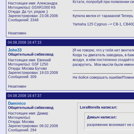
Кстати, попробуй при появлении си
Настоящее имя: Александра
Мотоцикл(ы): GSXR1000 K6
Откуда: Да тут, рядом ;)
Зарегистрирован: 23.08.2006
Купила мелок от тараканов! Теперь в
Сообщений: 3348
Yamaha 125 Cygnus --> СB-1, CB40
Неактивен
04.08.2008 16:47:15
John33
[Я не говорю, что у тебя нет вент
Общительный сибиховод
Когда ты двигатель заводишь, в ба
воздух, в нём постепенно создаёт
Настоящее имя: Евгений
Мотоцикл(ы): GSF 1250
раскрутить. Мои мысли были имен
Откуда: Москва Бутово
Зарегистрирован: 19.03.2008
Сообщений: 309
Не бойся совершать ошибки!Помни,
Неактивен
04.08.2008 16:47:37
Daminico
LoraMorella написал:
Общительный сибиховод
Настоящее имя: Дамир
Димыч написал:
Мотоцикл(ы):
Откуда: Москва
разряжение возникает не ср
Зарегистрирован: 06.02.2008
Сообщений: 294