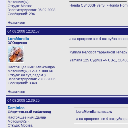
Мотоцикл(ы):
Honda CB400SF ver.S=>Honda Horne
Откуда: Москва
Зарегистрирован: 06.02.2008
Сообщений: 294
Неактивен
04.08.2008 12:32:57
LoraMorella
а на прогреве все 4 патрубка равн
ЗЛОндинко
Купила мелок от тараканов! Теперь в
Yamaha 125 Cygnus --> СB-1, CB40
Настоящее имя: Александра
Мотоцикл(ы): GSXR1000 K6
Откуда: Да тут, рядом ;)
Зарегистрирован: 23.08.2006
Сообщений: 3348
Неактивен
04.08.2008 12:39:25
Daminico
LoraMorella написал:
Общительный сибиховод
Настоящее имя: Дамир
а на прогреве все 4 патрубка 
Мотоцикл(ы):
Откуда: Москва