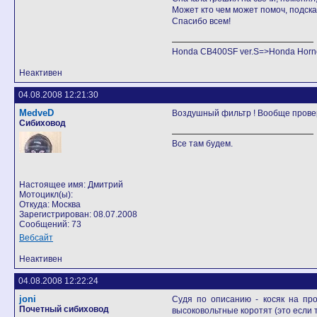
Может кто чем может помоч, подск
Спасибо всем!
Honda CB400SF ver.S=>Honda Horne
Неактивен
04.08.2008 12:21:30
MedveD
Воздушный фильтр ! Вообще проверь
Сибиховод
Все там будем.
Настоящее имя: Дмитрий
Мотоцикл(ы):
Откуда: Москва
Зарегистрирован: 08.07.2008
Сообщений: 73
Вебсайт
Неактивен
04.08.2008 12:22:24
joni
Судя по описанию - косяк на пр
Почетный сибиховод
высоковольтные коротят (это если т