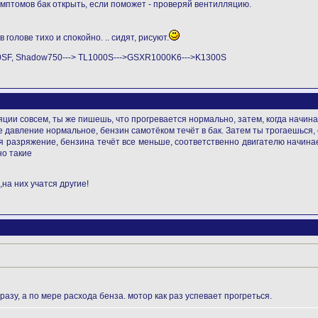
мптомов бак открыть, если поможет - проверяй вентилляцию.
 голове тихо и спокойно. .. сидят, рисуют.
0SF, Shadow750---> TL1000S--->GSXR1000K6--->K1300S
иляции совсем, ты же пишешь, что прогревается нормально, затем, когда начи
ке давление нормальное, бензин самотёком течёт в бак. Затем ты трогаешься
ся разряжение, бензина течёт все меньше, соответственно двигателю начина
но такие
на них учатся другие!
азу, а по мере расхода бенза. мотор как раз успевает прогреться.