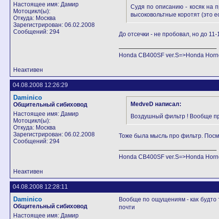
Настоящее имя: Дамир
Судя по описанию - косяк на 
Мотоцикл(ы):
высоковольтные коротят (это ес
Откуда: Москва
Зарегистрирован: 06.02.2008
Сообщений: 294
До отсечки - не пробовал, но до 11
Honda CB400SF ver.S=>Honda Horne
Неактивен
04.08.2008 12:26:29
Daminico
MedveD написал:
Общительный сибиховод
Настоящее имя: Дамир
Воздушный фильтр ! Вообще про
Мотоцикл(ы):
Откуда: Москва
Зарегистрирован: 06.02.2008
Тоже была мысль про фильтр. Посмо
Сообщений: 294
Honda CB400SF ver.S=>Honda Horne
Неактивен
04.08.2008 12:28:11
Daminico
Вообще по ощущениям - как будто т
Общительный сибиховод
почти
Настоящее имя: Дамир