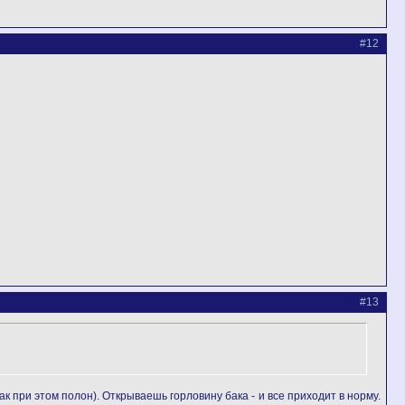
#12
#13
ак при этом полон). Открываешь горловину бака - и все приходит в норму.