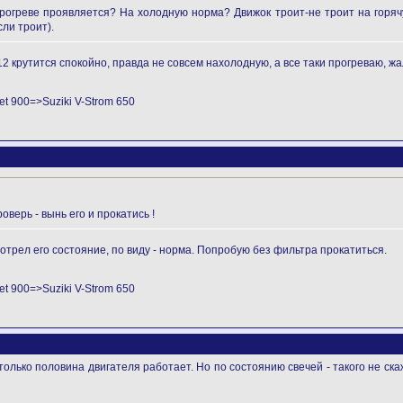
прогреве проявляется? На холодную норма? Движок троит-не троит на горяч
ли троит).
-12 крутится спокойно, правда не совсем нахолодную, а все таки прогреваю, жа
t 900=>Suziki V-Strom 650
верь - вынь его и прокатись !
трел его состояние, по виду - норма. Попробую без фильтра прокатиться.
t 900=>Suziki V-Strom 650
олько половина двигателя работает. Но по состоянию свечей - такого не скаж