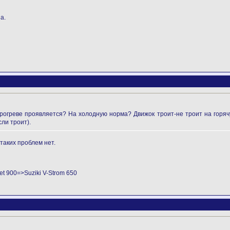
а.
прогреве проявляется? На холодную норма? Движок троит-не троит на горяч
ли троит).
 таких проблем нет.
t 900=>Suziki V-Strom 650