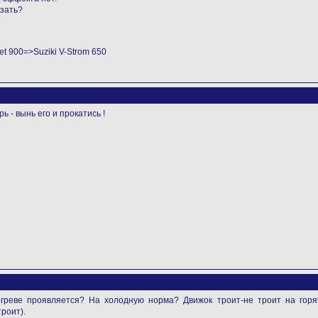
азать?
t 900=>Suziki V-Strom 650
 - вынь его и прокатись !
огреве проявляется? На холодную норма? Движок троит-не троит на горя
роит).