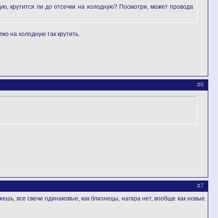
ую, крутится ли до отсечки на холодную? Посмотри, может провода
лко на холодную так крутить.
#6
#7
ешь, все свечи одинаковые, как близнецы, нагара нет, вообще как новые