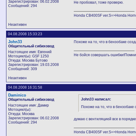
Зарегистрирован: 06.02.2008
Не пробовал, тоже проверю.
Сообщений: 294
Honda CB400SF ver.S=>Honda Horne
Неактивен
04.08.2008 15:33:23
John33
Похоже на то, что в бензобаке соз
Общительный сибиховод
Настоящее имя: Евгений
Не бойся совершать ошибки!Помни,
Мотоцикл(ы): GSF 1250
Откуда: Москва Бутово
Зарегистрирован: 19.03.2008
Сообщений: 309
Неактивен
04.08.2008 16:31:58
Daminico
John33 написал:
Общительный сибиховод
Настоящее имя: Дамир
Похоже на то, что в бензобаке
Мотоцикл(ы):
Откуда: Москва
Зарегистрирован: 06.02.2008
думаю с вентиляцией все в порядке
Сообщений: 294
Honda CB400SF ver.S=>Honda Horne