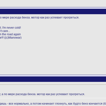
о мере расхода бенза. мотор как раз успевает прогреться.
ot. I'm never cold!
t care...
on the road again
ie!!! ((c)Manowar)
 а по мере расхода бенза. мотор как раз успевает прогреться.
дишь - все нормально, а потом начинает глохнуть, как будто бенз кончается (б