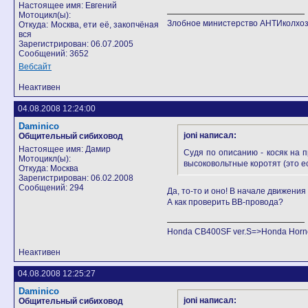
Настоящее имя: Евгений
Мотоцикл(ы):
Злобное министерство АНТИколхоз
Откуда: Москва, ети её, закопчёная
вся
Зарегистрирован: 06.07.2005
Сообщений: 3652
Вебсайт
Неактивен
04.08.2008 12:24:00
Daminico
joni написал:
Общительный сибиховод
Настоящее имя: Дамир
Судя по описанию - косяк на 
Мотоцикл(ы):
высоковольтные коротят (это ес
Откуда: Москва
Зарегистрирован: 06.02.2008
Сообщений: 294
Да, то-то и оно! В начале движения
А как проверить ВВ-провода?
Honda CB400SF ver.S=>Honda Horne
Неактивен
04.08.2008 12:25:27
Daminico
joni написал:
Общительный сибиховод