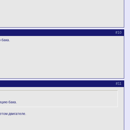
#10
 бака.
#11
яцию бака.
етом двигателе.