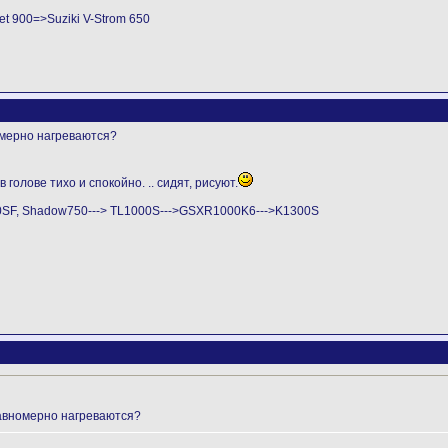
t 900=>Suziki V-Strom 650
омерно нагреваются?
 голове тихо и спокойно. .. сидят, рисуют.
0SF, Shadow750---> TL1000S--->GSXR1000K6--->K1300S
равномерно нагреваются?