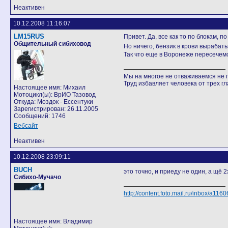
Неактивен
10.12.2008 11:16:07
LM15RUS
Привет. Да, все как то по блокам,
Общительный сибиховод
Но ничего, бензик в крови вырабаты
Так что еще в Воронеже пересечемс
Мы на многое не отваживаемся не п
Труд избавляет человека от трех гла
Настоящее имя: Михаил
Мотоцикл(ы): ВрИО Тазовод
Откуда: Моздок - Ессентуки
Зарегистрирован: 26.11.2005
Сообщений: 1746
Вебсайт
Неактивен
10.12.2008 23:09:11
BUCH
это точно, и приеду не один, а щё
Сибихо-Мучачо
http://content.foto.mail.ru/inbox/a1160
Настоящее имя: Владимир