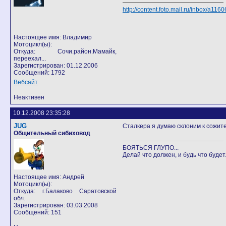
http://content.foto.mail.ru/inbox/a1160
Настоящее имя: Владимир
Мотоцикл(ы):
Откуда: Сочи.район.Мамайк,
переехал...
Зарегистрирован: 01.12.2006
Сообщений: 1792
Вебсайт
Неактивен
10.12.2008 23:35:28
JUG
Сталкера я думаю склоним к сожите
Общительный сибиховод
БОЯТЬСЯ ГЛУПО...
Делай что должен, и будь что будет.
Настоящее имя: Андрей
Мотоцикл(ы):
Откуда: г.Балаково Саратовской
обл.
Зарегистрирован: 03.03.2008
Сообщений: 151