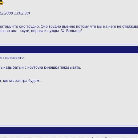
.2008 13:02:38)
отому что оно трудно. Оно трудно именно потому, что мы на него не отважива
вных зол - скуки, порока и нужды. /Ф. Вольтер/
ет привезите.
ь надыбать и с ноутбука киношки показывать.
, где мы завтра будем...