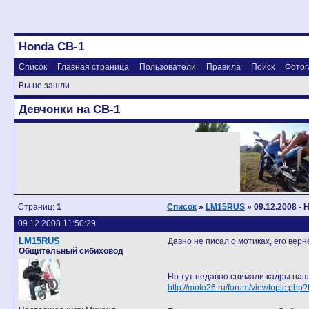
Honda CB-1
Список
Главная страница
Пользователи
Правила
Поиск
Фотог
Вы не зашли.
Девчонки на CB-1
Страниц:
1
Список
»
LM15RUS
» 09.12.2008 -
09.12.2008 11:50:29
LM15RUS
Давно не писал о мотиках, его вер
Общительный сибиховод
Но тут недавно снимали кадры на
http://moto26.ru/forum/viewtopic.php