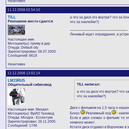
Неактивен
11.12.2008 02:54:10
TILL
а что за диск что внутри? что за бо
Рекламное место сдается
что за наклейки?)
Ленивый ищет оправдания, а устр
Настоящее имя:
Мотоцикл(ы): приму в дар
Откуда: Default city
Зарегистрирован: 06.07.2005
Сообщений: 6618
Неактивен
12.12.2008 13:02:14
LM15RUS
TILL написал:
Общительный сибиховод
а что за диск что внутри? что з
что за наклейки?)
Диск с фильмом на 1,5 часа о наших
Настоящее имя: Михаил
Бонус
Рекламный ход
- накле
Мотоцикл(ы): ВрИО Тазовод
Откуда: Моздок - Ессентуки
Если в двух словах о фильме то эт
Зарегистрирован: 26.11.2005
немного может.
Сообщений: 1746
Кстати диск отдавал в Воронеже в это