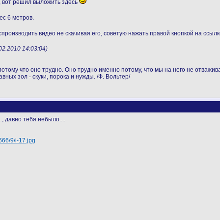
а, вот решил выложить здесь
вес 6 метров.
спроизводить видео не скачивая его, советую нажать правой кнопкой на ссылке 
.2010 14:03:04)
отому что оно трудно. Оно трудно именно потому, что мы на него не отважива
вных зол - скуки, порока и нужды. /Ф. Вольтер/
, давно тебя небыло....
666/9/i-17.jpg