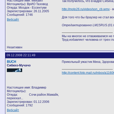
Настоящее имя: Михаил
Так получилось, что в кадре Сибих
Мотоцикл(ы): ВрИО Тазовод
Откуда: Моздок - Ессентуки
http://moto26.ru/video/son_cb.wmv
- 
Зарегистрирован: 26.11.2005
Сообщений: 1746
Для того что бы браузер не стал во
Вебсайт
Отредактированно LM15RUS (01.02
Мы на многое не отваживаемся не п
Труд избавляет человека от трех гла
Неактивен
09.12.2008 22:11:49
BUCH
Прикольный ужастик Миха, Здорова 
Сибихо-Мучачо
http://content.foto.mail.ru/inbox/a1160
Настоящее имя: Владимир
Мотоцикл(ы):
Откуда: Сочи.район.Мамайк,
переехал...
Зарегистрирован: 01.12.2006
Сообщений: 1792
Вебсайт