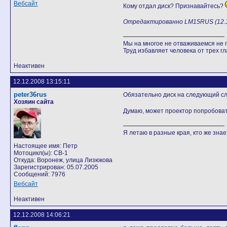
Вебсайт
Кому отдал диск? Признавайтесь?
Отредактированно LM15RUS (12.12
Мы на многое не отваживаемся не п
Труд избавляет человека от трех гла
Неактивен
12.12.2008 13:15:11
peter36rus
Обязательно диск на следующий сл
Хозяин сайта
Думаю, может проектор попробоват
Я летаю в разные края, кто же знает
Настоящее имя: Петр
Мотоцикл(ы): CB-1
Откуда: Воронеж, улица Лизюкова
Зарегистрирован: 05.07.2005
Сообщений: 7976
Вебсайт
Неактивен
12.12.2008 14:06:21