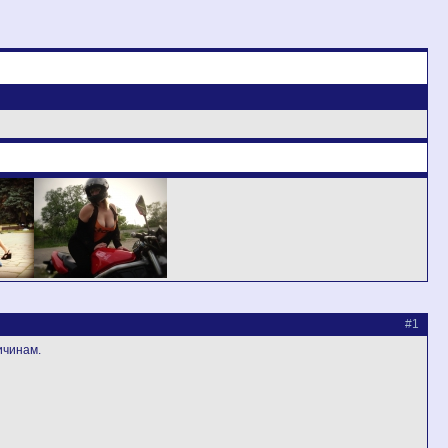
#1
ичинам.