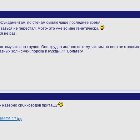
 по фундаментам, по стенам бываю чаще последнее время.
ваться не перестал. Мото- это уже во мне генетически.
я не раз.
отому что оно трудно. Оно трудно именно потому, что мы на него не отважива
вных зол - скуки, порока и нужды. /Ф. Вольтер/
 2х наверно сибиховодов притащу
666/9/i-17.jpg