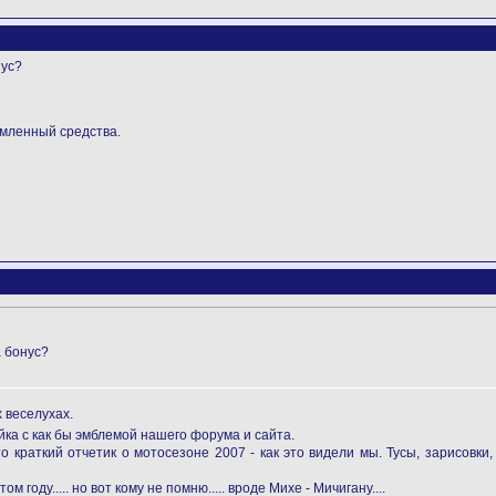
нус?
емленный средства.
а бонус?
 веселухах.
йка с как бы эмблемой нашего форума и сайта.
о краткий отчетик о мотосезоне 2007 - как это видели мы. Тусы, зарисовки
м году..... но вот кому не помню..... вроде Михе - Мичигану....