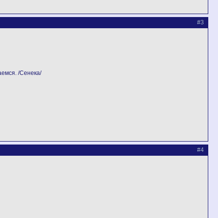
#3
емся. /Сенека/
#4