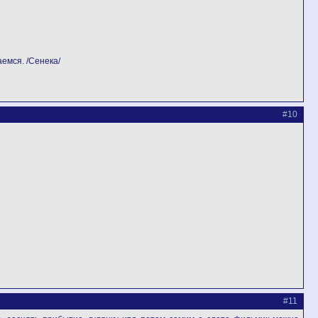
емся. /Сенека/
#10
#11