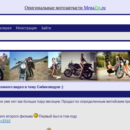
Оригинальные мотозапчасти
Mega
Zip
.ru
алерея
Регистрация
Зайти
 Немного видео в тему Сибиховодов :)
нее уже нет как больше пару месяцев. Продал по определенным житейским пр
шего второго фильма
Первый был в том году
?t=2510