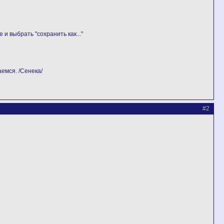
и выбрать "сохранить как..."
емся. /Сенека/
#2