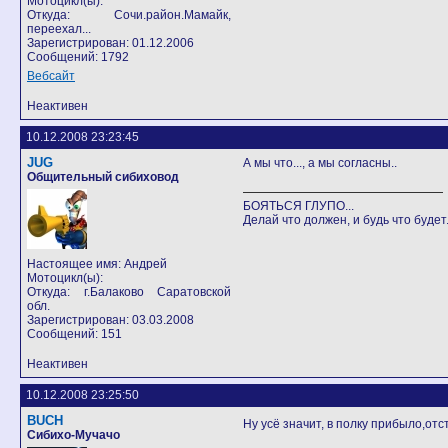
Мотоцикл(ы):
Откуда: Сочи.район.Мамайк,
переехал...
Зарегистрирован: 01.12.2006
Сообщений: 1792
Вебсайт
Неактивен
10.12.2008 23:23:45
JUG
А мы что..., а мы согласны..
Общительный сибиховод
БОЯТЬСЯ ГЛУПО...
Делай что должен, и будь что будет.
Настоящее имя: Андрей
Мотоцикл(ы):
Откуда: г.Балаково Саратовской
обл.
Зарегистрирован: 03.03.2008
Сообщений: 151
Неактивен
10.12.2008 23:25:50
BUCH
Ну усё значит, в полку прибыло,отс
Сибихо-Мучачо