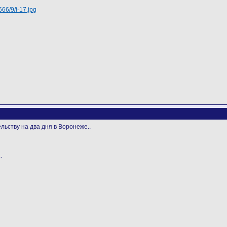
666/9/i-17.jpg
льству на два дня в Воронеже..
.