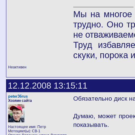
Мы на многое 
трудно. Оно т
не отваживаемс
Труд избавля
скуки, порока 
Неактивен
12.12.2008 13:15:11
peter36rus
Обязательно диск н
Хозяин сайта
Думаю, может проек
показывать.
Настоящее имя: Петр
Мотоцикл(ы): CB-1