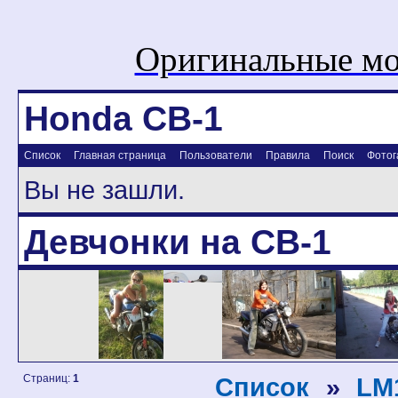
Оригинальные мо
Honda CB-1
Список
Главная страница
Пользователи
Правила
Поиск
Фотог
Вы не зашли.
Девчонки на CB-1
Страниц:
1
Список
»
LM