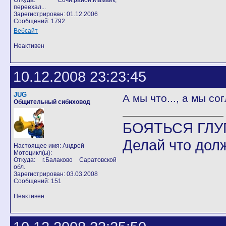
Откуда: Сочи.район.Мамайк,
переехал...
Зарегистрирован: 01.12.2006
Сообщений: 1792
Вебсайт
Неактивен
10.12.2008 23:23:45
JUG
А мы что..., а мы со
Общительный сибиховод
БОЯТЬСЯ ГЛУП
Делай что долж
Настоящее имя: Андрей
Мотоцикл(ы):
Откуда: г.Балаково Саратовской
обл.
Зарегистрирован: 03.03.2008
Сообщений: 151
Неактивен