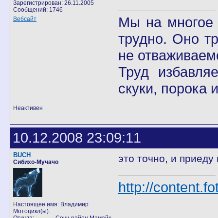
Зарегистрирован: 26.11.2005
Сообщений: 1746
Мы на многое 
Вебсайт
трудно. Оно т
не отваживаемс
Труд избавля
скуки, порока 
Неактивен
10.12.2008 23:09:11
BUCH
это точно, и приеду
Сибихо-Мучачо
http://content.f
Настоящее имя: Владимир
Мотоцикл(ы):