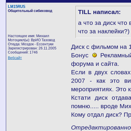
LM15RUS
TILL написал:
Общительный сибиховод
а что за диск что
что за наклейки?)
Настоящее имя: Михаил
Мотоцикл(ы): ВрИО Тазовод
Откуда: Моздок - Ессентуки
Диск с фильмом на 1
Зарегистрирован: 26.11.2005
Сообщений: 1746
Бонус
Рекламны
Вебсайт
форума и сайта.
Если в двух словах
2007 - как это ви
мероприятиях. Это к
Кстати диск отдав
помню..... вроде Мих
Кому отдал диск? П
Отредактированно 