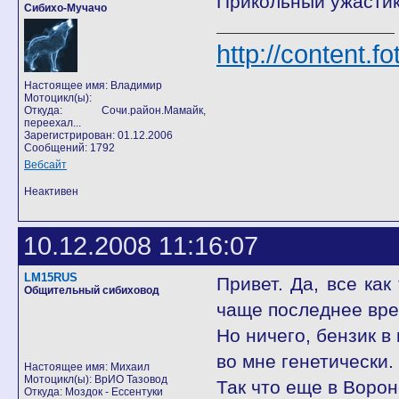
Прикольный ужастик 
Сибихо-Мучачо
http://content.f
Настоящее имя: Владимир
Мотоцикл(ы):
Откуда: Сочи.район.Мамайк,
переехал...
Зарегистрирован: 01.12.2006
Сообщений: 1792
Вебсайт
Неактивен
10.12.2008 11:16:07
LM15RUS
Привет. Да, все ка
Общительный сибиховод
чаще последнее вре
Но ничего, бензик в
во мне генетически.
Настоящее имя: Михаил
Мотоцикл(ы): ВрИО Тазовод
Так что еще в Ворон
Откуда: Моздок - Ессентуки