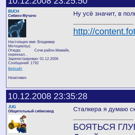
10.12.2008 23:25:50
BUCH
Ну усё значит, в по
Сибихо-Мучачо
http://content.f
Настоящее имя: Владимир
Мотоцикл(ы):
Откуда: Сочи.район.Мамайк,
переехал...
Зарегистрирован: 01.12.2006
Сообщений: 1792
Вебсайт
Неактивен
10.12.2008 23:35:28
JUG
Сталкера я думаю ск
Общительный сибиховод
БОЯТЬСЯ ГЛУП