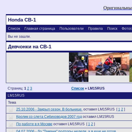
Оригинальные
Honda CB-1
Список
Главная страница
Пользователи
Правила
Поиск
Фотог
Вы не зашли.
Девчонки на CB-1
Страниц:
1
2
3
Список
» LM15RUS
LM15RUS
Тема
25.10.2006 - Закрыл сезон. В больнице.
оставил LM15RUS
[
1
2
]
Кролик со слета Сибиховодов 2007 год
оставил LM15RUS
По работе в я Москве
оставил LM15RUS
[
1
2
]
04.07.2006 - До "Тамани" полторы недели, а я еще не готов...