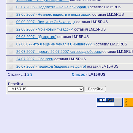
03.07.2006 - Подсветка – но не приборов :)
оставил LM15RUS
23.05.2007 - Немного видео, и о покатушках.
оставил LM15RUS
09.09.2007 - Все, я не Сибиховод :(
оставил LM15RUS
22.08.2007 - Мой новый "Квадрик"
оставил LM15RUS
06.08.2007 - "Дезертир"
оставил LM15RUS
02.08.07- Что я еще не менял в Сибишке??? :)
оставил LM15RUS
26.07.2007 - просто 26.07.2007 как всегда обовсем
оставил LM15RU
24.07.2007 - Обо всем
оставил LM15RUS
20.07.2007 - пешеход (надеюсь не долго)
оставил LM15RUS
Страниц:
1
2
3
Список
» LM15RUS
Перейти