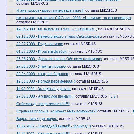
оставил LM15RUS
Я жив здоров - мототаксикоз крепчает!!!
оставил LM15RUS
Фильм мотоциклистов СК Сезон 2008- «Нас мало, но мы повсюду!»
оставил LM15RUS
14.05.2009 - Катались на 9 мая - и я ворвался :)
оставил LM15RUS
09.12.2008 - Немного видео в тему Сибиховодов :)
оставил LM15RU
30.07.2008 - Ездил на море
оставил LM15RUS
01.07.2008 - Играли в футбол :)
оставил LM15RUS
25.06.2008 - Давно не писал. Обо всем по немногу
оставил LM15RU
27.05.2008 - Я мотик продаю.
оставил LM15RUS
30.04.2008 - завтра в Воронеж
оставил LM15RUS
12.03.2008 - Погода переменная :)
оставил LM15RUS
11.03.2008 - Выходные удались.
оставил LM15RUS
27.02.2008 - А у нас уже весна!!!! :)
оставил LM15RUS
[
1
2
]
Сибиховод - продолжение!!!!!!!!!
оставил LM15RUS
Странная просьба, но может быть поможите?!
оставил LM15RUS
[
Видео - моих рук -видео.
оставил LM15RUS
11.12.2007 - Очередной зимний - "приход" :)
оставил LM15RUS
11.11.2007 - Хочу мотоцикл!!!!!!!!
оставил LM15RUS