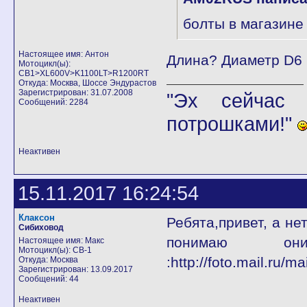
болты в магазине 
Настоящее имя: Антон
Длина? Диаметр D6
Мотоцикл(ы):
CB1>XL600V>K1100LT>R1200RT
Откуда: Москва, Шоссе Эндурастов
Зарегистрирован: 31.07.2008
"Эх сейчас 
Сообщений: 2284
потрошками!"
Неактивен
15.11.2017 16:24:54
Клаксон
Ребята,привет, а не
Сибиховод
понимаю он
Настоящее имя: Макс
Мотоцикл(ы): CB-1
:http://foto.mail.ru/m
Откуда: Москва
Зарегистрирован: 13.09.2017
Сообщений: 44
Неактивен