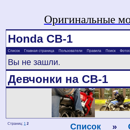
Оригинальные мо
Honda CB-1
Список
Главная страница
Пользователи
Правила
Поиск
Фотог
Вы не зашли.
Девчонки на CB-1
Страниц:
1
2
Список
»