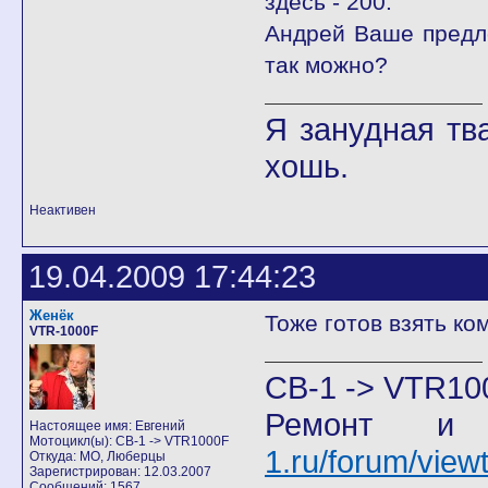
здесь - 200.
Андрей Ваше предл
так можно?
Я занудная тв
хошь.
Неактивен
19.04.2009 17:44:23
Женёк
Тоже готов взять ком
VTR-1000F
CB-1 -> VTR10
Ремонт и
Настоящее имя: Евгений
Мотоцикл(ы): CB-1 -> VTR1000F
1.ru/forum/vie
Откуда: МО, Люберцы
Зарегистрирован: 12.03.2007
Сообщений: 1567