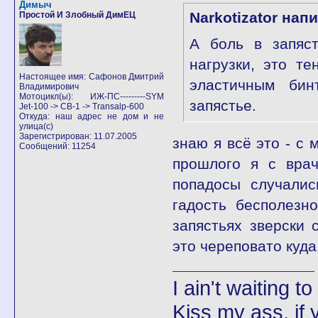
Димыч
Narkotizator нап
Простой И Злобный ДимЕЦ
А боль в запяст
нагрузки, это те
Настоящее имя: Сафонов Дмитрий
эластичным бин
Владимирович
Мотоцикл(ы): ИЖ-ПС---------SYM
запястье.
Jet-100 -> CB-1 -> Transalp-600
Откуда: наш адрес не дом и не
улица(с)
Зарегистрирован: 11.07.2005
знаю я всё это - с
Сообщений: 11254
прошлого я с врач
попадосы случалис
гадость бесполезн
запястьях зверски 
это череповато куд
I ain't waiting t
Kiss my ass, if y