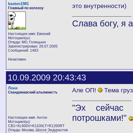
baston1981
это внутренности)
Главный по колхозу
Слава богу, я а
Настоящее имя: Евгений
Мотоцикл(ы):
Откуда: МО, Голицыно
Зарегистрирован: 26.07.2005
Сообщений: 1483
Неактивен
10.09.2009 20:43:43
Локи
Але ОП!
Тема груз
Скандинавский альпинистъ
"Эх сейчас 
потрошками!"
Настоящее имя: Антон
Мотоцикл(ы):
CB1>XL600V>K1100LT>R1200RT
Откуда: Москва, Шоссе Эндурастов