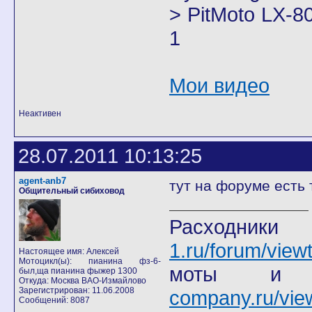
> PitMoto LX-8
1
Мои видео
Неактивен
28.07.2011 10:13:25
agent-anb7
тут на форуме есть 
Общительный сибиховод
Расход
1.ru/forum/view
Настоящее имя: Алексей
Мотоцикл(ы): пианина фз-6-
моты
был,ща пианина фыжер 1300
Откуда: Москва ВАО-Измайлово
Зарегистрирован: 11.06.2008
company.ru/vie
Сообщений: 8087