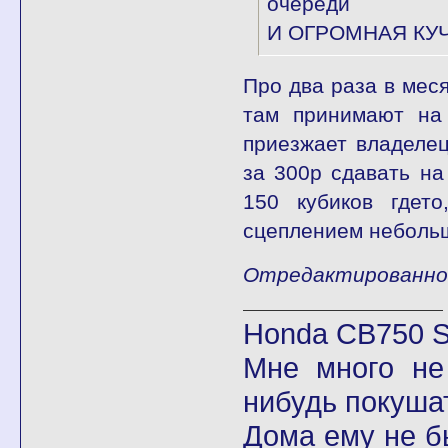
очереди
И ОГРОМНАЯ КУЧ
Про два раза в меся
там принимают на 
приезжает владеле
за 300р сдавать на
150 кубиков гдето
сцеплением небольш
Отредактированно M
Honda CB750 Se
Мне много не
нибудь покушат
Дома ему не б