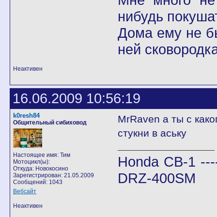
нибудь покушат
Дома ему не б
ней сковородка
Неактивен
16.06.2009 10:56:19
k0resh84
MrRaven а ты с како
Общительный сибиховод
стукни в аську
Настоящее имя: Тим
Honda CB-1 ---
Мотоцикл(ы):
Откуда: Новокосино
DRZ-400SM
Зарегистрирован: 21.05.2009
Сообщений: 1043
Вебсайт
Неактивен