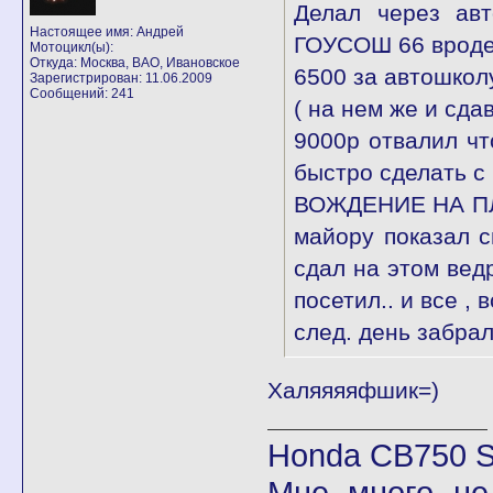
Делал через авт
Настоящее имя: Андрей
ГОУСОШ 66 врод
Мотоцикл(ы):
Откуда: Москва, ВАО, Ивановское
6500 за автошкол
Зарегистрирован: 11.06.2009
Сообщений: 241
( на нем же и сда
9000р отвалил чт
быстро сделать с
ВОЖДЕНИЕ НА ПЛО
майору показал с
сдал на этом ведр
посетил.. и все , 
след. день забрал
Халяяяяфшик=)
Honda CB750 Se
Мне много не