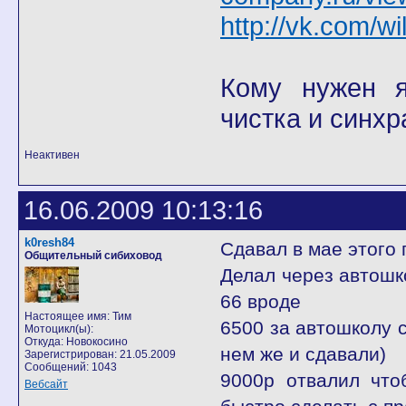
http://vk.com/wi
Кому нужен я 
чистка и синхр
Неактивен
16.06.2009 10:13:16
k0resh84
Сдавал в мае этого 
Общительный сибиховод
Делал через автош
66 вроде
Настоящее имя: Тим
6500 за автошколу 
Мотоцикл(ы):
Откуда: Новокосино
нем же и сдавали)
Зарегистрирован: 21.05.2009
Сообщений: 1043
9000р отвалил что
Вебсайт