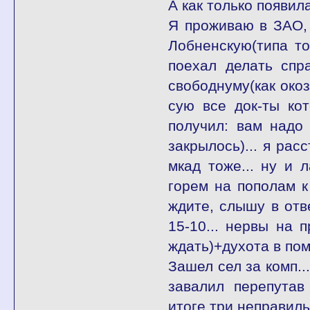
А как только появил
Я проживаю в ЗАО,
Лобненскую(типа то
поехал делать спр
свободнуму(как окоз
сую все док-ты ко
получил: вам надо
закрылось)... я рас
мкад тоже... ну и 
горем на пополам к
ждите, слышу в отве
15-10... нервы на 
ждать)+духота в пом
Зашел сел за комп..
завалил перепутав
итоге три неправил