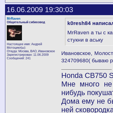
16.06.2009 19:30:03
MrRaven
k0resh84 написа
Общительный сибиховод
MrRaven а ты с ка
стукни в аську
Настоящее имя: Андрей
Мотоцикл(ы):
Откуда: Москва, ВАО, Ивановское
Ивановское, Молост
Зарегистрирован: 11.06.2009
Сообщений: 241
324709680( бываю ре
Honda CB750 Se
Мне много не
нибудь покушат
Дома ему не б
ней сковородка