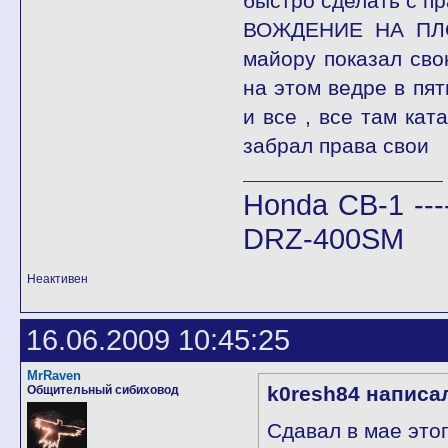
быстро сделать с п
ВОЖДЕНИЕ НА ПЛОЩ
майору показал сво
на этом ведре в пят
и все , все там кат
забрал права свои
Honda CB-1 ---
DRZ-400SM
Неактивен
16.06.2009 10:45:25
MrRaven
k0resh84 написа
Общительный сибиховод
Сдавал в мае этог