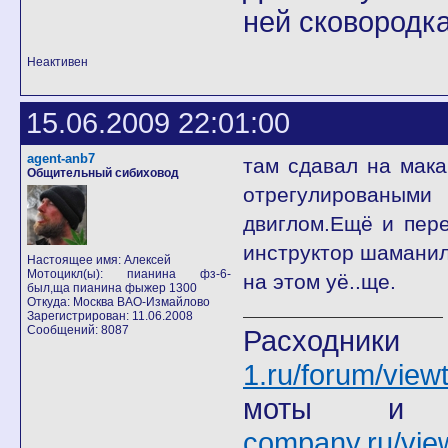
ней сковородка
Неактивен
15.06.2009 22:01:00
agent-anb7
там сдавал на мака
Общительный сибиховод
отрегулированым
двиглом.Ещё и пере
инструктор шаманил
Настоящее имя: Алексей
Мотоцикл(ы): пианина фз-6-
на этом уё..ще.
был,ща пианина фыжер 1300
Откуда: Москва ВАО-Измайлово
Зарегистрирован: 11.06.2008
Сообщений: 8087
Расход
1.ru/forum/view
моты
company.ru/vie