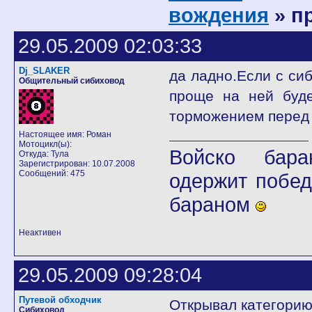
вождения
» п
29.05.2009 02:03:33
Dj_SLAKER
да ладно.Если с си
Общительный сибиховод
проще на ней буде
торможением перед
Настоящее имя: Роман
Мотоцикл(ы):
Войско бара
Откуда: Тула
Зарегистрирован: 10.07.2008
Сообщений: 475
одержит побед
бараном
Неактивен
29.05.2009 09:28:04
Путевой обходчик
Открывал категорию 
Сибиховод