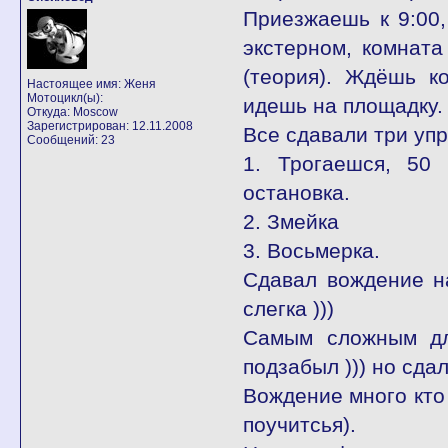
Приезжаешь к 9:00,
экстерном, комната
(теория). Ждёшь к
Настоящее имя: Женя
Мотоцикл(ы):
идешь на площадку.
Откуда: Moscow
Зарегистрирован: 12.11.2008
Все сдавали три уп
Сообщений: 23
1. Трогаешся, 50 
остановка.
2. Змейка
3. Восьмерка.
Сдавал вождение на 
слегка )))
Самым сложным дл
подзабыл ))) но сда
Вождение много кто 
поучитсья).