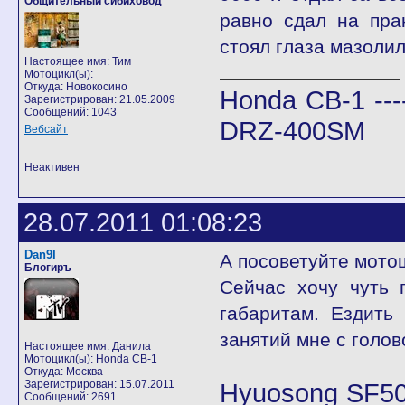
Общительный сибиховод
равно сдал на пра
стоял глаза мазоли
Настоящее имя: Тим
Мотоцикл(ы):
Откуда: Новокосино
Honda CB-1 ---
Зарегистрирован: 21.05.2009
Сообщений: 1043
DRZ-400SM
Вебсайт
Неактивен
28.07.2011 01:08:23
Dan9I
А посоветуйте мото
Блогиръ
Сейчас хочу чуть 
габаритам. Ездить
занятий мне с голов
Настоящее имя: Данила
Мотоцикл(ы): Honda CB-1
Откуда: Москва
Зарегистрирован: 15.07.2011
Hyuosong SF50
Сообщений: 2691