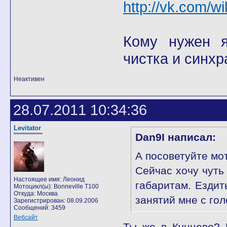
http://vk.com/wi
Кому нужен я 
чистка и синхр
Неактивен
28.07.2011 10:34:36
Levitator
Dan9I написал:
'''''''''''''''''''
А посоветуйте мо
Сейчас хочу чуть
Настоящее имя: Леонид
габаритам. Ездит
Мотоцикл(ы): Bonneville T100
Откуда: Москва
занятий мне с гол
Зарегистрирован: 08.09.2006
Сообщений: 3459
Вебсайт
Ты же в Кунцево? 