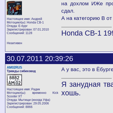
на дохлом ИЖе про
сдал.
А на категорию В от
Настоящее имя: Андрей
Мотоцикл(ы): Honda CB-1
Откуда: Е-бург
Зарегистрирован: 07.01.2010
Honda CB-1 19
Сообщений: 1128
Неактивен
30.07.2011 20:39:26
AM02RUS
А у вас, это в Ёбург
Трижды сибиховод
Я занудная тв
Настоящее имя: Радик
хошь.
Мотоцикл(ы): временно Kick
Scooter XT
Откуда: Мытищи (иногда Уфа)
Зарегистрирован: 29.05.2006
Сообщений: 8866