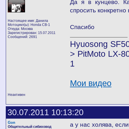
Да я в кунцево. К
спросить конкретно 
Настоящее имя: Данила
Мотоцикл(ы): Honda CB-1
Спасибо
Откуда: Москва
Зарегистрирован: 15.07.2011
Сообщений: 2691
Hyuosong SF50
> PitMoto LX-8
1
Мои видео
Неактивен
30.07.2011 10:13:20
Gon
а у нас холява, есл
Общительный сибиховод