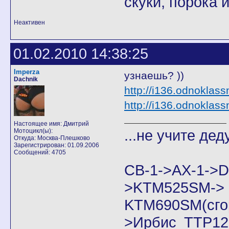
скуки, порока 
Неактивен
01.02.2010 14:38:25
Imperza
узнаешь? ))
Dachnik
http://i136.odnoklas
http://i136.odnoklas
Настоящее имя: Дмитрий
...не учите дед
Мотоцикл(ы):
Откуда: Москва-Плешково
Зарегистрирован: 01.09.2006
Сообщений: 4705
CB-1->AX-1
>KTM525SM->
KTM690SM(сго
>Ирбис ТТР125