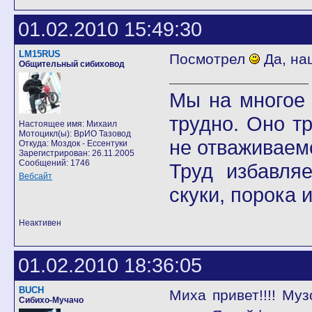
01.02.2010 15:49:30
LM15RUS
Посмотрел
Да, н
Общительный сибиховод
Мы на многое 
трудно. Оно т
Настоящее имя: Михаил
Мотоцикл(ы): ВрИО Тазовод
не отваживаемс
Откуда: Моздок - Ессентуки
Зарегистрирован: 26.11.2005
Сообщений: 1746
Труд избавля
Вебсайт
скуки, порока 
Неактивен
01.02.2010 18:36:05
BUCH
Миха привет!!!! Му
Сибихо-Мучачо