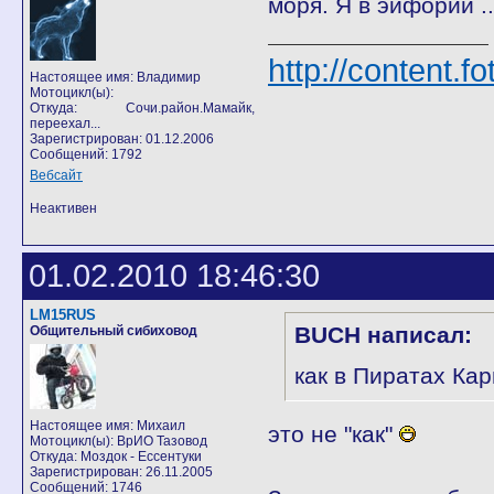
моря. Я в эйфории ..
http://content.f
Настоящее имя: Владимир
Мотоцикл(ы):
Откуда: Сочи.район.Мамайк,
переехал...
Зарегистрирован: 01.12.2006
Сообщений: 1792
Вебсайт
Неактивен
01.02.2010 18:46:30
LM15RUS
BUCH написал:
Общительный сибиховод
как в Пиратах Ка
Настоящее имя: Михаил
это не "как"
Мотоцикл(ы): ВрИО Тазовод
Откуда: Моздок - Ессентуки
Зарегистрирован: 26.11.2005
Сообщений: 1746