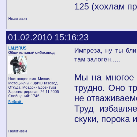
125 (хохлам п
Неактивен
01.02.2010 15:16:23
LM15RUS
Импреза, ну ты бли
Общительный сибиховод
там залоген.....
Мы на многое 
Настоящее имя: Михаил
Мотоцикл(ы): ВрИО Тазовод
трудно. Оно т
Откуда: Моздок - Ессентуки
Зарегистрирован: 26.11.2005
не отваживаемс
Сообщений: 1746
Вебсайт
Труд избавля
скуки, порока 
Неактивен