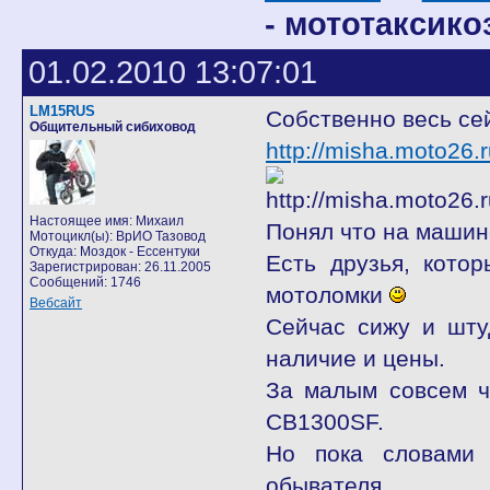
- мототаксикоз
01.02.2010 13:07:01
LM15RUS
Собственно весь се
Общительный сибиховод
http://misha.moto26.r
Настоящее имя: Михаил
Понял что на машине
Мотоцикл(ы): ВрИО Тазовод
Откуда: Моздок - Ессентуки
Есть друзья, кото
Зарегистрирован: 26.11.2005
Сообщений: 1746
мотоломки
Вебсайт
Сейчас сижу и шту
наличие и цены.
За малым совсем ч
CB1300SF.
Но пока словами 
обывателя.