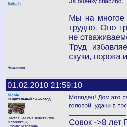
За оценку спасибо.
Вебсайт
Мы на многое 
трудно. Оно т
не отваживаемс
Труд избавля
скуки, порока 
Неактивен
01.02.2010 21:59:10
Nibble
Молодец! Дом это с
Общительный сибиховод
головой. удачи в по
Настоящее имя: Константин
Совок ->8 лет 
Мотоцикл(ы):
Откуда: Астрахань