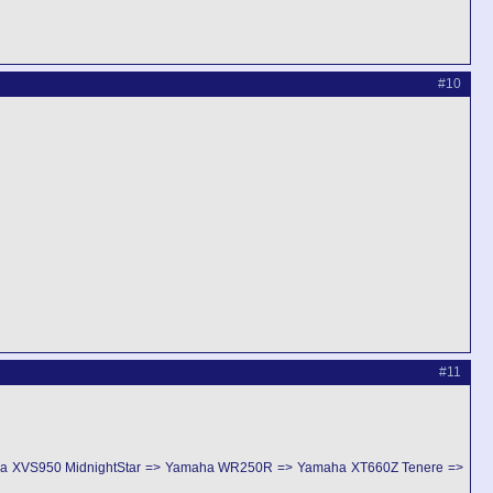
#10
#11
ha XVS950 MidnightStar => Yamaha WR250R => Yamaha XT660Z Tenere =>