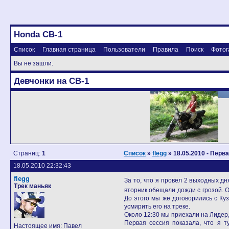
Honda CB-1
Список
Главная страница
Пользователи
Правила
Поиск
Фотог
Вы не зашли.
Девчонки на CB-1
Страниц:
1
Список
»
flegg
» 18.05.2010 - Перв
18.05.2010 22:32:43
flegg
За то, что я провел 2 выходных дн
Трек маньяк
вторник обещали дожди с грозой. 
До этого мы же договорились с Ку
усмирить его на треке.
Около 12:30 мы приехали на Лидер,
Первая сессия показала, что я 
Настоящее имя: Павел