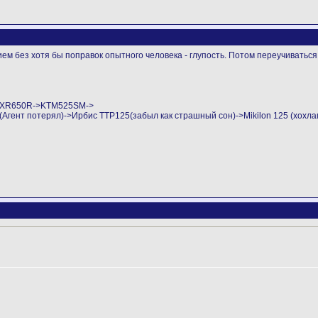
ем без хотя бы поправок опытного человека - глупость. Потом переучиваться
->XR650R->KTM525SM->
ент потерял)->Ирбис ТТР125(забыл как страшный сон)->Mikilon 125 (хохла