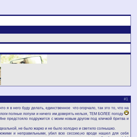
#1
что я в него буду делать, единственное что огорчало, так это то, что на
ологи полные лопухи и ничего им доверять нельзя, ТЕМ БОЛЕЕ погоду
. Мне предстояло подружится с моим новым другом под кличкой бритва и
деальной, не было жарко и не было холодно и светило солнышко.
клюжими и неправильными, убил всю сессию,но вроде нашел для себя