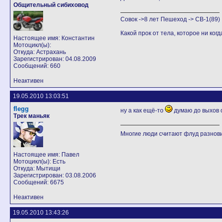
Общительный сибиховод
Совок ->8 лет Пешеход -> CB-1(89)
Какой прок от тела, которое ни ког
Настоящее имя: Константин
Мотоцикл(ы):
Откуда: Астрахань
Зарегистрирован: 04.08.2009
Сообщений: 660
Неактивен
19.05.2010 13:03:51
flegg
ну а как ещё-то
думаю до выхов о
Трек маньяк
Многие люди считают флуд разно
Настоящее имя: Павел
Мотоцикл(ы): Есть
Откуда: Мытищи
Зарегистрирован: 03.08.2006
Сообщений: 6675
Неактивен
19.05.2010 13:43:26