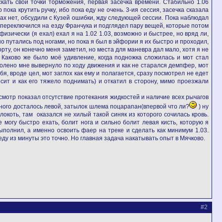
кать свои точки торможения, первая засечка времени. Стабильно 1.06
пока крутить ручку, ибо пока еду не очень. 3-ия сессия, засечка сказала
онах нет, обсудили с Кузей ошибки, жду следующей сессии. Пока наблюдал
я переключился на езду Франчука и подглядел пару вещей, которые потом
изически (я ехал) ехал я на 1.02 1.03, возможно и быстрее, но вряд ли,
о путались под ногами, но пока я был в эйфории я их быстро и проходил,
рту, он конечно меня заметил, но места для маневра дал мало, хотя я не
 Каково же было моё удивление, когда подножка сложилась и мот стал
колено мне вывернуло по ходу движения и как не старался демпфер, мот
я, вроде цел, мот заглох как ему и полагается, сразу посмотрел не едет
есит и как его тяжело поднимать) и откатил в сторону, мимо проезжали
осмотр показал отсутствие протекания жидкостей и наличие всех рычагов
ного досталось левой, затылок шлема поцарапан(впервой что ли?
) ну
окоть, там оказался не хилый такой синяк из которого сочилась кровь.
 могу быстро ехать, болит нога и сильно болит левая кисть, которую я
ыполнил, а именно освоить фаер на треке и сделать как минимум 1.03.
ду из минуты это точно. Но главная задача накатывать опыт в Мячково.
#2