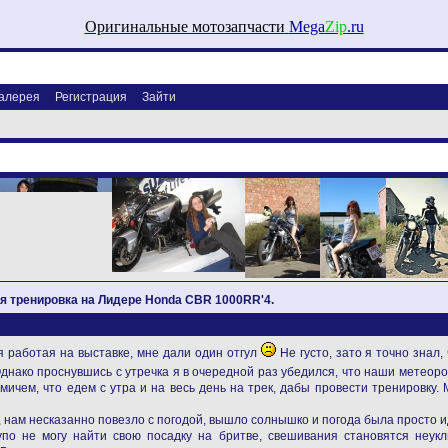
Оригинальные мотозапчасти
Mega
Zip
.ru
алерея
Регистрация
Зайти
ая тренировка на Лидере Honda CBR 1000RR'4.
я работая на выставке, мне дали один отгул
Не густо, зато я точно знал, 
Однако проснувшись с утречка я в очередной раз убедился, что наши метеор
змичем, что едем с утра и на весь день на трек, дабы провести тренировку
 нам несказанно повезло с погодой, вышло солнышко и погода была просто и
тупо не могу найти свою посадку на бритве, свешивания становятся неу