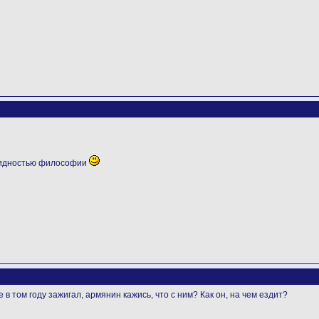
видностью философии
в том году зажигал, армянин кажись, что с ним? Как он, на чем ездит?