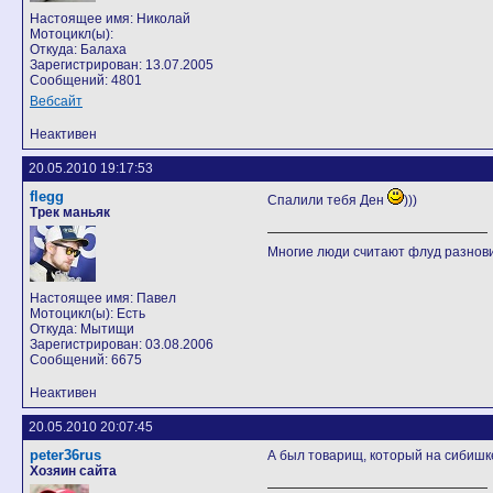
Настоящее имя: Николай
Мотоцикл(ы):
Откуда: Балаха
Зарегистрирован: 13.07.2005
Сообщений: 4801
Вебсайт
Неактивен
20.05.2010 19:17:53
flegg
Спалили тебя Ден
)))
Трек маньяк
Многие люди считают флуд разно
Настоящее имя: Павел
Мотоцикл(ы): Есть
Откуда: Мытищи
Зарегистрирован: 03.08.2006
Сообщений: 6675
Неактивен
20.05.2010 20:07:45
peter36rus
А был товарищ, который на сибишке 
Хозяин сайта