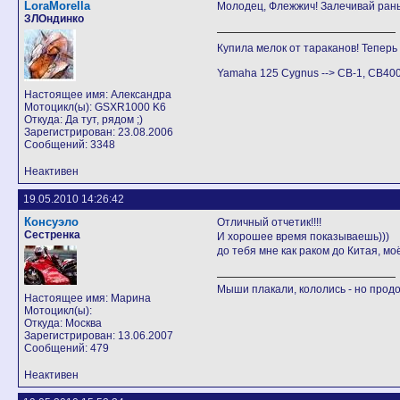
LoraMorella
Молодец, Флежжич! Залечивай раны 
ЗЛОндинко
Купила мелок от тараканов! Теперь в
Yamaha 125 Cygnus --> СB-1, CB40
Настоящее имя: Александра
Мотоцикл(ы): GSXR1000 K6
Откуда: Да тут, рядом ;)
Зарегистрирован: 23.08.2006
Сообщений: 3348
Неактивен
19.05.2010 14:26:42
Консуэло
Отличный отчетик!!!!
Сестренка
И хорошее время показываешь)))
до тебя мне как раком до Китая, моё
Мыши плакали, кололись - но продо
Настоящее имя: Марина
Мотоцикл(ы):
Откуда: Москва
Зарегистрирован: 13.06.2007
Сообщений: 479
Неактивен