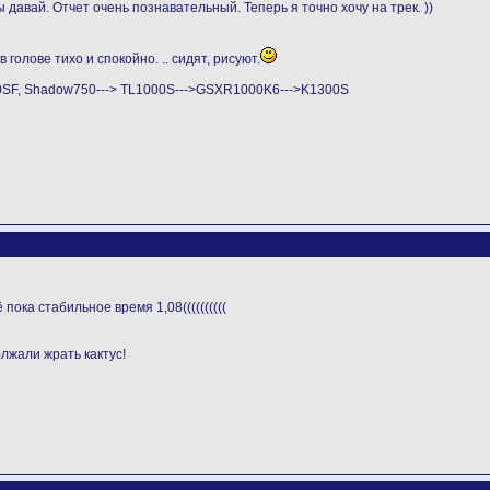
давай. Отчет очень познавательный. Теперь я точно хочу на трек. ))
 голове тихо и спокойно. .. сидят, рисуют.
0SF, Shadow750---> TL1000S--->GSXR1000K6--->K1300S
 пока стабильное время 1,08((((((((((
лжали жрать кактус!