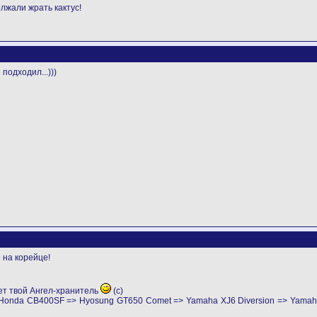
лжали жрать кактус!
подходил...)))
о на корейце!
ет твой Ангел-хранитель
(с)
> Honda CB400SF => Hyosung GT650 Comet => Yamaha XJ6 Diversion => Yama