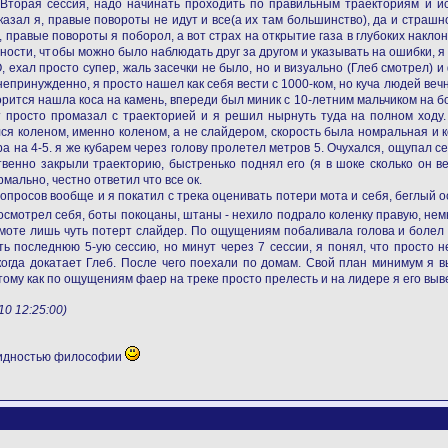
Вторая сессия, надо начинать проходить по правильным траекториям и ис
казал я, правые повороты не идут и все(а их там большинство), да и страшно 
 я, правые повороты я поборол, а вот страх на открытие газа в глубоких накл
ьности, чтобы можно было наблюдать друг за другом и указывать на ошибки, 
 ехал просто супер, жаль засечки не было, но и визуально (Глеб смотрел) и ф
непринужденно, я просто нашел как себя вести с 1000-ком, но куча людей вечн
ворится нашла коса на камень, впереди был миник с 10-летним мальчиком на бо
т просто промазал с траекторией и я решил нырнуть туда на полном ходу.
лся коленом, именно коленом, а не слайдером, скорость была номральная и 
а на 4-5. я же кубарем через голову пролетел метров 5. Очухался, ощупал себ
ственно закрыли траекторию, быстренько поднял его (я в шоке сколько он в
мально, честно ответил что все ок.
вопросов вообще и я покатил с трека оценивать потери мота и себя, беглый 
смотрел себя, боты покоцаны, штаны - нехило подрало коленку правую, нем
 моте лишь чуть потерт слайдер. По ощущениям побаливала голова и болел л
ь последнюю 5-ую сессию, но минут через 7 сессии, я понял, что просто не
когда докатает Глеб. После чего поехали по домам. Свой план минимум я в
ому как по ощущениям фаер на треке просто прелесть и на лидере я его выве
0 12:25:00)
видностью философии