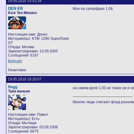
19.05.2010 15:52:34
DEN ER
Мое на суперфуре 1.06.
Kick Ten Minutes
Настоящее имя: Денис
Мотоцикл(ы): KTM 1290 SuperDuke
GT
Откуда: Москва
Зарегистрирован: 13.09.2005
Сообщений: 6167
Вебсайт
Неактивен
19.05.2010 16:20:07
flegg
на самом деле 1.03 не такое уж и 
Трек маньяк
Многие люди считают флуд разно
Настоящее имя: Павел
Мотоцикл(ы): Есть
Откуда: Мытищи
Зарегистрирован: 03.08.2006
Сообщений: 6675