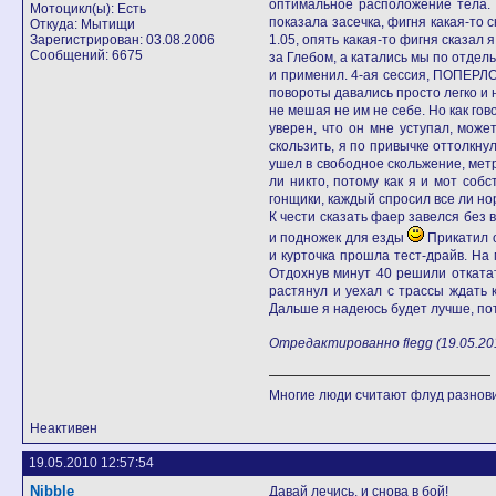
оптимальное расположение тела. 
Мотоцикл(ы): Есть
показала засечка, фигня какая-то с
Откуда: Мытищи
Зарегистрирован: 03.08.2006
1.05, опять какая-то фигня сказал
Сообщений: 6675
за Глебом, а катались мы по отдел
и применил. 4-ая сессия, ПОПЕРЛО,
повороты давались просто легко и 
не мешая не им не себе. Но как го
уверен, что он мне уступал, може
скользить, я по привычке оттолкну
ушел в свободное скольжение, метр
ли никто, потому как я и мот соб
гонщики, каждый спросил все ли нор
К чести сказать фаер завелся без 
и подножек для езды
Прикатил о
и курточка прошла тест-драйв. На
Отдохнув минут 40 решили откатат
растянул и уехал с трассы ждать 
Дальше я надеюсь будет лучше, пот
Отредактированно flegg (19.05.201
Многие люди считают флуд разно
Неактивен
19.05.2010 12:57:54
Nibble
Давай лечись, и снова в бой!