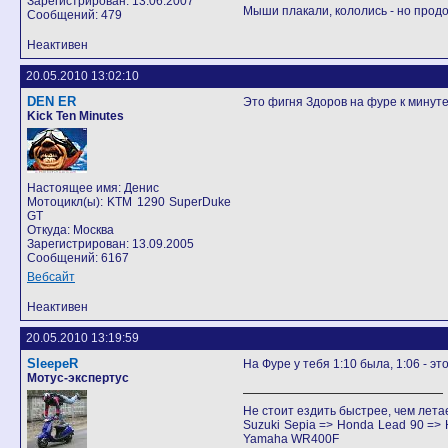
Зарегистрирован: 13.06.2007
Мыши плакали, кололись - но продо
Сообщений: 479
Неактивен
20.05.2010 13:02:10
DEN ER
Это фигня Здоров на фуре к минуте 
Kick Ten Minutes
Настоящее имя: Денис
Мотоцикл(ы): KTM 1290 SuperDuke
GT
Откуда: Москва
Зарегистрирован: 13.09.2005
Сообщений: 6167
Вебсайт
Неактивен
20.05.2010 13:19:59
SleepeR
На Фуре у тебя 1:10 была, 1:06 - эт
Мотус-экспертус
Не стоит ездить быстрее, чем лета
Suzuki Sepia => Honda Lead 90 =
Yamaha WR400F