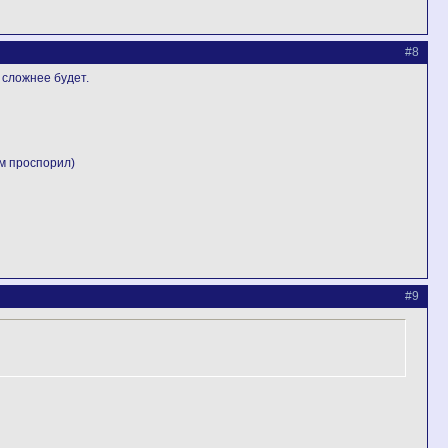
#8
 сложнее будет.
м проспорил)
#9