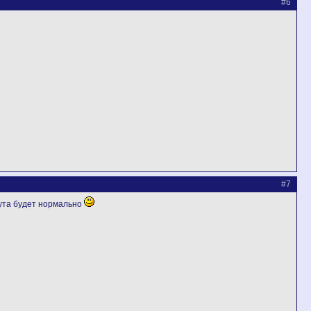
#6
#7
нута будет нормально