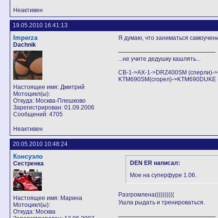
Неактивен
19.05.2010 16:41:13
Imperza
Я думаю, что заниматься самоучени
Dachnik
...не учите дедушку кашлять...
CB-1->AX-1->DRZ400SM (сперли)
KTM690SM(сгорел)->KTM690DUKE (Аг
Настоящее имя: Дмитрий
Мотоцикл(ы):
Откуда: Москва-Плешково
Зарегистрирован: 01.09.2006
Сообщений: 4705
Неактивен
20.05.2010 10:48:24
Консуэло
DEN ER написал:
Сестренка
Мое на суперфуре 1.06.
Разгромлена((((((((((
Настоящее имя: Марина
Ушла рыдать и тренироваться.
Мотоцикл(ы):
Откуда: Москва