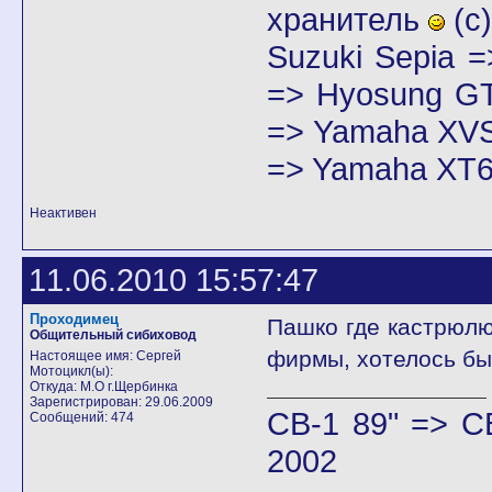
хранитель
(с)
Suzuki Sepia 
=> Hyosung GT
=> Yamaha XVS
=> Yamaha XT6
Неактивен
11.06.2010 15:57:47
Проходимец
Пашко где кастрюлю
Общительный сибиховод
фирмы, хотелось бы
Настоящее имя: Сергей
Мотоцикл(ы):
Откуда: М.О г.Щербинка
Зарегистрирован: 29.06.2009
CB-1 89" => C
Сообщений: 474
2002