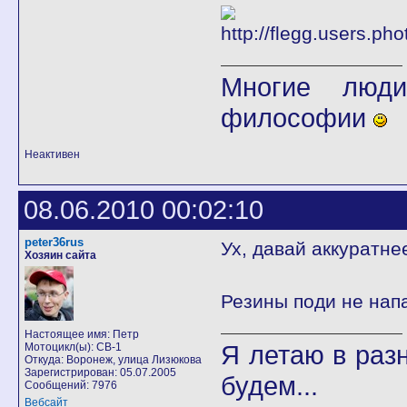
Многие люди
философии
Неактивен
08.06.2010 00:02:10
peter36rus
Ух, давай аккуратне
Хозяин сайта
Резины поди не нап
Настоящее имя: Петр
Я летаю в разн
Мотоцикл(ы): CB-1
Откуда: Воронеж, улица Лизюкова
Зарегистрирован: 05.07.2005
будем...
Сообщений: 7976
Вебсайт