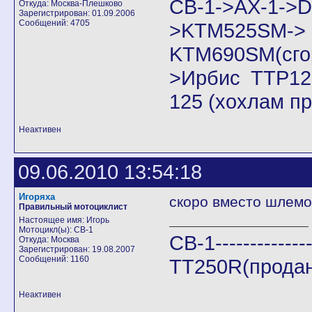
CB-1->AX-1
Откуда: Москва-Плешково
Зарегистрирован: 01.09.2006
Сообщений: 4705
>KTM525SM->
KTM690SM(сго
>Ирбис ТТР125
125 (хохлам п
Неактивен
09.06.2010 13:54:18
Игоряха
скоро вместо шлемо
Правильный мотоциклист
Настоящее имя: Игорь
Мотоцикл(ы): СВ-1
CB-1--------------
Откуда: Москва
Зарегистрирован: 19.08.2007
Сообщений: 1160
TT250R(продан
Неактивен