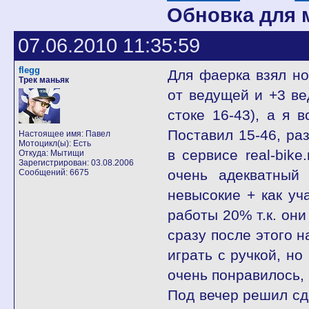
Обновка для 
07.06.2010 11:35:59
flegg
Для фаерка взял но
Трек маньяк
от ведущей и +3 ве
стоке 16-43), а я 
Поставил 15-46, ра
Настоящее имя: Павел
Мотоцикл(ы): Есть
в сервисе real-bik
Откуда: Мытищи
Зарегистрирован: 03.08.2006
очень адекватный 
Сообщений: 6675
невысокие + как уч
работы 20% т.к. они
сразу после этого н
играть с ручкой, н
очень понравилось,
Под вечер решил сд