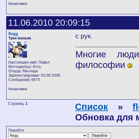
Неактивен
11.06.2010 20:09:15
flegg
с рук.
Трек маньяк
Многие люди
философии
Настоящее имя: Павел
Мотоцикл(ы): Есть
Откуда: Мытищи
Зарегистрирован: 03.08.2006
Сообщений: 6675
Неактивен
Страниц:
1
Список
»
f
Обновка для 
Перейти