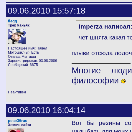
09.06.2010 15:57:18
flegg
Imperza написал
Трек маньяк
чет шняга какая т
Настоящее имя: Павел
плыви отсюда лодо
Мотоцикл(ы): Есть
Откуда: Мытищи
Зарегистрирован: 03.08.2006
Сообщений: 6675
Многие люди
философии
Неактивен
09.06.2010 16:04:14
peter36rus
Вот бы резины со
Хозяин сайта
надыбать для моих 