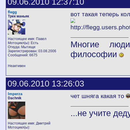
09.06.2010 12:37:10
flegg
вот такая теперь к
Трек маньяк
Настоящее имя: Павел
Многие люди
Мотоцикл(ы): Есть
Откуда: Мытищи
Зарегистрирован: 03.08.2006
философии
Сообщений: 6675
Неактивен
09.06.2010 13:26:03
Imperza
чет шняга какая то
Dachnik
...не учите дед
Настоящее имя: Дмитрий
Мотоцикл(ы):