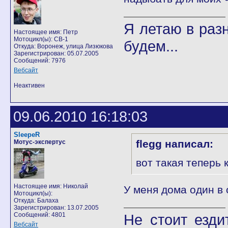
Я летаю в разн
Настоящее имя: Петр
Мотоцикл(ы): CB-1
будем...
Откуда: Воронеж, улица Лизюкова
Зарегистрирован: 05.07.2005
Сообщений: 7976
Вебсайт
Неактивен
09.06.2010 16:18:03
SleepeR
flegg написал:
Мотус-экспертус
вот такая теперь
Настоящее имя: Николай
У меня дома один в
Мотоцикл(ы):
Откуда: Балаха
Зарегистрирован: 13.07.2005
Сообщений: 4801
Не стоит езди
Вебсайт