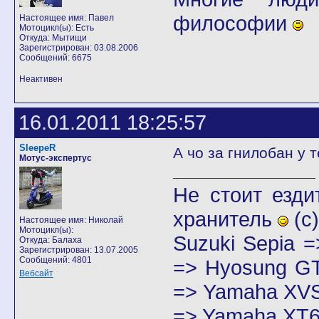
философии
Настоящее имя: Павел
Мотоцикл(ы): Есть
Откуда: Мытищи
Зарегистрирован: 03.08.2006
Сообщений: 6675
Неактивен
16.01.2011 18:25:57
SleepeR
А чо за гнилобан у 
Мотус-экспертус
Не стоит езди
хранитель
(с)
Настоящее имя: Николай
Мотоцикл(ы):
Suzuki Sepia 
Откуда: Балаха
Зарегистрирован: 13.07.2005
Сообщений: 4801
=> Hyosung GT
Вебсайт
=> Yamaha XVS
=> Yamaha XT6