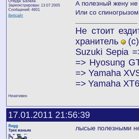
Откуда: Балаха
А полезный жену не
Зарегистрирован: 13.07.2005
Сообщений: 4801
Или со спиногрызом
Вебсайт
Не стоит езди
хранитель
(с)
Suzuki Sepia 
=> Hyosung GT
=> Yamaha XVS
=> Yamaha XT6
Неактивен
17.01.2011 21:56:39
flegg
лысые полезными н
Трек маньяк