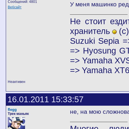
Сообщений: 4801
У меня машинко редк
Вебсайт
Не стоит езди
хранитель
(с)
Suzuki Sepia 
=> Hyosung GT
=> Yamaha XVS
=> Yamaha XT6
Неактивен
16.01.2011 15:33:57
flegg
не, на мою сложнов
Трек маньяк
Многие люди