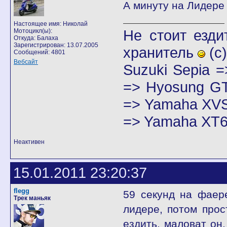
А минуту на Лидере 
Настоящее имя: Николай
Не стоит езди
Мотоцикл(ы):
Откуда: Балаха
Зарегистрирован: 13.07.2005
хранитель
(с)
Сообщений: 4801
Вебсайт
Suzuki Sepia 
=> Hyosung GT
=> Yamaha XVS
=> Yamaha XT6
Неактивен
15.01.2011 23:20:37
flegg
59 секунд на фаер
Трек маньяк
лидере, потом прос
ездить, маловат он.