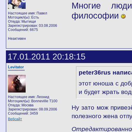
Многие люди
философии
Настоящее имя: Павел
Мотоцикл(ы): Есть
Откуда: Мытищи
Зарегистрирован: 03.08.2006
Сообщений: 6675
Неактивен
17.01.2011 20:18:15
Levitator
peter36rus напис
'''''''''''''''''''
этот юноша с доб
и будет жрать во
Настоящее имя: Леонид
Мотоцикл(ы): Bonneville T100
Откуда: Москва
Ну зато мож привезё
Зарегистрирован: 08.09.2006
Сообщений: 3459
полезного жена отпу
Вебсайт
Отредактированно Le