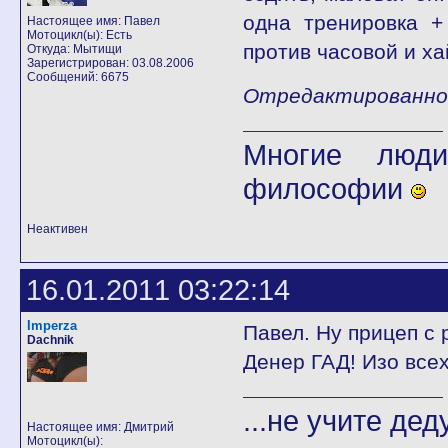
одна тренировка +
Настоящее имя: Павел
Мотоцикл(ы): Есть
против часовой и х
Откуда: Мытищи
Зарегистрирован: 03.08.2006
Сообщений: 6675
Отредактированно fl
Многие люди
философии
Неактивен
16.01.2011 03:22:14
Imperza
Павел. Ну прицеп с 
Dachnik
Денер ГАД! Изо всех
...не учите дед
Настоящее имя: Дмитрий
Мотоцикл(ы):