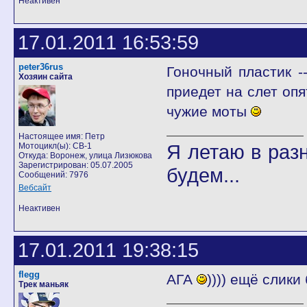
Неактивен
17.01.2011 16:53:59
peter36rus
Гоночный пластик -
Хозяин сайта
приедет на слет опя
чужие моты
Настоящее имя: Петр
Я летаю в разн
Мотоцикл(ы): CB-1
Откуда: Воронеж, улица Лизюкова
Зарегистрирован: 05.07.2005
будем...
Сообщений: 7976
Вебсайт
Неактивен
17.01.2011 19:38:15
flegg
АГА
)))) ещё слики
Трек маньяк