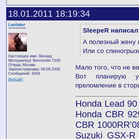
18.01.2011 18:19:34
Levitator
SleepeR написал
'''''''''''''''''''
А полезный жену 
Или со спиногрыз
Настоящее имя: Леонид
Мотоцикл(ы): Bonneville T100
Откуда: Москва
Мало того, что не в
Зарегистрирован: 08.09.2006
Сообщений: 3459
Вот планирую уж
Вебсайт
преломление в стор
Honda Lead 90
Honda CBR 92
CBR 1000RR'08
Suzuki GSX-R 