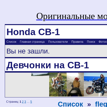
Оригинальные мо
Honda CB-1
Список
Главная страница
Пользователи
Правила
Поиск
Фотог
Вы не зашли.
Девчонки на CB-1
Страниц:
1
2
3
…
5
Список
»
fle