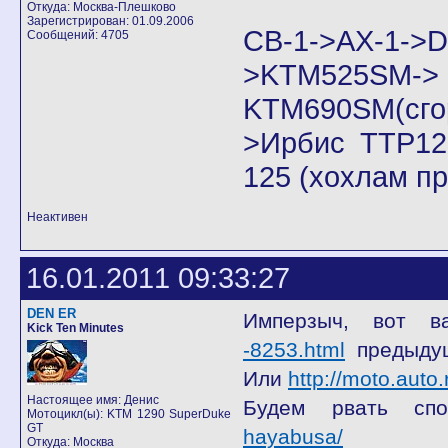
Откуда: Москва-Плешково
Зарегистрирован: 01.09.2006
CB-1->AX-1
Сообщений: 4705
>KTM525SM->
KTM690SM(сго
>Ирбис ТТР125
125 (хохлам п
Неактивен
16.01.2011 09:33:27
DEN ER
Имперзыч, вот 
Kick Ten Minutes
-8253.html
предыду
Или
http://moto.auto
Настоящее имя: Денис
Будем рвать сп
Мотоцикл(ы): KTM 1290 SuperDuke
GT
hayabusa/
Откуда: Москва