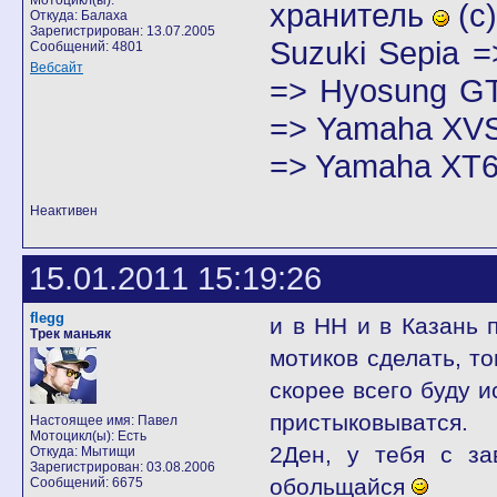
Мотоцикл(ы):
хранитель
(с)
Откуда: Балаха
Зарегистрирован: 13.07.2005
Suzuki Sepia 
Сообщений: 4801
Вебсайт
=> Hyosung GT
=> Yamaha XVS
=> Yamaha XT6
Неактивен
15.01.2011 15:19:26
flegg
и в НН и в Казань 
Трек маньяк
мотиков сделать, то
скорее всего буду и
пристыковыватся.
Настоящее имя: Павел
Мотоцикл(ы): Есть
2Ден, у тебя с за
Откуда: Мытищи
Зарегистрирован: 03.08.2006
обольщайся
Сообщений: 6675