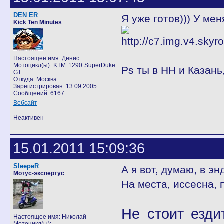
DEN ER
Я уже готов))) У мен
Kick Ten Minutes
Настоящее имя: Денис
Мотоцикл(ы): KTM 1290 SuperDuke
Ps ты в НН и Казань
GT
Откуда: Москва
Зарегистрирован: 13.09.2005
Сообщений: 6167
Вебсайт
Неактивен
15.01.2011 15:09:36
SleepeR
А я вот, думаю, в э
Мотус-экспертус
На места, иссесна, 
Не стоит езди
Настоящее имя: Николай