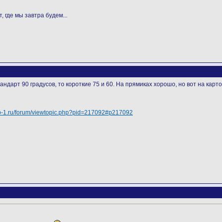
, где мы завтра будем...
андарт 90 градусов, то короткие 75 и 60. На прямиках хорошо, но вот на карт
/cb-1.ru/forum/viewtopic.php?pid=217092#p217092