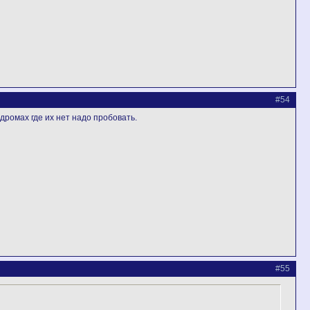
#54
одромах где их нет надо пробовать.
#55