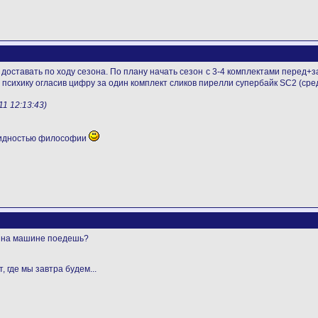
 доставать по ходу сезона. По плану начать сезон с 3-4 комплектами перед+з
психику огласив цифру за один комплект сликов пирелли супербайк SC2 (средни
1 12:13:43)
видностью философии
ть на машине поедешь?
, где мы завтра будем...