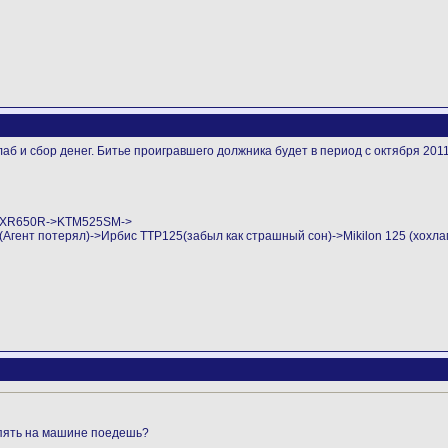
б и сбор денег. Битье проигравшего должника будет в период с октября 2011 
->XR650R->KTM525SM->
ент потерял)->Ирбис ТТР125(забыл как страшный сон)->Mikilon 125 (хохла
опять на машине поедешь?