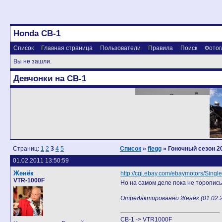
Honda CB-1
Список
Главная страница
Пользователи
Правила
Поиск
Фотог
Вы не зашли.
Девчонки на CB-1
Страниц:
1
2
3
4
5
Список
»
flegg
» Гоночный сезон 20
01.02.2011 13:50:59
Женёк
http://cgi.ebay.com/ebaymotors/Sing
VTR-1000F
Но на самом деле пока не торопис
Отредактированно Женёк (01.02.2
CB-1 -> VTR1000F