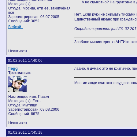
А не сцыкотно? На грунтовке в 
Мотоцикл(ы):
Откуда: Москва, ети её, закопчёная
вся
Нет. Если руки не сжимать тисками и 
Зарегистрирован: 06.07.2005
Единственный нюанс при гражданск
Сообщений: 3652
Вебсайт
Отредактированно joni (01.02.2011
Злобное министерство АНТИколхоз
Неактивен
01.02.2011 17:40:06
flegg
ладно, я думаю это не критично, п
Трек маньяк
Многие люди считают флуд разно
Настоящее имя: Павел
Мотоцикл(ы): Есть
Откуда: Мытищи
Зарегистрирован: 03.08.2006
Сообщений: 6675
Неактивен
01.02.2011 17:45:18