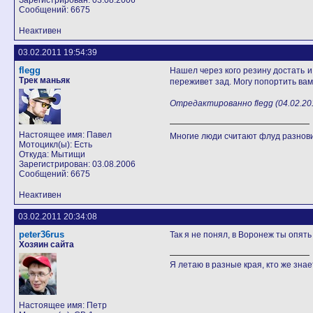
Зарегистрирован: 03.08.2006
Сообщений: 6675
Неактивен
03.02.2011 19:54:39
flegg
Нашел через кого резину достать и
Трек маньяк
переживет зад. Могу попортить вам 
Отредактированно flegg (04.02.201
Настоящее имя: Павел
Многие люди считают флуд разно
Мотоцикл(ы): Есть
Откуда: Мытищи
Зарегистрирован: 03.08.2006
Сообщений: 6675
Неактивен
03.02.2011 20:34:08
peter36rus
Так я не понял, в Воронеж ты опя
Хозяин сайта
Я летаю в разные края, кто же знает
Настоящее имя: Петр