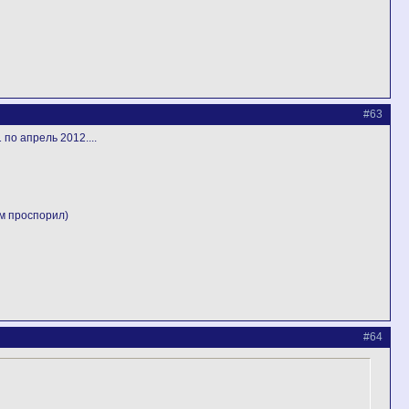
#63
по апрель 2012....
м проспорил)
#64