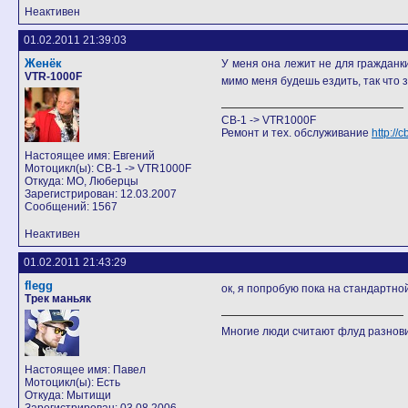
Неактивен
01.02.2011 21:39:03
Женёк
У меня она лежит не для гражданки
VTR-1000F
мимо меня будешь ездить, так что 
CB-1 -> VTR1000F
Ремонт и тех. обслуживание
http:/
Настоящее имя: Евгений
Мотоцикл(ы): CB-1 -> VTR1000F
Откуда: МО, Люберцы
Зарегистрирован: 12.03.2007
Сообщений: 1567
Неактивен
01.02.2011 21:43:29
flegg
ок, я попробую пока на стандартно
Трек маньяк
Многие люди считают флуд разно
Настоящее имя: Павел
Мотоцикл(ы): Есть
Откуда: Мытищи