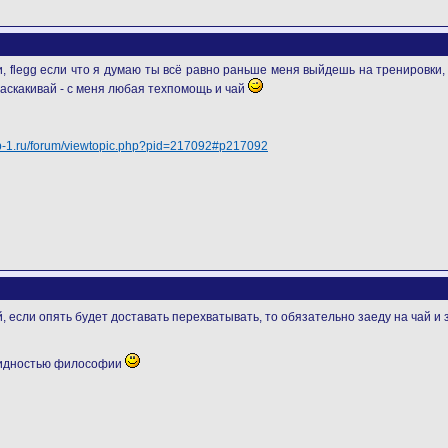
, flegg если что я думаю ты всё равно раньше меня выйдешь на тренировки, т
заскакивай - с меня любая техпомощь и чай
/cb-1.ru/forum/viewtopic.php?pid=217092#p217092
й, если опять будет доставать перехватывать, то обязательно заеду на чай и
видностью философии