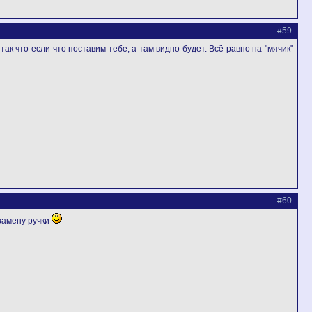
#59
ак что если что поставим тебе, а там видно будет. Всё равно на "мячик"
#60
 замену ручки