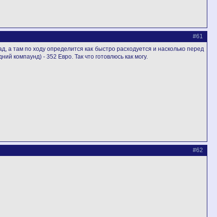
#61
ад, а там по ходу определится как быстро расходуется и насколько перед
й компаунд) - 352 Евро. Так что готовлюсь как могу.
#62