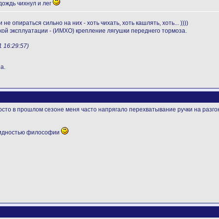
дождь чихнул и лег
не опираться сильно на них - хоть чихать, хоть кашлять, хоть... ))))
ой эксплуатации - (ИМХО) крепление лягушки переднего тормоза.
 16:29:57)
а.
росто в прошлом сезоне меня часто напрягало перехватывание ручки на разго
видностью философии