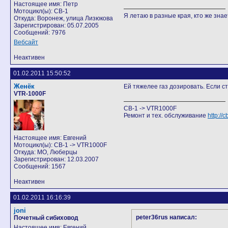
Настоящее имя: Петр
Мотоцикл(ы): CB-1
Я летаю в разные края, кто же знает
Откуда: Воронеж, улица Лизюкова
Зарегистрирован: 05.07.2005
Сообщений: 7976
Вебсайт
Неактивен
01.02.2011 15:50:52
Женёк
Ей тяжелее газ дозировать. Если ст
VTR-1000F
CB-1 -> VTR1000F
Ремонт и тех. обслуживание
http:/
Настоящее имя: Евгений
Мотоцикл(ы): CB-1 -> VTR1000F
Откуда: МО, Люберцы
Зарегистрирован: 12.03.2007
Сообщений: 1567
Неактивен
01.02.2011 16:16:39
joni
peter36rus написал:
Почетный сибиховод
Настоящее имя: Евгений