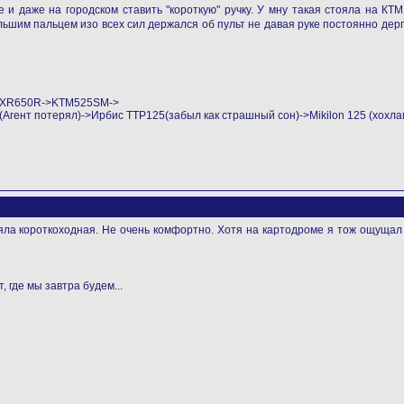
и даже на городском ставить "короткую" ручку. У мну такая стояла на КТМ.
большим пальцем изо всех сил держался об пульт не давая руке постоянно дер
->XR650R->KTM525SM->
ент потерял)->Ирбис ТТР125(забыл как страшный сон)->Mikilon 125 (хохла
яла короткоходная. Не очень комфортно. Хотя на картодроме я тож ощущал 
, где мы завтра будем...