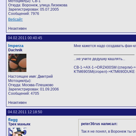
Мотоцикл(ы): CB-1
Откуда: Воронеж, улица Лизюкова
Зарегистрирован: 05.07.2005
Сообщений: 7976
Вебсайт
Неактивен
04.02.2011 00:40:45
Imperza
Мне кажется надо создавать фан-кла
Dachnik
...не учите дедушку кашлять...
CB-1->AX-1->DRZ400SM (сперли)
KTM690SM(сгорел)->KTM690DUKE (Аг
Настоящее имя: Дмитрий
Мотоцикл(ы):
Откуда: Москва-Плешково
Зарегистрирован: 01.09.2006
Сообщений: 4705
Неактивен
04.02.2011 12:18:50
flegg
peter36rus написал:
Трек маньяк
Так я не понял, в Воронеж ты 