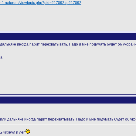
/cb-1.ru/forum/viewtopic.php?pid=217092#p217092
 дальняке иногда парит перехватывать. Надо и мне подумать будет об укорач
а.
 или дальняке иногда парит перехватывать. Надо и мне подумать будет об ук
ь чихнул и лег