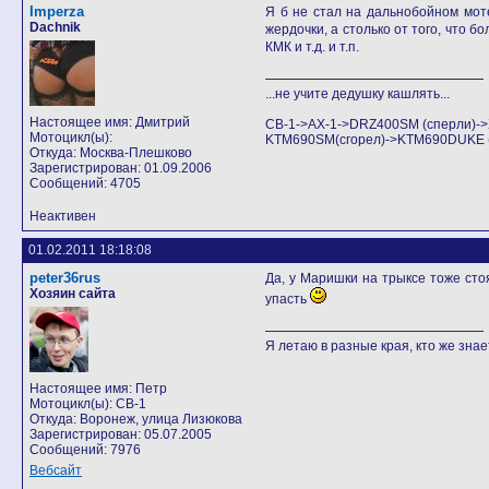
Imperza
Я б не стал на дальнобойном моте 
Dachnik
жердочки, а столько от того, что 
КМК и т.д. и т.п.
...не учите дедушку кашлять...
Настоящее имя: Дмитрий
CB-1->AX-1->DRZ400SM (сперли)
Мотоцикл(ы):
KTM690SM(сгорел)->KTM690DUKE (Аг
Откуда: Москва-Плешково
Зарегистрирован: 01.09.2006
Сообщений: 4705
Неактивен
01.02.2011 18:18:08
peter36rus
Да, у Маришки на трыксе тоже сто
Хозяин сайта
упасть
Я летаю в разные края, кто же знает
Настоящее имя: Петр
Мотоцикл(ы): CB-1
Откуда: Воронеж, улица Лизюкова
Зарегистрирован: 05.07.2005
Сообщений: 7976
Вебсайт