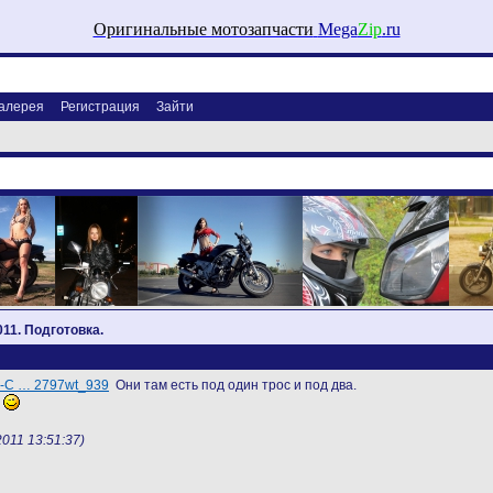
Оригинальные мотозапчасти
Mega
Zip
.ru
алерея
Регистрация
Зайти
11. Подготовка.
le-C … 2797wt_939
Они там есть под один трос и под два.
ь
011 13:51:37)