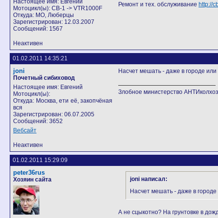
Настоящее имя: Евгений
Ремонт и тех. обслуживание
http:/
Мотоцикл(ы): CB-1 -> VTR1000F
Откуда: МО, Люберцы
Зарегистрирован: 12.03.2007
Сообщений: 1567
Неактивен
01.02.2011 14:35:21
joni
Насчет мешать - даже в городе или
Почетный сибиховод
Настоящее имя: Евгений
Злобное министерство АНТИколхоз
Мотоцикл(ы):
Откуда: Москва, ети её, закопчёная
вся
Зарегистрирован: 06.07.2005
Сообщений: 3652
Вебсайт
Неактивен
01.02.2011 15:29:09
peter36rus
joni написал:
Хозяин сайта
Насчет мешать - даже в городе
А не сцыкотно? На грунтовке в дожд