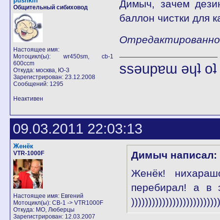
pushkin
Димыч, зачем дези
Общительный сибиховод
баллон чистки для к
Отредактированно p
Настоящее имя:
Мотоцикл(ы): wr450sm, cb-1
600ccm
ssǝupɐɯ ǝɥʇ o
Откуда: москва, Ю-З
Зарегистрирован: 23.12.2008
Сообщений: 1295
Неактивен
09.03.2011 22:03:13
Женёк
Димыч написал:
VTR-1000F
Женёк! нихараш
перебирал! а в 
Настоящее имя: Евгений
)))))))))))))))))))))))))
Мотоцикл(ы): CB-1 -> VTR1000F
Откуда: МО, Люберцы
Зарегистрирован: 12.03.2007