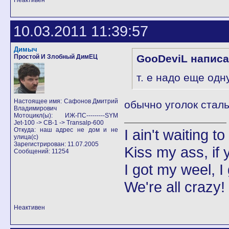
Неактивен
10.03.2011 11:39:57
Димыч
GooDeviL написа
Простой И Злобный ДимЕЦ
т. е надо еще од
Настоящее имя: Сафонов Дмитрий
обычно уголок стал
Владимирович
Мотоцикл(ы): ИЖ-ПС---------SYM
Jet-100 -> CB-1 -> Transalp-600
Откуда: наш адрес не дом и не
I ain't waiting t
улица(с)
Зарегистрирован: 11.07.2005
Kiss my ass, if y
Сообщений: 11254
I got my weel, I
We're all crazy!
Неактивен