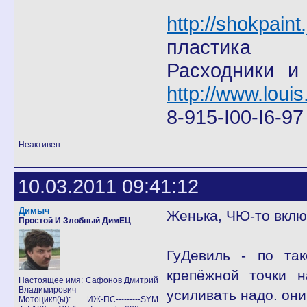
http://shokpain
пластика
Расходники и
http://www.louis
8-915-I00-I6-9
Неактивен
10.03.2011 09:41:12
Димыч
Женька, ЧЮ-то включи? 
Простой И Злобный ДимЕЦ
ГуДевиль - по та
крепёжной точки н
Настоящее имя: Сафонов Дмитрий
Владимирович
усиливать надо. он
Мотоцикл(ы): ИЖ-ПС---------SYM