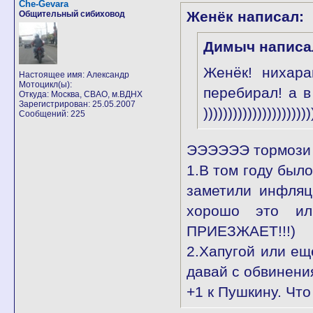
Che-Gevara
Женёк написал:
Общительный сибиховод
Димыч написа
Женёк! нихара
Настоящее имя: Александр
Мотоцикл(ы):
перебирал! а в
Откуда: Москва, СВАО, м.ВДНХ
Зарегистрирован: 25.05.2007
))))))))))))))))))))))
Сообщений: 225
ЭЭЭЭЭЭ тормози к
1.В том году был
заметили инфля
хорошо это и
ПРИЕЗЖАЕТ!!!)
2.Хапугой или ещ
давай с обвинени
+1 к Пушкину. Что