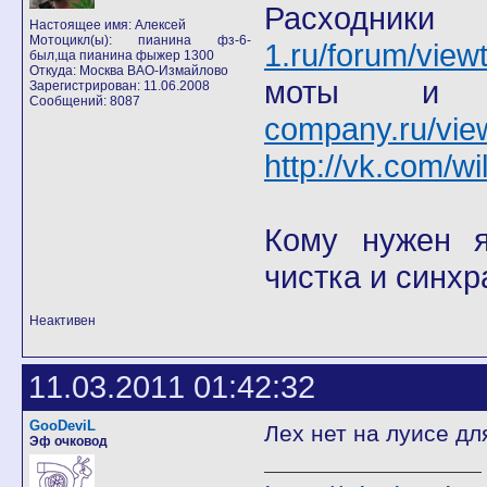
Расход
Настоящее имя: Алексей
Мотоцикл(ы): пианина фз-6-
1.ru/forum/view
был,ща пианина фыжер 1300
Откуда: Москва ВАО-Измайлово
моты
Зарегистрирован: 11.06.2008
Сообщений: 8087
company.ru/vie
http://vk.com/wi
Кому нужен я 
чистка и синхр
Неактивен
11.03.2011 01:42:32
GooDeviL
Лех нет на луисе дл
Эф очковод