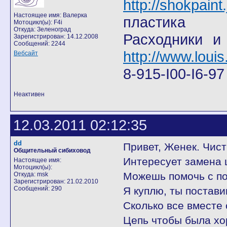
http://shokpain
Настоящее имя: Валерка
пластика
Мотоцикл(ы): F4i
Откуда: Зеленоград
Расходники и
Зарегистрирован: 14.12.2008
Сообщений: 2244
http://www.louis
Вебсайт
8-915-I00-I6-9
Неактивен
12.03.2011 02:12:35
dd
Привет, Женек. Чист
Общительный сибиховод
Интересует замена ц
Настоящее имя:
Мотоцикл(ы):
Можешь помочь с пок
Откуда: msk
Зарегистрирован: 21.02.2010
Сообщений: 290
Я куплю, ты постави
Сколько все вместе 
Цепь чтобы была хо