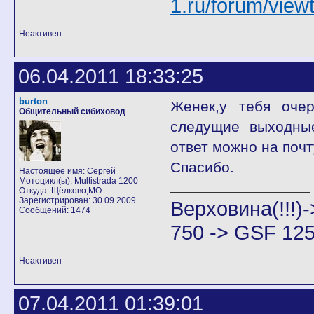
1.ru/forum/vie
Неактивен
06.04.2011 18:33:25
burton
Женек,у тебя оче
Общительный сибиховод
следущие выходны
ответ можно на почт
Спасибо.
Настоящее имя: Сергей
Мотоцикл(ы): Multistrada 1200
Откуда: Щёлково,МО
Зарегистрирован: 30.09.2009
Верховина(!!!
Сообщений: 1474
750 -> GSF 125
Неактивен
07.04.2011 01:39:01