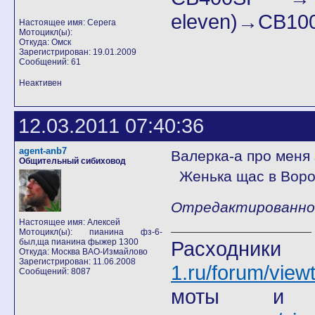
eleven)→СB100
Настоящее имя: Серега
Мотоцикл(ы):
Откуда: Омск
Зарегистрирован: 19.01.2009
Сообщений: 61
Неактивен
12.03.2011 07:40:36
agent-anb7
Валерка-а про меня
Общительный сибиховод
Женька щас в Ворон
Отредактированно a
Настоящее имя: Алексей
Мотоцикл(ы): пианина фз-6-
был,ща пианина фыжер 1300
Расход
Откуда: Москва ВАО-Измайлово
Зарегистрирован: 11.06.2008
1.ru/forum/view
Сообщений: 8087
моты