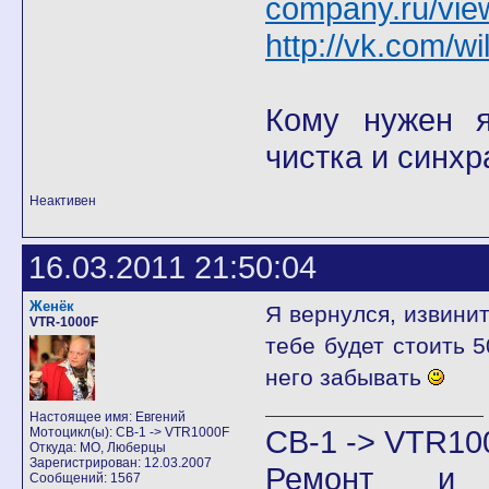
company.ru/vie
http://vk.com/wi
Кому нужен я 
чистка и синхр
Неактивен
16.03.2011 21:50:04
Женёк
Я вернулся, извини
VTR-1000F
тебе будет стоить 5
него забывать
Настоящее имя: Евгений
CB-1 -> VTR10
Мотоцикл(ы): CB-1 -> VTR1000F
Откуда: МО, Люберцы
Зарегистрирован: 12.03.2007
Ремонт и
Сообщений: 1567