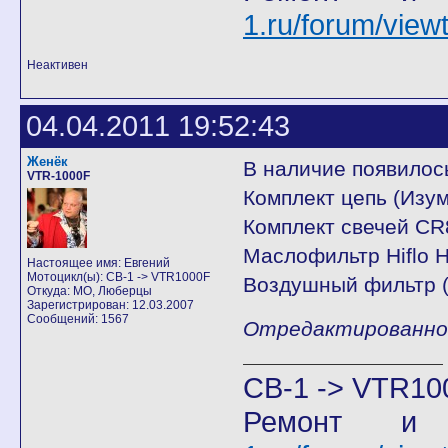
1.ru/forum/vie
Неактивен
04.04.2011 19:52:43
Женёк
В наличие появилос
VTR-1000F
Комплект цепь (Изум
Комплект свечей CR
Маслофильтр Hiflo H
Настоящее имя: Евгений
Мотоцикл(ы): CB-1 -> VTR1000F
Воздушный фильтр (
Откуда: МО, Люберцы
Зарегистрирован: 12.03.2007
Сообщений: 1567
Отредактированно Ж
CB-1 -> VTR10
Ремонт и