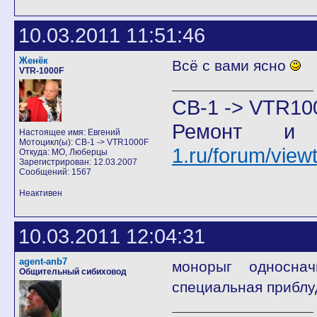
10.03.2011 11:51:46
Женёк
Всё с вами ясно
VTR-1000F
CB-1 -> VTR10
Ремонт и
Настоящее имя: Евгений
Мотоцикл(ы): CB-1 -> VTR1000F
1.ru/forum/vie
Откуда: МО, Люберцы
Зарегистрирован: 12.03.2007
Сообщений: 1567
Неактивен
10.03.2011 12:04:31
agent-anb7
монорыг односнач
Общительный сибиховод
специальная приблу