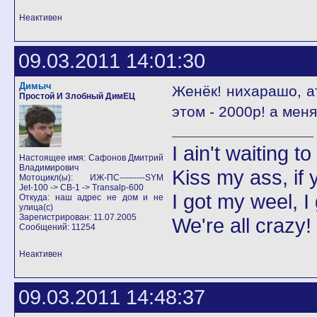
Неактивен
09.03.2011 14:01:30
Димыч
Женёк! нихарашо, ат
Простой И Злобный ДимЕЦ
этом - 2000р! а меня е
I ain't waiting t
Настоящее имя: Сафонов Дмитрий
Владимирович
Kiss my ass, if y
Мотоцикл(ы): ИЖ-ПС---------SYM
Jet-100 -> CB-1 -> Transalp-600
I got my weel, I
Откуда: наш адрес не дом и не
улица(с)
Зарегистрирован: 11.07.2005
We're all crazy!
Сообщений: 11254
Неактивен
09.03.2011 14:48:37