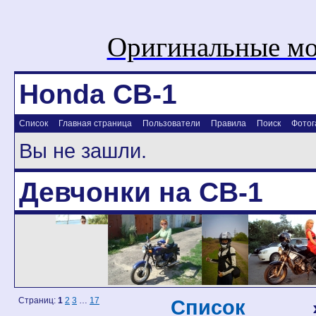
Оригинальные мо
Honda CB-1
Список
Главная страница
Пользователи
Правила
Поиск
Фотог
Вы не зашли.
Девчонки на CB-1
Страниц:
1
2
3
…
17
Список