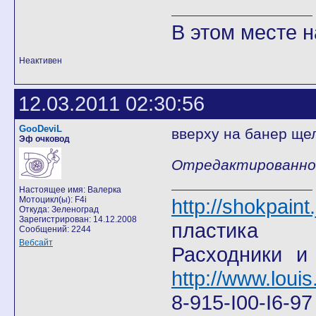
В этом месте н
Неактивен
12.03.2011 02:30:56
GooDeviL
вверху на банер ще
Эф очковод
Отредактированно G
Настоящее имя: Валерка
Мотоцикл(ы): F4i
http://shokpain
Откуда: Зеленоград
Зарегистрирован: 14.12.2008
пластика
Сообщений: 2244
Вебсайт
Расходники и
http://www.louis
8-915-I00-I6-9