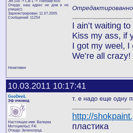
Jet-100 -> CB-1 -> Transalp-600
Откуда: наш адрес не дом и не
Отредактированно Д
улица(с)
Зарегистрирован: 11.07.2005
Сообщений: 11254
I ain't waiting t
Kiss my ass, if y
I got my weel, I
We're all crazy!
Неактивен
10.03.2011 10:17:41
GooDeviL
т. е надо еще одну 
Эф очковод
http://shokpain
Настоящее имя: Валерка
пластика
Мотоцикл(ы): F4i
Откуда: Зеленоград