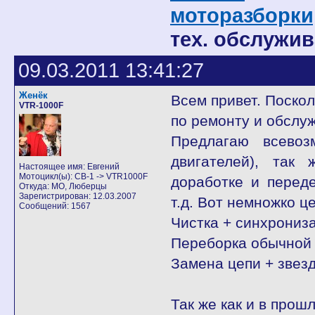
моторазборки
тех. обслужив
09.03.2011 13:41:27
Женёк
Всем привет. Поскол
VTR-1000F
по ремонту и обслу
Предлагаю всевоз
двигателей), так
Настоящее имя: Евгений
Мотоцикл(ы): CB-1 -> VTR1000F
доработке и переде
Откуда: МО, Люберцы
Зарегистрирован: 12.03.2007
т.д. Вот немножко ц
Сообщений: 1567
Чистка + синхрониз
Переборка обычной 
Замена цепи + звез
Так же как и в прош