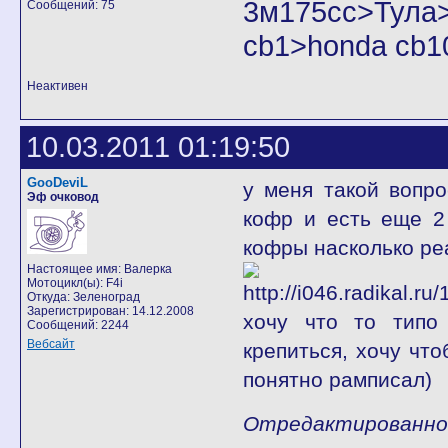
3м175cc>Тул
Сообщений: 75
cb1>honda cb1
Неактивен
10.03.2011 01:19:50
GooDeviL
у меня такой вопр
Эф очковод
кофр и есть еще 2
кофры насколько ре
Настоящее имя: Валерка
Мотоцикл(ы): F4i
Откуда: Зеленоград
Зарегистрирован: 14.12.2008
хочу что то типо
Сообщений: 2244
Вебсайт
крепиться, хочу чт
понятно рамписал)
Отредактированно G