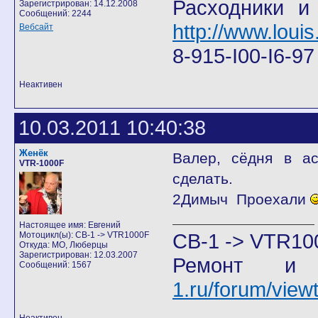
Расходники и
Зарегистрирован: 14.12.2008
Сообщений: 2244
http://www.louis
Вебсайт
8-915-I00-I6-9
Неактивен
10.03.2011 10:40:38
Женёк
Валер, сёдня в ас
VTR-1000F
сделать.
2Димыч Проехали
Настоящее имя: Евгений
CB-1 -> VTR10
Мотоцикл(ы): CB-1 -> VTR1000F
Откуда: МО, Люберцы
Зарегистрирован: 12.03.2007
Ремонт и
Сообщений: 1567
1.ru/forum/vie