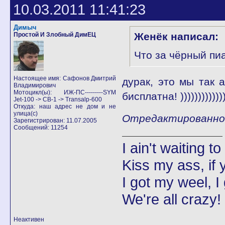
10.03.2011 11:41:23
Димыч
Женёк написал:
Простой И Злобный ДимЕЦ
Что за чёрный пиа
Настоящее имя: Сафонов Дмитрий
дурак, это мы так ап
Владимирович
Мотоцикл(ы): ИЖ-ПС---------SYM
бисплатна! )))))))))))))
Jet-100 -> CB-1 -> Transalp-600
Откуда: наш адрес не дом и не
улица(с)
Отредактированно Д
Зарегистрирован: 11.07.2005
Сообщений: 11254
I ain't waiting t
Kiss my ass, if y
I got my weel, I
We're all crazy!
Неактивен