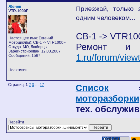
Женёк
Приезжай, только 
VTR-1000F
одним человеком...
CB-1 -> VTR10
Настоящее имя: Евгений
Мотоцикл(ы): CB-1 -> VTR1000F
Ремонт и
Откуда: МО, Люберцы
Зарегистрирован: 12.03.2007
1.ru/forum/vie
Сообщений: 1567
Неактивен
Страниц:
1
2
3
…
17
Список
моторазборки
тех. обслужив
Перейти