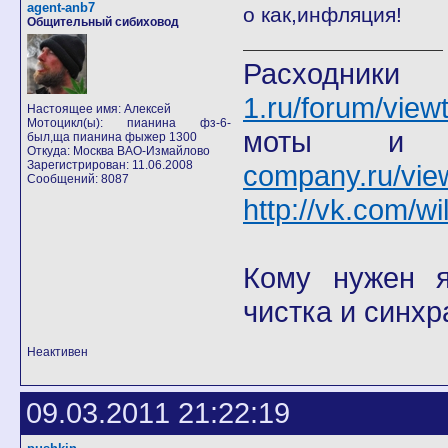
agent-anb7
о как,инфляция!
Общительный сибиховод
Расход
1.ru/forum/view
Настоящее имя: Алексей
Мотоцикл(ы): пианина фз-6-
моты
был,ща пианина фыжер 1300
Откуда: Москва ВАО-Измайлово
Зарегистрирован: 11.06.2008
company.ru/vie
Сообщений: 8087
http://vk.com/wi
Кому нужен я 
чистка и синхр
Неактивен
09.03.2011 21:22:19