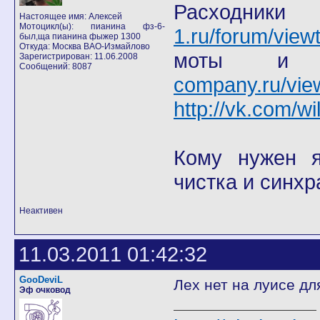
Расход
Настоящее имя: Алексей
Мотоцикл(ы): пианина фз-6-
1.ru/forum/view
был,ща пианина фыжер 1300
Откуда: Москва ВАО-Измайлово
моты
Зарегистрирован: 11.06.2008
Сообщений: 8087
company.ru/vie
http://vk.com/wi
Кому нужен я 
чистка и синхр
Неактивен
11.03.2011 01:42:32
GooDeviL
Лех нет на луисе дл
Эф очковод