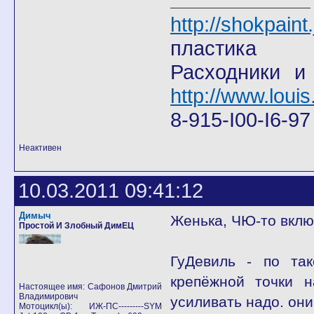
http://shokpain
пластика
Расходники и
http://www.louis
8-915-I00-I6-9
Неактивен
10.03.2011 09:41:12
Димыч
Женька, ЧЮ-то включи? 
Простой И Злобный ДимЕЦ
ГуДевиль - по та
крепёжной точки н
Настоящее имя: Сафонов Дмитрий
Владимирович
усиливать надо. он
Мотоцикл(ы): ИЖ-ПС---------SYM