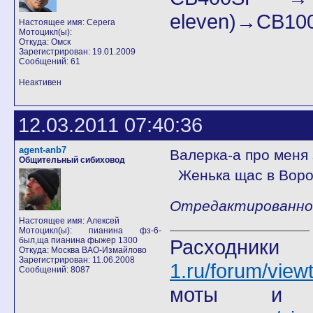
eleven)→СB100
Настоящее имя: Серега
Мотоцикл(ы):
Откуда: Омск
Зарегистрирован: 19.01.2009
Сообщений: 61
Неактивен
12.03.2011 07:40:36
agent-anb7
Валерка-а про меня
Общительный сибиховод
Женька щас в Ворон
Отредактированно a
Настоящее имя: Алексей
Мотоцикл(ы): пианина фз-6-
был,ща пианина фыжер 1300
Расход
Откуда: Москва ВАО-Измайлово
Зарегистрирован: 11.06.2008
1.ru/forum/view
Сообщений: 8087
моты