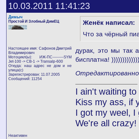
10.03.2011 11:41:23
Димыч
Женёк написал:
Простой И Злобный ДимЕЦ
Что за чёрный пиа
Настоящее имя: Сафонов Дмитрий
дурак, это мы так ап
Владимирович
Мотоцикл(ы): ИЖ-ПС---------SYM
бисплатна! )))))))))))))
Jet-100 -> CB-1 -> Transalp-600
Откуда: наш адрес не дом и не
улица(с)
Отредактированно Д
Зарегистрирован: 11.07.2005
Сообщений: 11254
I ain't waiting t
Kiss my ass, if y
I got my weel, I
We're all crazy!
Неактивен