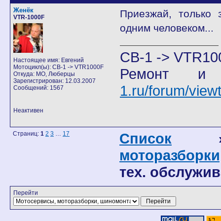
Женёк
Приезжай, только 
VTR-1000F
одним человеком...
CB-1 -> VTR10
Настоящее имя: Евгений
Мотоцикл(ы): CB-1 -> VTR1000F
Ремонт и
Откуда: МО, Люберцы
Зарегистрирован: 12.03.2007
1.ru/forum/vie
Сообщений: 1567
Неактивен
Страниц:
1
2
3
…
17
Список
моторазборки
тех. обслужив
Перейти