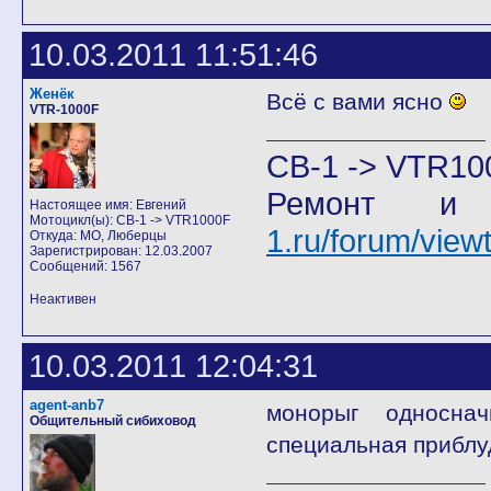
10.03.2011 11:51:46
Женёк
Всё с вами ясно
VTR-1000F
CB-1 -> VTR10
Ремонт и
Настоящее имя: Евгений
Мотоцикл(ы): CB-1 -> VTR1000F
1.ru/forum/vie
Откуда: МО, Люберцы
Зарегистрирован: 12.03.2007
Сообщений: 1567
Неактивен
10.03.2011 12:04:31
agent-anb7
монорыг односнач
Общительный сибиховод
специальная приблу