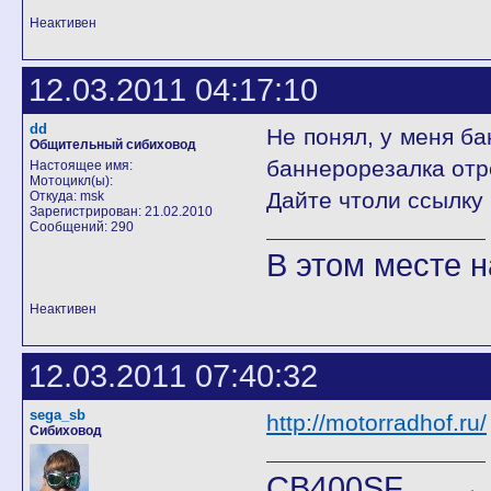
Неактивен
12.03.2011 04:17:10
dd
Не понял, у меня ба
Общительный сибиховод
баннерорезалка отр
Настоящее имя:
Мотоцикл(ы):
Дайте чтоли ссылку
Откуда: msk
Зарегистрирован: 21.02.2010
Сообщений: 290
В этом месте н
Неактивен
12.03.2011 07:40:32
sega_sb
http://motorradhof.ru/
Сибиховод
CB400SF →