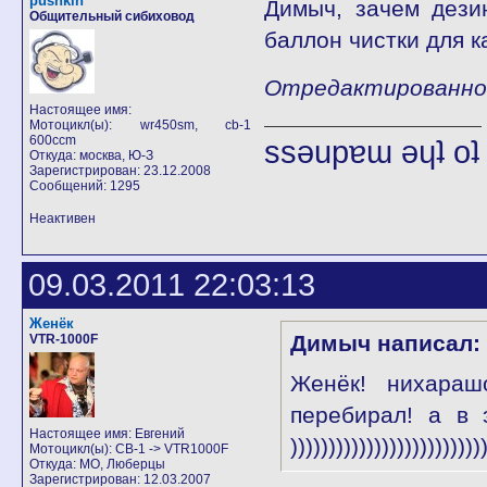
pushkin
Димыч, зачем дези
Общительный сибиховод
баллон чистки для к
Отредактированно p
Настоящее имя:
Мотоцикл(ы): wr450sm, cb-1
600ccm
ssǝupɐɯ ǝɥʇ o
Откуда: москва, Ю-З
Зарегистрирован: 23.12.2008
Сообщений: 1295
Неактивен
09.03.2011 22:03:13
Женёк
Димыч написал:
VTR-1000F
Женёк! нихараш
перебирал! а в 
Настоящее имя: Евгений
)))))))))))))))))))))))))
Мотоцикл(ы): CB-1 -> VTR1000F
Откуда: МО, Люберцы
Зарегистрирован: 12.03.2007