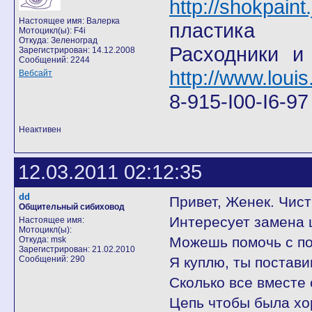
http://shokpain
Настоящее имя: Валерка
пластика
Мотоцикл(ы): F4i
Откуда: Зеленоград
Расходники и
Зарегистрирован: 14.12.2008
Сообщений: 2244
http://www.louis
Вебсайт
8-915-I00-I6-9
Неактивен
12.03.2011 02:12:35
dd
Привет, Женек. Чист
Общительный сибиховод
Интересует замена ц
Настоящее имя:
Мотоцикл(ы):
Можешь помочь с пок
Откуда: msk
Зарегистрирован: 21.02.2010
Сообщений: 290
Я куплю, ты постави
Сколько все вместе 
Цепь чтобы была хо