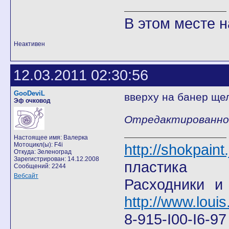
В этом месте н
Неактивен
12.03.2011 02:30:56
GooDeviL
вверху на банер ще
Эф очковод
Отредактированно G
Настоящее имя: Валерка
Мотоцикл(ы): F4i
http://shokpain
Откуда: Зеленоград
Зарегистрирован: 14.12.2008
пластика
Сообщений: 2244
Вебсайт
Расходники и
http://www.louis
8-915-I00-I6-9