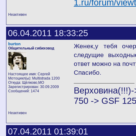
1.ru/forum/vie
Неактивен
06.04.2011 18:33:25
burton
Женек,у тебя оче
Общительный сибиховод
следущие выходны
ответ можно на почт
Спасибо.
Настоящее имя: Сергей
Мотоцикл(ы): Multistrada 1200
Откуда: Щёлково,МО
Зарегистрирован: 30.09.2009
Верховина(!!!
Сообщений: 1474
750 -> GSF 125
Неактивен
07.04.2011 01:39:01