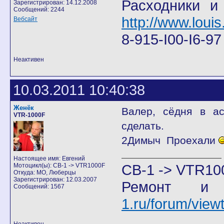
Расходники и
Зарегистрирован: 14.12.2008
Сообщений: 2244
http://www.louis
Вебсайт
8-915-I00-I6-9
Неактивен
10.03.2011 10:40:38
Женёк
Валер, сёдня в ас
VTR-1000F
сделать.
2Димыч Проехали
Настоящее имя: Евгений
CB-1 -> VTR10
Мотоцикл(ы): CB-1 -> VTR1000F
Откуда: МО, Люберцы
Зарегистрирован: 12.03.2007
Ремонт и
Сообщений: 1567
1.ru/forum/vie