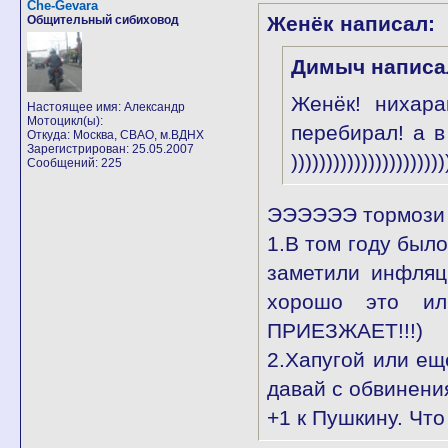
Che-Gevara
Женёк написал:
Общительный сибиховод
Димыч написа
Женёк! нихара
Настоящее имя: Александр
Мотоцикл(ы):
перебирал! а в
Откуда: Москва, СВАО, м.ВДНХ
Зарегистрирован: 25.05.2007
))))))))))))))))))))))
Сообщений: 225
ЭЭЭЭЭЭ тормози к
1.В том году был
заметили инфля
хорошо это и
ПРИЕЗЖАЕТ!!!)
2.Хапугой или ещ
давай с обвинени
+1 к Пушкину. Что