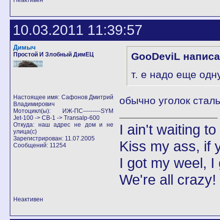
Неактивен
10.03.2011 11:39:57
Димыч
GooDeviL написа
Простой И Злобный ДимЕЦ
т. е надо еще од
Настоящее имя: Сафонов Дмитрий
обычно уголок стал
Владимирович
Мотоцикл(ы): ИЖ-ПС---------SYM
Jet-100 -> CB-1 -> Transalp-600
Откуда: наш адрес не дом и не
I ain't waiting t
улица(с)
Зарегистрирован: 11.07.2005
Kiss my ass, if y
Сообщений: 11254
I got my weel, I
We're all crazy!
Неактивен