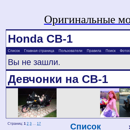
Оригинальные мо
Honda CB-1
Список
Главная страница
Пользователи
Правила
Поиск
Фотог
Вы не зашли.
Девчонки на CB-1
Страниц:
1
2
3
…
17
Список