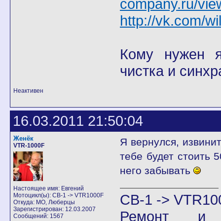
company.ru/vie
http://vk.com/wi
Кому нужен я 
чистка и синхр
Неактивен
16.03.2011 21:50:04
Женёк
Я вернулся, извини
VTR-1000F
тебе будет стоить 5
него забывать
Настоящее имя: Евгений
CB-1 -> VTR10
Мотоцикл(ы): CB-1 -> VTR1000F
Откуда: МО, Люберцы
Зарегистрирован: 12.03.2007
Ремонт и
Сообщений: 1567