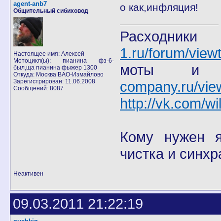
agent-anb7
о как,инфляция!
Общительный сибиховод
Расход
1.ru/forum/view
Настоящее имя: Алексей
Мотоцикл(ы): пианина фз-6-
моты
был,ща пианина фыжер 1300
Откуда: Москва ВАО-Измайлово
Зарегистрирован: 11.06.2008
company.ru/vie
Сообщений: 8087
http://vk.com/wi
Кому нужен я 
чистка и синхр
Неактивен
09.03.2011 21:22:19