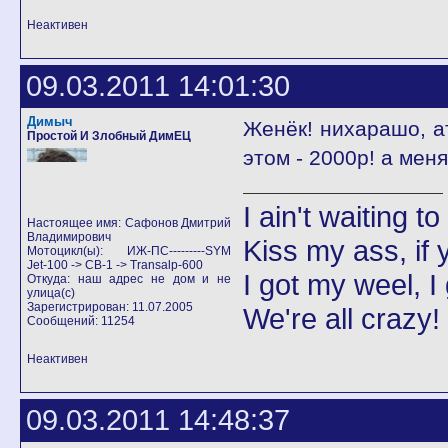
Неактивен
09.03.2011 14:01:30
Димыч
Женёк! нихарашо, ат
Простой И Злобный ДимЕЦ
этом - 2000р! а меня е
I ain't waiting t
Настоящее имя: Сафонов Дмитрий
Владимирович
Kiss my ass, if y
Мотоцикл(ы): ИЖ-ПС---------SYM
Jet-100 -> CB-1 -> Transalp-600
I got my weel, I
Откуда: наш адрес не дом и не
улица(с)
Зарегистрирован: 11.07.2005
We're all crazy!
Сообщений: 11254
Неактивен
09.03.2011 14:48:37