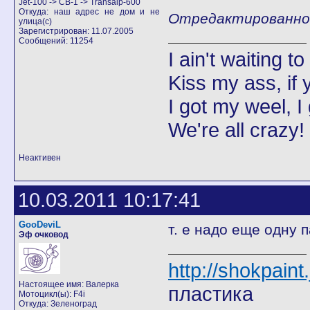
Jet-100 -> CB-1 -> Transalp-600
Откуда: наш адрес не дом и не
Отредактированно Д
улица(с)
Зарегистрирован: 11.07.2005
Сообщений: 11254
I ain't waiting t
Kiss my ass, if y
I got my weel, I
We're all crazy!
Неактивен
10.03.2011 10:17:41
GooDeviL
т. е надо еще одну 
Эф очковод
http://shokpain
Настоящее имя: Валерка
пластика
Мотоцикл(ы): F4i
Откуда: Зеленоград