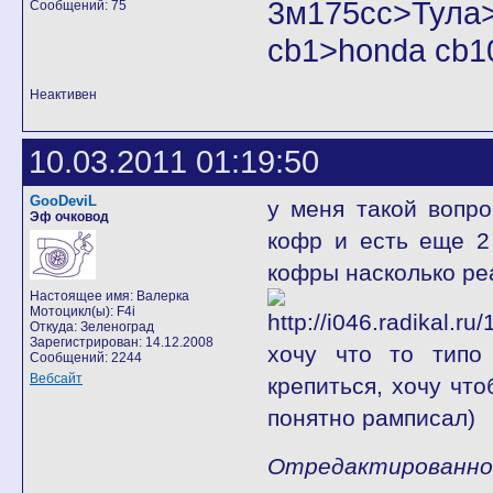
3м175cc>Тул
Сообщений: 75
cb1>honda cb1
Неактивен
10.03.2011 01:19:50
GooDeviL
у меня такой вопр
Эф очковод
кофр и есть еще 2
кофры насколько ре
Настоящее имя: Валерка
Мотоцикл(ы): F4i
Откуда: Зеленоград
Зарегистрирован: 14.12.2008
хочу что то типо
Сообщений: 2244
Вебсайт
крепиться, хочу чт
понятно рамписал)
Отредактированно G