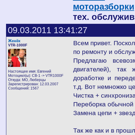
моторазборки
тех. обслужив
09.03.2011 13:41:27
Женёк
Всем привет. Поскол
VTR-1000F
по ремонту и обслу
Предлагаю всевоз
двигателей), так
Настоящее имя: Евгений
Мотоцикл(ы): CB-1 -> VTR1000F
доработке и переде
Откуда: МО, Люберцы
Зарегистрирован: 12.03.2007
т.д. Вот немножко ц
Сообщений: 1567
Чистка + синхрониз
Переборка обычной 
Замена цепи + звез
Так же как и в прош