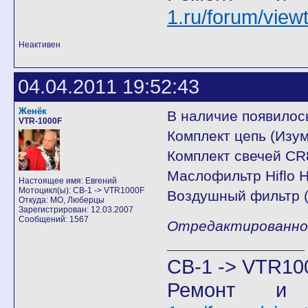
1.ru/forum/vie
Неактивен
04.04.2011 19:52:43
Женёк
В наличие появилос
VTR-1000F
Комплект цепь (Изум
Комплект свечей CR
Маслофильтр Hiflo H
Настоящее имя: Евгений
Мотоцикл(ы): CB-1 -> VTR1000F
Воздушный фильтр (
Откуда: МО, Люберцы
Зарегистрирован: 12.03.2007
Сообщений: 1567
Отредактированно Ж
CB-1 -> VTR10
Ремонт и