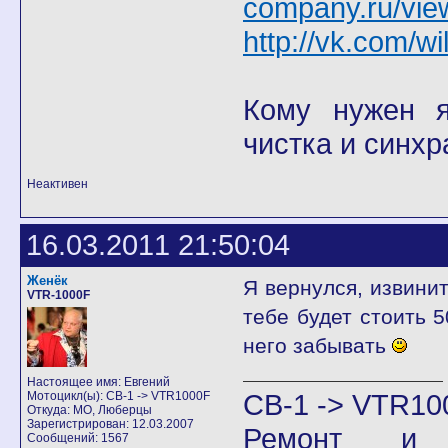
company.ru/vie
http://vk.com/wi
Кому нужен я 
чистка и синхр
Неактивен
16.03.2011 21:50:04
Женёк
Я вернулся, извини
VTR-1000F
тебе будет стоить 5
него забывать
Настоящее имя: Евгений
CB-1 -> VTR10
Мотоцикл(ы): CB-1 -> VTR1000F
Откуда: МО, Люберцы
Зарегистрирован: 12.03.2007
Ремонт и
Сообщений: 1567