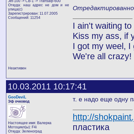
Jet-100 -> CB-1 -> Transalp-600
Откуда: наш адрес не дом и не
Отредактированно Д
улица(с)
Зарегистрирован: 11.07.2005
Сообщений: 11254
I ain't waiting t
Kiss my ass, if y
I got my weel, I
We're all crazy!
Неактивен
10.03.2011 10:17:41
GooDeviL
т. е надо еще одну 
Эф очковод
http://shokpain
Настоящее имя: Валерка
пластика
Мотоцикл(ы): F4i
Откуда: Зеленоград