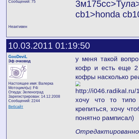
3м175cc>Тул
Сообщений: 75
cb1>honda cb1
Неактивен
10.03.2011 01:19:50
GooDeviL
у меня такой вопр
Эф очковод
кофр и есть еще 2
кофры насколько ре
Настоящее имя: Валерка
Мотоцикл(ы): F4i
Откуда: Зеленоград
Зарегистрирован: 14.12.2008
хочу что то типо
Сообщений: 2244
Вебсайт
крепиться, хочу чт
понятно рамписал)
Отредактированно G