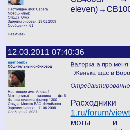
eleven)→СB100
Настоящее имя: Серега
Мотоцикл(ы):
Откуда: Омск
Зарегистрирован: 19.01.2009
Сообщений: 61
Неактивен
12.03.2011 07:40:36
agent-anb7
Валерка-а про меня
Общительный сибиховод
Женька щас в Ворон
Отредактированно a
Настоящее имя: Алексей
Мотоцикл(ы): пианина фз-6-
был,ща пианина фыжер 1300
Расход
Откуда: Москва ВАО-Измайлово
Зарегистрирован: 11.06.2008
1.ru/forum/view
Сообщений: 8087
моты