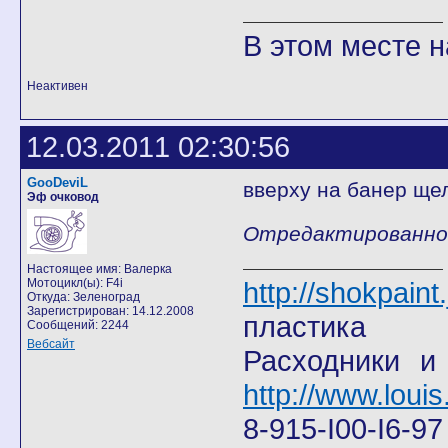
В этом месте н
Неактивен
12.03.2011 02:30:56
GooDeviL
вверху на банер ще
Эф очковод
Отредактированно G
Настоящее имя: Валерка
Мотоцикл(ы): F4i
http://shokpain
Откуда: Зеленоград
Зарегистрирован: 14.12.2008
пластика
Сообщений: 2244
Вебсайт
Расходники и
http://www.louis
8-915-I00-I6-9