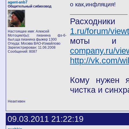
agent-anb7
о как,инфляция!
Общительный сибиховод
Расход
1.ru/forum/view
Настоящее имя: Алексей
Мотоцикл(ы): пианина фз-6-
моты
был,ща пианина фыжер 1300
Откуда: Москва ВАО-Измайлово
Зарегистрирован: 11.06.2008
company.ru/vie
Сообщений: 8087
http://vk.com/wi
Кому нужен я 
чистка и синхр
Неактивен
09.03.2011 21:22:19