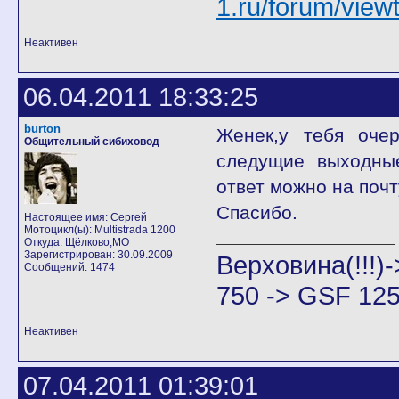
1.ru/forum/vie
Неактивен
06.04.2011 18:33:25
burton
Женек,у тебя оче
Общительный сибиховод
следущие выходны
ответ можно на почт
Спасибо.
Настоящее имя: Сергей
Мотоцикл(ы): Multistrada 1200
Откуда: Щёлково,МО
Зарегистрирован: 30.09.2009
Верховина(!!!
Сообщений: 1474
750 -> GSF 125
Неактивен
07.04.2011 01:39:01