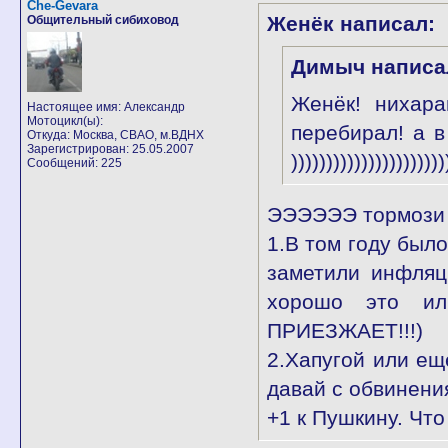
Che-Gevara
Женёк написал:
Общительный сибиховод
Димыч написа
Женёк! нихара
Настоящее имя: Александр
Мотоцикл(ы):
перебирал! а в
Откуда: Москва, СВАО, м.ВДНХ
Зарегистрирован: 25.05.2007
))))))))))))))))))))))
Сообщений: 225
ЭЭЭЭЭЭ тормози к
1.В том году был
заметили инфля
хорошо это и
ПРИЕЗЖАЕТ!!!)
2.Хапугой или ещ
давай с обвинени
+1 к Пушкину. Что