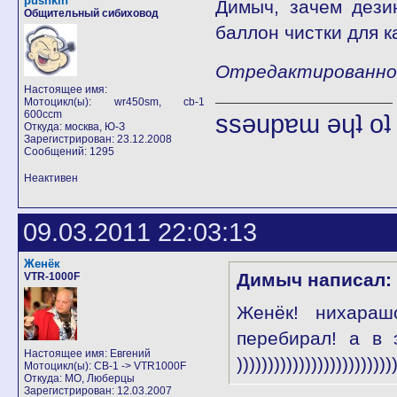
pushkin
Димыч, зачем дези
Общительный сибиховод
баллон чистки для к
Отредактированно p
Настоящее имя:
Мотоцикл(ы): wr450sm, cb-1
600ccm
ssǝupɐɯ ǝɥʇ o
Откуда: москва, Ю-З
Зарегистрирован: 23.12.2008
Сообщений: 1295
Неактивен
09.03.2011 22:03:13
Женёк
Димыч написал:
VTR-1000F
Женёк! нихараш
перебирал! а в 
Настоящее имя: Евгений
)))))))))))))))))))))))))
Мотоцикл(ы): CB-1 -> VTR1000F
Откуда: МО, Люберцы
Зарегистрирован: 12.03.2007