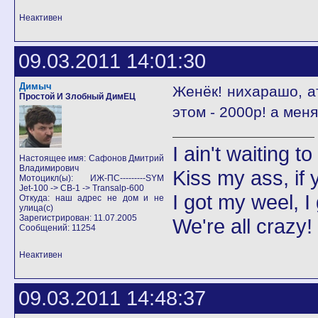
Неактивен
09.03.2011 14:01:30
Димыч
Женёк! нихарашо, ат
Простой И Злобный ДимЕЦ
этом - 2000р! а меня е
I ain't waiting t
Настоящее имя: Сафонов Дмитрий
Владимирович
Kiss my ass, if y
Мотоцикл(ы): ИЖ-ПС---------SYM
Jet-100 -> CB-1 -> Transalp-600
I got my weel, I
Откуда: наш адрес не дом и не
улица(с)
Зарегистрирован: 11.07.2005
We're all crazy!
Сообщений: 11254
Неактивен
09.03.2011 14:48:37