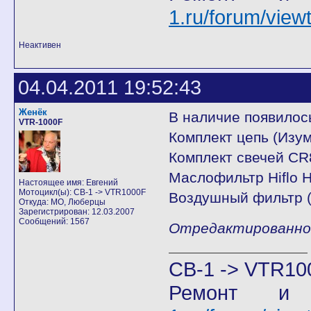
1.ru/forum/vie
Неактивен
04.04.2011 19:52:43
Женёк
В наличие появилос
VTR-1000F
Комплект цепь (Изум
Комплект свечей CR
Маслофильтр Hiflo H
Настоящее имя: Евгений
Мотоцикл(ы): CB-1 -> VTR1000F
Воздушный фильтр (
Откуда: МО, Люберцы
Зарегистрирован: 12.03.2007
Сообщений: 1567
Отредактированно Ж
CB-1 -> VTR10
Ремонт и