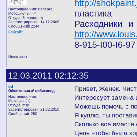
http://shokpain
Настоящее имя: Валерка
пластика
Мотоцикл(ы): F4i
Откуда: Зеленоград
Расходники и
Зарегистрирован: 14.12.2008
Сообщений: 2244
http://www.louis
Вебсайт
8-915-I00-I6-9
Неактивен
12.03.2011 02:12:35
dd
Привет, Женек. Чист
Общительный сибиховод
Интересует замена ц
Настоящее имя:
Мотоцикл(ы):
Можешь помочь с пок
Откуда: msk
Зарегистрирован: 21.02.2010
Сообщений: 290
Я куплю, ты постави
Сколько все вместе 
Цепь чтобы была хо