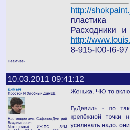
http://shokpain
пластика
Расходники и
http://www.louis
8-915-I00-I6-9
Неактивен
10.03.2011 09:41:12
Димыч
Женька, ЧЮ-то включи? 
Простой И Злобный ДимЕЦ
ГуДевиль - по та
крепёжной точки н
Настоящее имя: Сафонов Дмитрий
Владимирович
усиливать надо. он
Мотоцикл(ы): ИЖ-ПС---------SYM