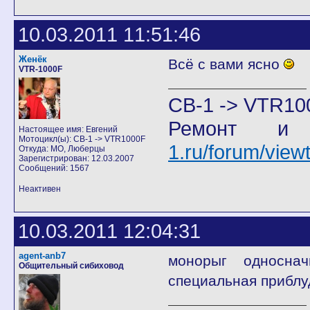
10.03.2011 11:51:46
Женёк
Всё с вами ясно
VTR-1000F
CB-1 -> VTR10
Ремонт и
Настоящее имя: Евгений
Мотоцикл(ы): CB-1 -> VTR1000F
1.ru/forum/vie
Откуда: МО, Люберцы
Зарегистрирован: 12.03.2007
Сообщений: 1567
Неактивен
10.03.2011 12:04:31
agent-anb7
монорыг односнач
Общительный сибиховод
специальная приблу