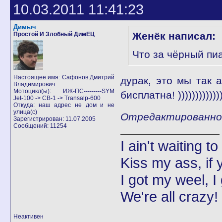
10.03.2011 11:41:23
Димыч
Женёк написал:
Простой И Злобный ДимЕЦ
Что за чёрный пиа
Настоящее имя: Сафонов Дмитрий
дурак, это мы так ап
Владимирович
Мотоцикл(ы): ИЖ-ПС---------SYM
бисплатна! )))))))))))))
Jet-100 -> CB-1 -> Transalp-600
Откуда: наш адрес не дом и не
улица(с)
Отредактированно Д
Зарегистрирован: 11.07.2005
Сообщений: 11254
I ain't waiting t
Kiss my ass, if y
I got my weel, I
We're all crazy!
Неактивен