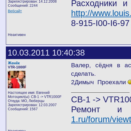
Расходники и
Зарегистрирован: 14.12.2008
Сообщений: 2244
http://www.louis
Вебсайт
8-915-I00-I6-9
Неактивен
10.03.2011 10:40:38
Женёк
Валер, сёдня в ас
VTR-1000F
сделать.
2Димыч Проехали
Настоящее имя: Евгений
CB-1 -> VTR10
Мотоцикл(ы): CB-1 -> VTR1000F
Откуда: МО, Люберцы
Зарегистрирован: 12.03.2007
Ремонт и
Сообщений: 1567
1.ru/forum/vie