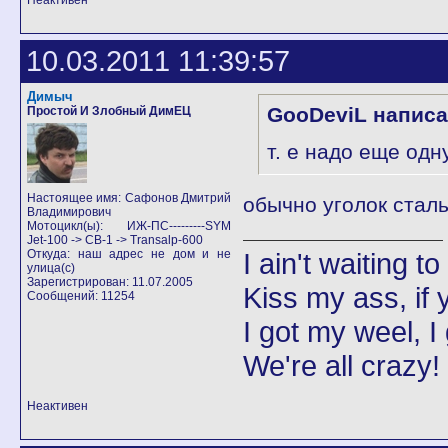
Неактивен
10.03.2011 11:39:57
Димыч
GooDeviL написа
Простой И Злобный ДимЕЦ
т. е надо еще од
Настоящее имя: Сафонов Дмитрий
обычно уголок стал
Владимирович
Мотоцикл(ы): ИЖ-ПС---------SYM
Jet-100 -> CB-1 -> Transalp-600
Откуда: наш адрес не дом и не
I ain't waiting t
улица(с)
Зарегистрирован: 11.07.2005
Kiss my ass, if y
Сообщений: 11254
I got my weel, I
We're all crazy!
Неактивен