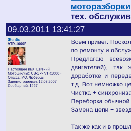
моторазборки
тех. обслужив
09.03.2011 13:41:27
Женёк
Всем привет. Поскол
VTR-1000F
по ремонту и обслу
Предлагаю всевоз
двигателей), так
Настоящее имя: Евгений
Мотоцикл(ы): CB-1 -> VTR1000F
доработке и переде
Откуда: МО, Люберцы
Зарегистрирован: 12.03.2007
т.д. Вот немножко ц
Сообщений: 1567
Чистка + синхрониз
Переборка обычной 
Замена цепи + звез
Так же как и в прош