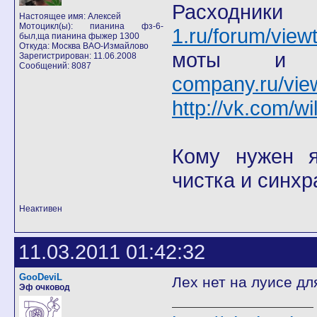
Расход
Настоящее имя: Алексей
Мотоцикл(ы): пианина фз-6-
1.ru/forum/view
был,ща пианина фыжер 1300
Откуда: Москва ВАО-Измайлово
моты
Зарегистрирован: 11.06.2008
Сообщений: 8087
company.ru/vie
http://vk.com/wi
Кому нужен я 
чистка и синхр
Неактивен
11.03.2011 01:42:32
GooDeviL
Лех нет на луисе дл
Эф очковод