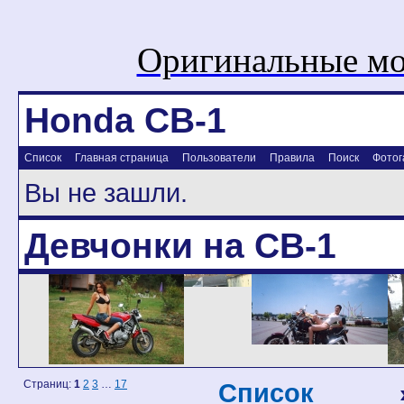
Оригинальные мо
Honda CB-1
Список
Главная страница
Пользователи
Правила
Поиск
Фотог
Вы не зашли.
Девчонки на CB-1
Страниц:
1
2
3
…
17
Список