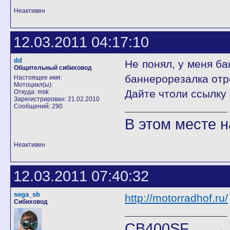
Неактивен
12.03.2011 04:17:10
dd
Не понял, у меня ба
Общительный сибиховод
баннерорезалка отр
Настоящее имя:
Мотоцикл(ы):
Дайте чтоли ссылку
Откуда: msk
Зарегистрирован: 21.02.2010
Сообщений: 290
В этом месте н
Неактивен
12.03.2011 07:40:32
sega_sb
http://motorradhof.ru/
Сибиховод
CB400SF →