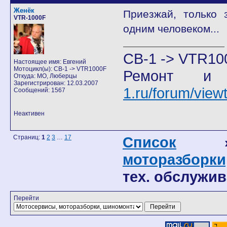
Женёк
Приезжай, только 
VTR-1000F
одним человеком...
CB-1 -> VTR10
Настоящее имя: Евгений
Мотоцикл(ы): CB-1 -> VTR1000F
Ремонт и
Откуда: МО, Люберцы
Зарегистрирован: 12.03.2007
1.ru/forum/vie
Сообщений: 1567
Неактивен
Страниц:
1
2
3
…
17
Список
моторазборки
тех. обслужив
Перейти