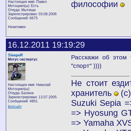
философии
Настоящее имя: Павел
Мотоцикл(ы): Есть
Откуда: Мытищи
Зарегистрирован: 03.08.2006
Сообщений: 6675
Неактивен
16.12.2011 19:19:29
SleepeR
Расскажи об этом 
Мотус-экспертус
"спорт" ))))
Не стоит езди
Настоящее имя: Николай
Мотоцикл(ы):
хранитель
(с)
Откуда: Балаха
Зарегистрирован: 13.07.2005
Suzuki Sepia 
Сообщений: 4801
Вебсайт
=> Hyosung GT
=> Yamaha XVS