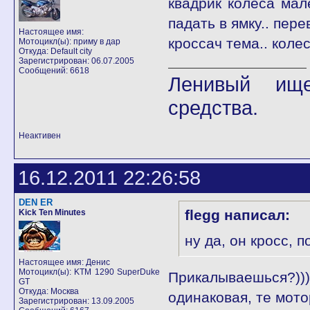
квадрик колеса мал
падать в ямку.. пере
Настоящее имя:
кроссач тема.. коле
Мотоцикл(ы): приму в дар
Откуда: Default city
Зарегистрирован: 06.07.2005
Сообщений: 6618
Ленивый ище
средства.
Неактивен
16.12.2011 22:26:58
DEN ER
flegg написал:
Kick Ten Minutes
ну да, он кросс, п
Настоящее имя: Денис
Мотоцикл(ы): KTM 1290 SuperDuke
Прикалываешься?
GT
Откуда: Москва
одинаковая, те мот
Зарегистрирован: 13.09.2005