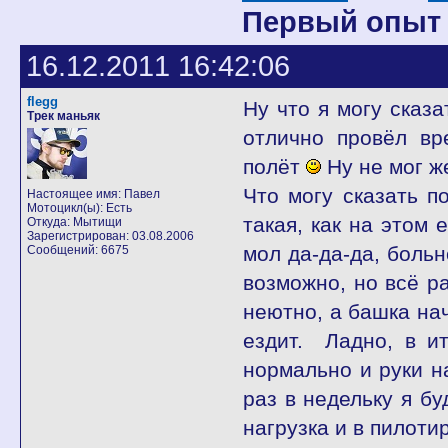
Первый опыт 
16.12.2011 16:42:06
flegg
Ну что я могу сказа
Трек маньяк
отлично провёл вр
полёт
Ну не мог ж
Что могу сказать по
Настоящее имя: Павел
Мотоцикл(ы): Есть
такая, как на этом 
Откуда: Мытищи
Зарегистрирован: 03.08.2006
мол да-да-да, больн
Сообщений: 6675
возможно, но всё ра
неютно, а башка нач
ездит. Ладно, в ит
нормально и руки на
раз в недельку я бу
нагрузка и в пилоти