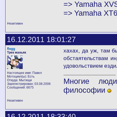
=> Yamaha XVS
=> Yamaha XT6
Неактивен
16.12.2011 18:01:27
flegg
хахах, да уж, там 
Трек маньяк
обстаятельствам и
удовольствием езди
Настоящее имя: Павел
Мотоцикл(ы): Есть
Многие люди
Откуда: Мытищи
Зарегистрирован: 03.08.2006
Сообщений: 6675
философии
Неактивен
16.12.2011 18:33:40