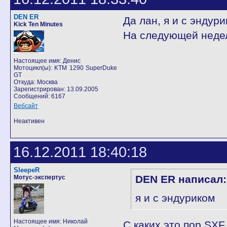
DEN ER
Да лан, я и с эндури
Kick Ten Minutes
На следующей неделе
Настоящее имя: Денис
Мотоцикл(ы): KTM 1290 SuperDuke
GT
Откуда: Москва
Зарегистрирован: 13.09.2005
Сообщений: 6167
Вебсайт
Неактивен
16.12.2011 18:40:18
SleepeR
DEN ER написал:
Мотус-экспертус
я и с эндуриком
Настоящее имя: Николай
С каких это пор SXF