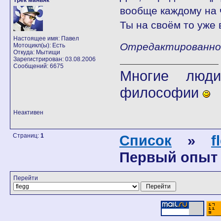
Трек маньяк
вообще каждому на 
Ты на своём то уже 
Настоящее имя: Павел
Отредактированно fl
Мотоцикл(ы): Есть
Откуда: Мытищи
Зарегистрирован: 03.08.2006
Сообщений: 6675
Многие люди
философии
Неактивен
Страниц:
1
Список
»
f
Первый опыт 
Перейти