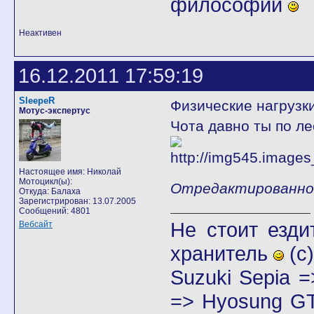
философии
Неактивен
16.12.2011 17:59:19
SleepeR
Физические нагрузк
Мотус-экспертус
Чота давно ты по лес
Настоящее имя: Николай
Мотоцикл(ы):
Отредактированно S
Откуда: Балаха
Зарегистрирован: 13.07.2005
Сообщений: 4801
Не стоит езди
Вебсайт
хранитель
(с)
Suzuki Sepia 
=> Hyosung GT