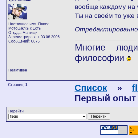
Трек маньяк
вообще каждому на 
Ты на своём то уже 
Настоящее имя: Павел
Отредактированно fl
Мотоцикл(ы): Есть
Откуда: Мытищи
Зарегистрирован: 03.08.2006
Сообщений: 6675
Многие люди
философии
Неактивен
Страниц:
1
Список
»
f
Первый опыт 
Перейти