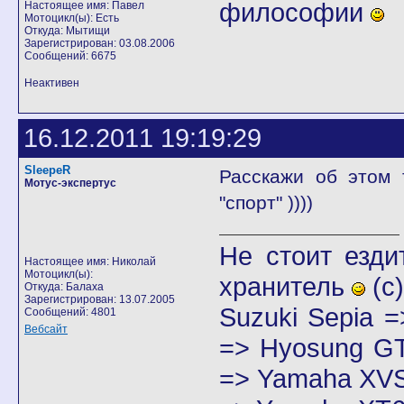
философии
Настоящее имя: Павел
Мотоцикл(ы): Есть
Откуда: Мытищи
Зарегистрирован: 03.08.2006
Сообщений: 6675
Неактивен
16.12.2011 19:19:29
SleepeR
Расскажи об этом 
Мотус-экспертус
"спорт" ))))
Не стоит езди
Настоящее имя: Николай
Мотоцикл(ы):
хранитель
(с)
Откуда: Балаха
Зарегистрирован: 13.07.2005
Suzuki Sepia 
Сообщений: 4801
Вебсайт
=> Hyosung GT
=> Yamaha XVS