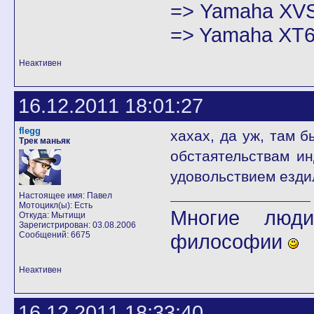
=> Yamaha XVS
=> Yamaha XT6
Неактивен
16.12.2011 18:01:27
flegg
хахах, да уж, там 
Трек маньяк
обстаятельствам и
удовольствием езди
Настоящее имя: Павел
Мотоцикл(ы): Есть
Многие люди
Откуда: Мытищи
Зарегистрирован: 03.08.2006
Сообщений: 6675
философии
Неактивен
16.12.2011 18:33:40