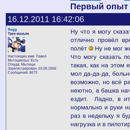
Первый опыт 
16.12.2011 16:42:06
flegg
Ну что я могу сказа
Трек маньяк
отлично провёл вр
полёт
Ну не мог ж
Что могу сказать по
Настоящее имя: Павел
Мотоцикл(ы): Есть
такая, как на этом 
Откуда: Мытищи
Зарегистрирован: 03.08.2006
мол да-да-да, больн
Сообщений: 6675
возможно, но всё ра
неютно, а башка нач
ездит. Ладно, в ит
нормально и руки на
раз в недельку я бу
нагрузка и в пилоти