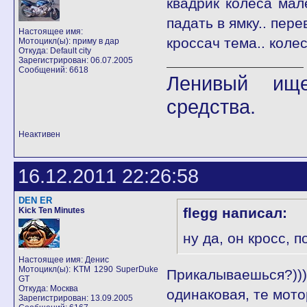
квадрик колеса мал
падать в ямку.. пере
Настоящее имя:
кроссач тема.. коле
Мотоцикл(ы): приму в дар
Откуда: Default city
Зарегистрирован: 06.07.2005
Сообщений: 6618
Ленивый ище
средства.
Неактивен
16.12.2011 22:26:58
DEN ER
flegg написал:
Kick Ten Minutes
ну да, он кросс, п
Настоящее имя: Денис
Мотоцикл(ы): KTM 1290 SuperDuke
Прикалываешься?
GT
Откуда: Москва
одинаковая, те мот
Зарегистрирован: 13.09.2005