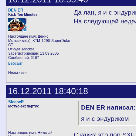
DEN ER
Да лан, я и с эндури
Kick Ten Minutes
На следующей неделе
Настоящее имя: Денис
Мотоцикл(ы): KTM 1290 SuperDuke
GT
Откуда: Москва
Зарегистрирован: 13.09.2005
Сообщений: 6167
Вебсайт
Неактивен
16.12.2011 18:40:18
SleepeR
DEN ER написал:
Мотус-экспертус
я и с эндуриком
Настоящее имя: Николай
С каких это пор SXF