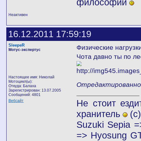
философии
Неактивен
16.12.2011 17:59:19
SleepeR
Физические нагрузк
Мотус-экспертус
Чота давно ты по лес
Настоящее имя: Николай
Мотоцикл(ы):
Отредактированно S
Откуда: Балаха
Зарегистрирован: 13.07.2005
Сообщений: 4801
Не стоит езди
Вебсайт
хранитель
(с)
Suzuki Sepia 
=> Hyosung GT