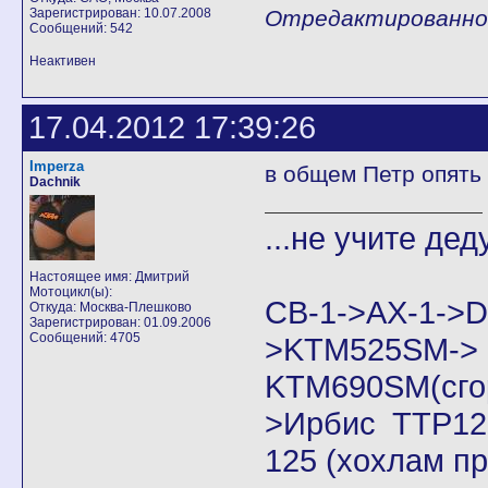
Зарегистрирован: 10.07.2008
Отредактированно P
Сообщений: 542
Неактивен
17.04.2012 17:39:26
Imperza
в общем Петр опять 
Dachnik
...не учите дед
Настоящее имя: Дмитрий
Мотоцикл(ы):
CB-1->AX-1
Откуда: Москва-Плешково
Зарегистрирован: 01.09.2006
Сообщений: 4705
>KTM525SM->
KTM690SM(сго
>Ирбис ТТР125
125 (хохлам п