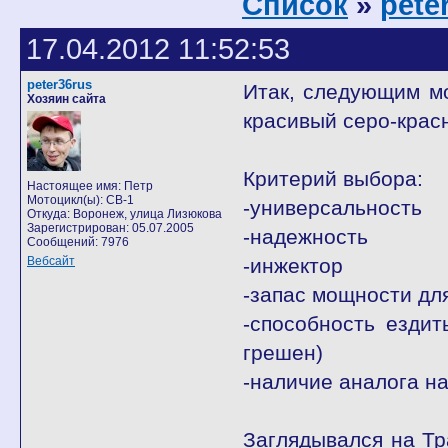
Список
»
pete
17.04.2012 11:52:53
peter36rus
Итак, следующим мо
Хозяин сайта
красивый серо-крас
Критерий выбора:
Настоящее имя: Петр
Мотоцикл(ы): CB-1
-универсальность
Откуда: Воронеж, улица Лизюкова
Зарегистрирован: 05.07.2005
-надежность
Сообщений: 7976
Вебсайт
-инжектор
-запас мощности дл
-способность ездит
грешен)
-наличие аналога н
Заглядывался на Тра