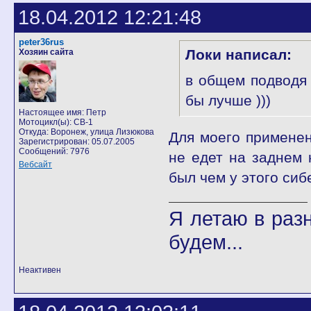
18.04.2012 12:21:48
peter36rus
Локи написал:
Хозяин сайта
в общем подводя 
бы лучше )))
Настоящее имя: Петр
Мотоцикл(ы): CB-1
Откуда: Воронеж, улица Лизюкова
Для моего применен
Зарегистрирован: 05.07.2005
Сообщений: 7976
не едет на заднем
Вебсайт
был чем у этого сиб
Я летаю в разн
будем...
Неактивен