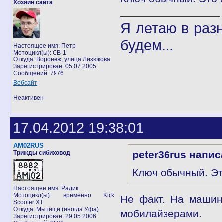
Хозяин сайта
Я летаю в разн
будем...
Настоящее имя: Петр
Мотоцикл(ы): CB-1
Откуда: Воронеж, улица Лизюкова
Зарегистрирован: 05.07.2005
Сообщений: 7976
Вебсайт
Неактивен
17.04.2012 19:38:01
AM02RUS
peter36rus напис
Трижды сибиховод
Ключ обычный. Эт
Настоящее имя: Радик
Мотоцикл(ы): временно Kick
Не факт. На машин
Scooter XT
Откуда: Мытищи (иногда Уфа)
мобилайзерами.
Зарегистрирован: 29.05.2006