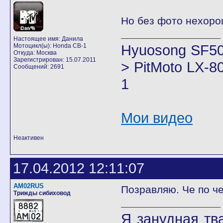
Но без фото нехоро
Настоящее имя: Данила
Hyuosong SF50
Мотоцикл(ы): Honda CB-1
Откуда: Москва
Зарегистрирован: 15.07.2011
> PitMoto LX-8
Сообщений: 2691
1
Мои видео
Неактивен
17.04.2012 12:11:07
AM02RUS
Позравляю. Че по ч
Трижды сибиховод
Я занудная тв