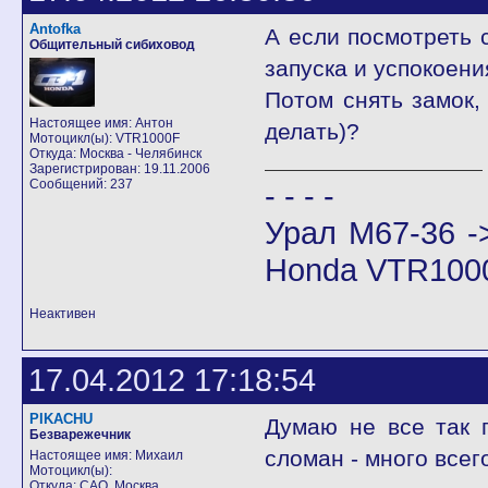
Antofka
А если посмотреть 
Общительный сибиховод
запуска и успокоени
Потом снять замок,
Настоящее имя: Антон
делать)?
Мотоцикл(ы): VTR1000F
Откуда: Москва - Челябинск
Зарегистрирован: 19.11.2006
Сообщений: 237
- - - -
Урал М67-36 -
Honda VTR100
Неактивен
17.04.2012 17:18:54
PIKACHU
Думаю не все так п
Безварежечник
сломан - много всег
Настоящее имя: Михаил
Мотоцикл(ы):
Откуда: САО, Москва