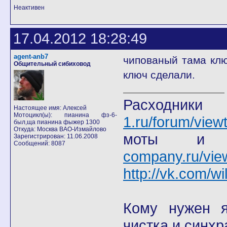
Неактивен
17.04.2012 18:28:49
agent-anb7
чипованый тама клю
Общительный сибиховод
ключ сделали.
Расход
Настоящее имя: Алексей
Мотоцикл(ы): пианина фз-6-
1.ru/forum/view
был,ща пианина фыжер 1300
Откуда: Москва ВАО-Измайлово
моты
Зарегистрирован: 11.06.2008
Сообщений: 8087
company.ru/vie
http://vk.com/wi
Кому нужен я 
чистка и синхр