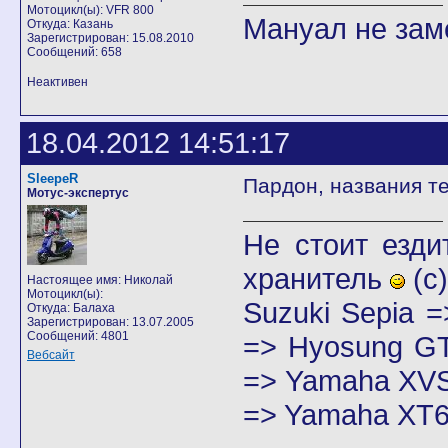
Мотоцикл(ы): VFR 800
Мануал не заме
Откуда: Казань
Зарегистрирован: 15.08.2010
Сообщений: 658
Неактивен
18.04.2012 14:51:17
SleepeR
Пардон, названия те
Мотус-экспертус
Не стоит езди
хранитель
(с)
Настоящее имя: Николай
Мотоцикл(ы):
Suzuki Sepia 
Откуда: Балаха
Зарегистрирован: 13.07.2005
Сообщений: 4801
=> Hyosung GT
Вебсайт
=> Yamaha XVS
=> Yamaha XT6