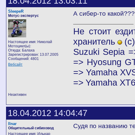
18.04.2012 13:03:11
SleepeR
А сибер-то какой???
Мотус-экспертус
Не стоит езди
хранитель
(с)
Настоящее имя: Николай
Мотоцикл(ы):
Suzuki Sepia 
Откуда: Балаха
Зарегистрирован: 13.07.2005
Сообщений: 4801
=> Hyosung GT
Вебсайт
=> Yamaha XVS
=> Yamaha XT6
Неактивен
18.04.2012 14:04:47
Ilnar
Судя по названию те
Общительный сибиховод
Настоящее имя: Ильнар