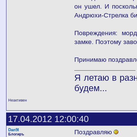
он ушел. И посколь
Андрюхи-Стрелка би
Повреждения: морд
замке. Поэтому заво
Принимаю поздравле
Я летаю в разн
будем...
Неактивен
17.04.2012 12:00:40
Dan9I
Поздравляю
Блогиръ