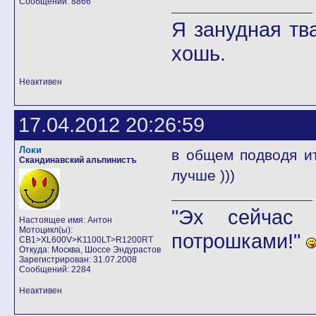
Сообщений: 8866
Я занудная тв
хошь.
Неактивен
17.04.2012 20:26:59
Локи
в общем подводя ит
Скандинавский альпинистъ
лучше )))
"Эх сейчас 
Настоящее имя: Антон
Мотоцикл(ы):
потрошками!"
CB1>XL600V>K1100LT>R1200RT
Откуда: Москва, Шоссе Эндурастов
Зарегистрирован: 31.07.2008
Сообщений: 2284
Неактивен