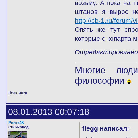
возьму. А пока на 
штанов я вырос не
http://cb-1.ru/forum
Опять же тут спро
которые с копарта м
Отредактированно f
Многие люди
философии
Неактивен
08.01.2013 00:07:18
Parus48
flegg написал:
Сибиховод