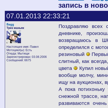
запись в ново
07.01.2013 22:33:21
flegg
Поздравляю всех 
Трек маньяк
дневнике, произо
возвращаюсь в ШК
определился с мото
Настоящее имя: Павел
Мотоцикл(ы): Есть
резиновый
Первый
Откуда: Мытищи
Зарегистрирован: 03.08.2006
слитный, как всегда
Сообщений: 6675
цвета
Купил новый
вообще молчу, мини
ищу на аукционах, в
А пока потихоньку 
снежной трассе, на
развиваются очень