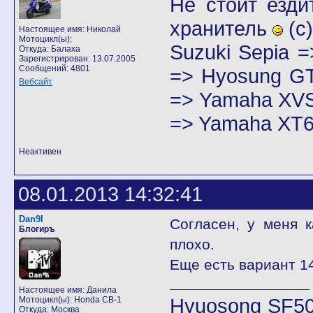
Не стоит езди
хранитель
(с)
Настоящее имя: Николай
Мотоцикл(ы):
Suzuki Sepia 
Откуда: Балаха
Зарегистрирован: 13.07.2005
Сообщений: 4801
=> Hyosung GT
Вебсайт
=> Yamaha XVS
=> Yamaha XT6
Неактивен
08.01.2013 14:32:41
Dan9I
Согласен, у меня к
Блогиръ
плохо.
Еще есть вариант 14
Настоящее имя: Данила
Hyuosong SF50
Мотоцикл(ы): Honda CB-1
Откуда: Москва