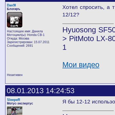
Dan9I
Хотел спросить, а 
Блогиръ
12/12?
Hyuosong SF50
Настоящее имя: Данила
Мотоцикл(ы): Honda CB-1
> PitMoto LX-8
Откуда: Москва
Зарегистрирован: 15.07.2011
1
Сообщений: 2691
Мои видео
Неактивен
08.01.2013 14:24:53
SleepeR
Я бы 12-12 использов
Мотус-экспертус