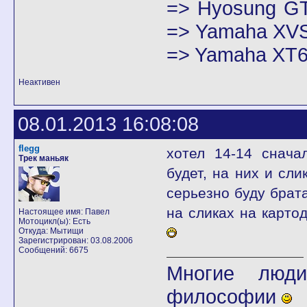
=> Hyosung GT
=> Yamaha XVS
=> Yamaha XT6
Неактивен
08.01.2013 16:08:08
flegg
хотел 14-14 снача
Трек маньяк
будет, на них и сли
серьезно буду брата
на сликах на карто
Настоящее имя: Павел
Мотоцикл(ы): Есть
Откуда: Мытищи
Зарегистрирован: 03.08.2006
Сообщений: 6675
Многие люди
философии