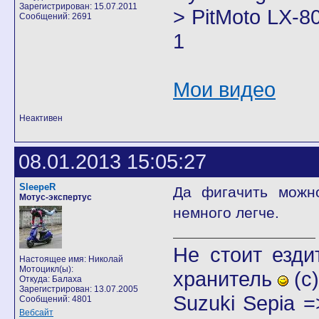
Зарегистрирован: 15.07.2011
> PitMoto LX-8
Сообщений: 2691
1
Мои видео
Неактивен
08.01.2013 15:05:27
SleepeR
Да фигачить можно
Мотус-экспертус
немного легче.
Не стоит езди
Настоящее имя: Николай
Мотоцикл(ы):
хранитель
(с)
Откуда: Балаха
Зарегистрирован: 13.07.2005
Suzuki Sepia 
Сообщений: 4801
Вебсайт