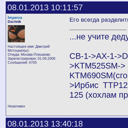
08.01.2013 10:11:57
Imperza
Его всегда раздели
Dachnik
...не учите дед
Настоящее имя: Дмитрий
Мотоцикл(ы):
CB-1->AX-1
Откуда: Москва-Плешково
Зарегистрирован: 01.09.2006
Сообщений: 4705
>KTM525SM->
KTM690SM(сго
>Ирбис ТТР125
125 (хохлам п
Неактивен
08.01.2013 13:40:18