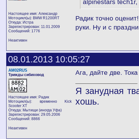
alpinestars tech1
Настоящее имя: Александр
Радик точно оценит!
Мотоцикл(ы): BMW R1200RT
Откуда: Истра
руки. Ну и с праздни
Зарегистрирован: 11.01.2009
Сообщений: 1776
Неактивен
08.01.2013 10:05:27
AM02RUS
Ага, дайте две. Ток
Трижды сибиховод
Я занудная тв
Настоящее имя: Радик
хошь.
Мотоцикл(ы): временно Kick
Scooter XT
Откуда: Мытищи (иногда Уфа)
Зарегистрирован: 29.05.2006
Сообщений: 8866
Неактивен