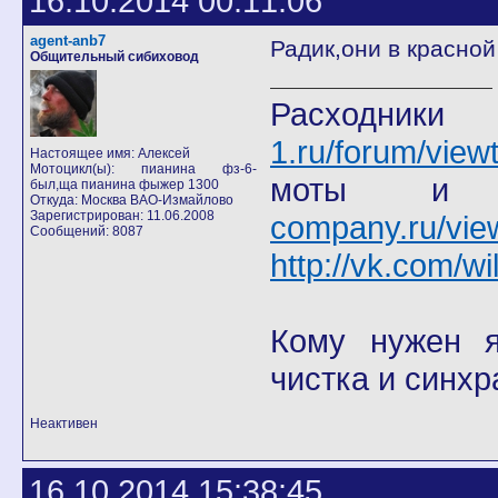
16.10.2014 00:11:06
agent-anb7
Радик,они в красной 
Общительный сибиховод
Расход
1.ru/forum/view
Настоящее имя: Алексей
Мотоцикл(ы): пианина фз-6-
моты
был,ща пианина фыжер 1300
Откуда: Москва ВАО-Измайлово
Зарегистрирован: 11.06.2008
company.ru/vie
Сообщений: 8087
http://vk.com/wi
Кому нужен я 
чистка и синхр
Неактивен
16.10.2014 15:38:45