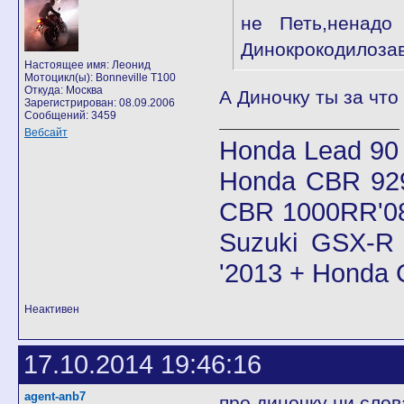
не Петь,ненадо
Динокрокодилоза
Настоящее имя: Леонид
Мотоцикл(ы): Bonneville T100
Откуда: Москва
А Диночку ты за что
Зарегистрирован: 08.09.2006
Сообщений: 3459
Вебсайт
Honda Lead 90
Honda CBR 92
CBR 1000RR'08
Suzuki GSX-R 
'2013 + Honda
Неактивен
17.10.2014 19:46:16
agent-anb7
про диночку ни слов