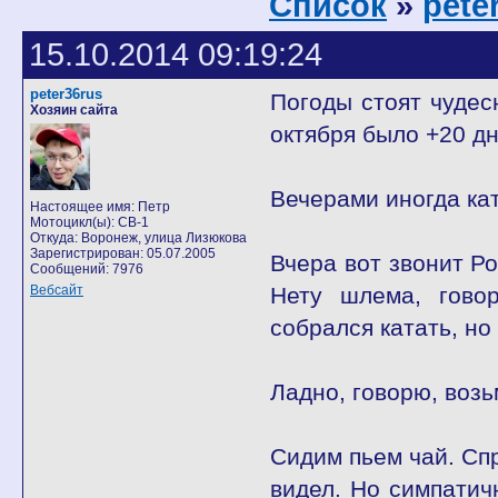
Список
»
pete
15.10.2014 09:19:24
peter36rus
Погоды стоят чудес
Хозяин сайта
октября было +20 д
Вечерами иногда ка
Настоящее имя: Петр
Мотоцикл(ы): CB-1
Откуда: Воронеж, улица Лизюкова
Зарегистрирован: 05.07.2005
Вчера вот звонит Р
Сообщений: 7976
Вебсайт
Нету шлема, говор
собрался катать, но
Ладно, говорю, возь
Сидим пьем чай. Спр
видел. Но симпатич