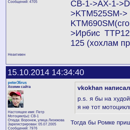
CB-1->AX-1
Сообщений: 4705
>KTM525SM->
KTM690SM(сго
>Ирбис ТТР125
125 (хохлам п
Неактивен
15.10.2014 14:34:40
peter36rus
vkokhan написал
Хозяин сайта
p.s. я бы на худо
я не тот мотоцикл
Настоящее имя: Петр
Мотоцикл(ы): CB-1
Откуда: Воронеж, улица Лизюкова
Тогда бы Ромке при
Зарегистрирован: 05.07.2005
Сообщений: 7976