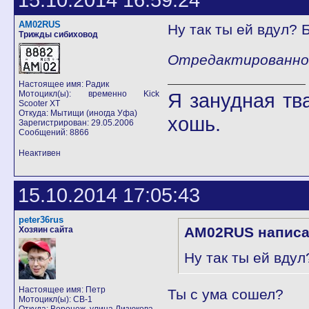
AM02RUS
Ну так ты ей вдул? 
Трижды сибиховод
Отредактированно 
Настоящее имя: Радик
Мотоцикл(ы): временно Kick
Я занудная тв
Scooter XT
Откуда: Мытищи (иногда Уфа)
хошь.
Зарегистрирован: 29.05.2006
Сообщений: 8866
Неактивен
15.10.2014 17:05:43
peter36rus
AM02RUS написа
Хозяин сайта
Ну так ты ей вдул
Настоящее имя: Петр
Ты с ума сошел?
Мотоцикл(ы): CB-1