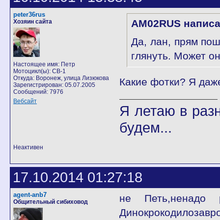
peter36rus
AM02RUS написа
Хозяин сайта
Да, лан, прям по
глянуть. Может о
Настоящее имя: Петр
Мотоцикл(ы): CB-1
Откуда: Воронеж, улица Лизюкова
Какие фотки? Я даже
Зарегистрирован: 05.07.2005
Сообщений: 7976
Вебсайт
Я летаю в разн
будем...
Неактивен
17.10.2014 01:27:18
agent-anb7
не Петь,ненадо 
Общительный сибиховод
Динокрокодилозавр