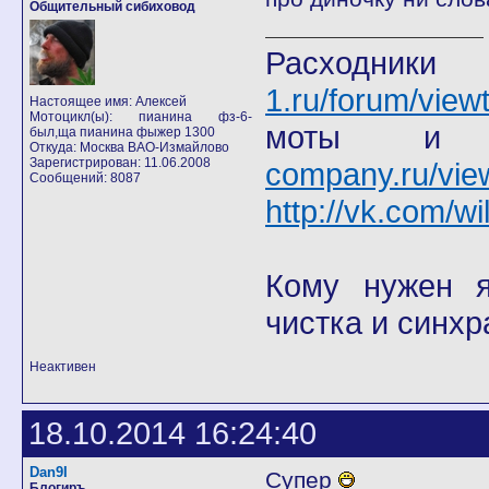
Общительный сибиховод
Расход
1.ru/forum/view
Настоящее имя: Алексей
Мотоцикл(ы): пианина фз-6-
моты
был,ща пианина фыжер 1300
Откуда: Москва ВАО-Измайлово
Зарегистрирован: 11.06.2008
company.ru/vie
Сообщений: 8087
http://vk.com/wi
Кому нужен я 
чистка и синхр
Неактивен
18.10.2014 16:24:40
Dan9I
Супер
Блогиръ