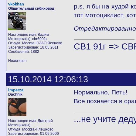
vkokhan
p.s. я бы на худой 
Общительный сибиховод
тот мотоциклист, ко
Отредактированно v
Настоящее имя: Вадим
Мотоцикл(ы): cbr600fa
Откуда: Москва ЮЗАО Ясенево
CB1 91г => CB
Зарегистрирован: 18.05.2011
Сообщений: 1882
Неактивен
15.10.2014 12:06:13
Imperza
Нормально, Петь!
Dachnik
Все познается в ср
...не учите дед
Настоящее имя: Дмитрий
Мотоцикл(ы):
Откуда: Москва-Плешково
Зарегистрирован: 01.09.2006