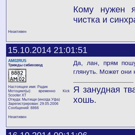
Кому нужен я 
чистка и синхр
Неактивен
15.10.2014 21:01:51
AM02RUS
Да, лан, прям пош
Трижды сибиховод
глянуть. Может они 
Я занудная тв
Настоящее имя: Радик
Мотоцикл(ы): временно Kick
Scooter XT
хошь.
Откуда: Мытищи (иногда Уфа)
Зарегистрирован: 29.05.2006
Сообщений: 8866
Неактивен