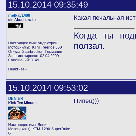
15.10.2014 09:35:49
melkay1488
Какая печальная ист
ein Abstinenzler
Когда ты под
ползал.
Настоящее имя: Андрюхрен
Мотоцикл(ы): KTM Freeride 350
Откуда: Saarbrücken, Германия
Зарегистрирован: 02.04.2009
Сообщений: 3149
Неактивен
15.10.2014 09:53:02
DEN ER
Пипец)))
Kick Ten Minutes
Настоящее имя: Денис
Мотоцикл(ы): KTM 1290 SuperDuke
GT