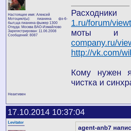
Расход
Настоящее имя: Алексей
Мотоцикл(ы): пианина фз-6-
1.ru/forum/view
был,ща пианина фыжер 1300
Откуда: Москва ВАО-Измайлово
моты
Зарегистрирован: 11.06.2008
Сообщений: 8087
company.ru/vie
http://vk.com/wi
Кому нужен я 
чистка и синхр
Неактивен
17.10.2014 10:37:04
Levitator
agent-anb7 напи
'''''''''''''''''''