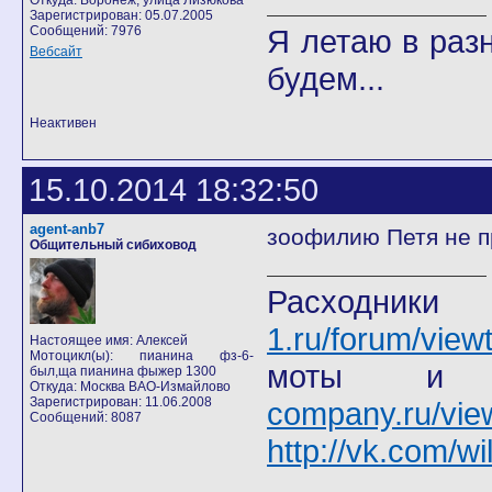
Откуда: Воронеж, улица Лизюкова
Зарегистрирован: 05.07.2005
Сообщений: 7976
Я летаю в разн
Вебсайт
будем...
Неактивен
15.10.2014 18:32:50
agent-anb7
зоофилию Петя не пра
Общительный сибиховод
Расход
1.ru/forum/view
Настоящее имя: Алексей
Мотоцикл(ы): пианина фз-6-
моты
был,ща пианина фыжер 1300
Откуда: Москва ВАО-Измайлово
Зарегистрирован: 11.06.2008
company.ru/vie
Сообщений: 8087
http://vk.com/wi