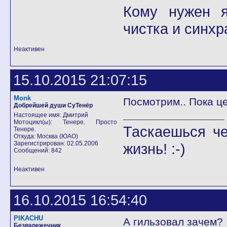
Кому нужен я 
чистка и синхр
Неактивен
15.10.2015 21:07:15
Monk
Посмотрим.. Пока це
Добрейшей души СуТенёр
Настоящее имя: Дмитрий
Мотоцикл(ы): Тенере. Просто
Таскаешься че
Тенере.
Откуда: Москва (ЮАО)
Зарегистрирован: 02.05.2006
жизнь! :-)
Сообщений: 842
Неактивен
16.10.2015 16:54:40
PIKACHU
А гильзовал зачем?
Безварежечник