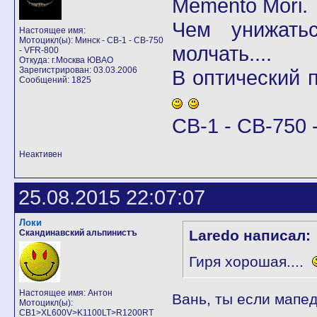
Memento Mori.
Чем унижать
Настоящее имя:
Мотоцикл(ы): Минск - CB-1 - CB-750
молчать....
- VFR-800
Откуда: г.Москва ЮВАО
Зарегистрирован: 03.03.2006
В оптический
Сообщений: 1825
CB-1 - CB-750 -
Неактивен
25.08.2015 22:07:07
Локи
Laredo написал:
Скандинавский альпинистъ
Гиря хорошая....
Настоящее имя: Антон
Вань, ты если мапе
Мотоцикл(ы):
CB1>XL600V>K1100LT>R1200RT