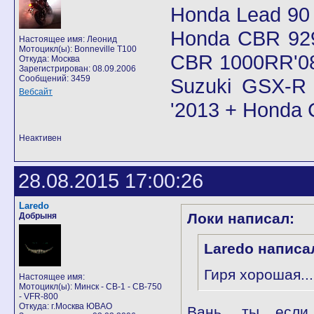
Honda Lead 90
Honda CBR 92
Настоящее имя: Леонид
Мотоцикл(ы): Bonneville T100
CBR 1000RR'08
Откуда: Москва
Зарегистрирован: 08.09.2006
Сообщений: 3459
Suzuki GSX-R 
Вебсайт
'2013 + Honda
Неактивен
28.08.2015 17:00:26
Laredo
Локи написал:
Добрыня
Laredo написа
Гиря хорошая..
Настоящее имя:
Мотоцикл(ы): Минск - CB-1 - CB-750
- VFR-800
Откуда: г.Москва ЮВАО
Вань, ты если