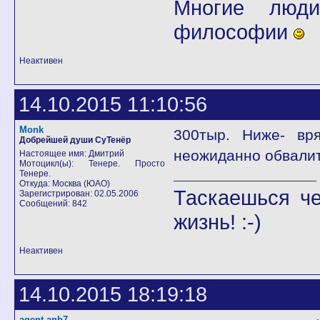
Многие люди
философии
Неактивен
14.10.2015 11:10:56
Monk
300тыр. Ниже- вря
Добрейшей души СуТенёр
неожиданно обвалит
Настоящее имя: Дмитрий
Мотоцикл(ы): Тенере. Просто
Тенере.
Откуда: Москва (ЮАО)
Таскаешься че
Зарегистрирован: 02.05.2006
Сообщений: 842
жизнь! :-)
Неактивен
14.10.2015 18:19:18
agent-anb7