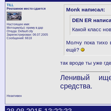
TILL
Monk написал:
Рекламное место сдается
DEN ER написа
Настоящее имя:
Мотоцикл(ы): приму в дар
Какой класс но
Откуда: Default city
Зарегистрирован: 06.07.2005
Сообщений: 6618
Молчу пока тихо 
ещё?
так вроде ты уже где
Ленивый ище
средства.
Неактивен
28.08.2015 13:22:33