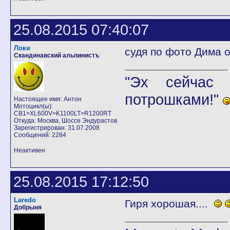
25.08.2015 07:40:07
Локи
судя по фото Дима о
Скандинавский альпинистъ
"Эх сейчас 
потрошками!"
Настоящее имя: Антон
Мотоцикл(ы):
CB1>XL600V>K1100LT>R1200RT
Откуда: Москва, Шоссе Эндурастов
Зарегистрирован: 31.07.2008
Сообщений: 2284
Неактивен
25.08.2015 17:12:50
Laredo
Гиря хорошая....
Добрыня