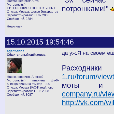
Настоящее имя: Антон
Мотоцикл(ы):
потрошками!"
CB1>XL600V>K1100LT>R1200RT
Откуда: Москва, Шоссе Эндурастов
Зарегистрирован: 31.07.2008
Сообщений: 2284
Неактивен
15.10.2015 19:54:46
agent-anb7
да уж.Я на своём ещ
Общительный сибиховод
Расход
1.ru/forum/view
Настоящее имя: Алексей
Мотоцикл(ы): пианина фз-6-
моты
был,ща пианина фыжер 1300
Откуда: Москва ВАО-Измайлово
Зарегистрирован: 11.06.2008
company.ru/vie
Сообщений: 8087
http://vk.com/wi