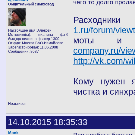
чего то долго прода
Общительный сибиховод
Расход
1.ru/forum/view
Настоящее имя: Алексей
Мотоцикл(ы): пианина фз-6-
моты
был,ща пианина фыжер 1300
Откуда: Москва ВАО-Измайлово
Зарегистрирован: 11.06.2008
company.ru/vie
Сообщений: 8087
http://vk.com/wi
Кому нужен я 
чистка и синхр
Неактивен
14.10.2015 18:35:33
Monk
Все пробега боятся,