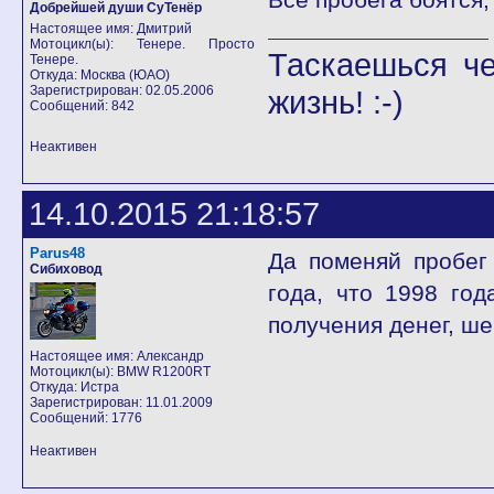
Добрейшей души СуТенёр
Настоящее имя: Дмитрий
Мотоцикл(ы): Тенере. Просто
Таскаешься че
Тенере.
Откуда: Москва (ЮАО)
Зарегистрирован: 02.05.2006
жизнь! :-)
Сообщений: 842
Неактивен
14.10.2015 21:18:57
Parus48
Да поменяй пробег 
Сибиховод
года, что 1998 год
получения денег, ш
Настоящее имя: Александр
Мотоцикл(ы): BMW R1200RT
Откуда: Истра
Зарегистрирован: 11.01.2009
Сообщений: 1776
Неактивен