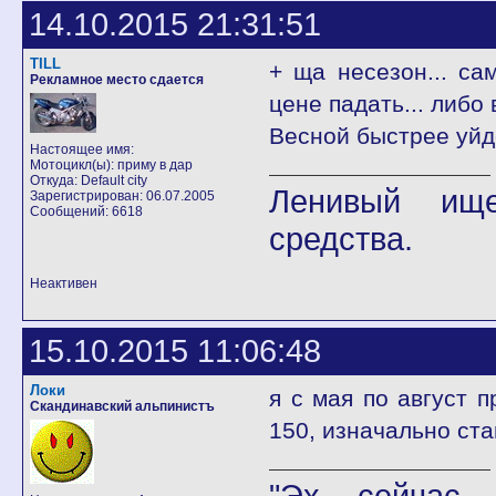
14.10.2015 21:31:51
TILL
+ ща несезон... са
Рекламное место сдается
цене падать... либо
Весной быстрее уйде
Настоящее имя:
Мотоцикл(ы): приму в дар
Откуда: Default city
Ленивый ище
Зарегистрирован: 06.07.2005
Сообщений: 6618
средства.
Неактивен
15.10.2015 11:06:48
Локи
я с мая по август п
Скандинавский альпинистъ
150, изначально ста
"Эх сейчас 