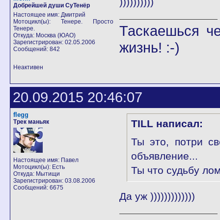
))))))))))
Добрейшей души СуТенёр
Настоящее имя: Дмитрий
Мотоцикл(ы): Тенере. Просто
Таскаешься че
Тенере.
Откуда: Москва (ЮАО)
Зарегистрирован: 02.05.2006
жизнь! :-)
Сообщений: 842
Неактивен
20.09.2015 20:46:07
flegg
TILL написал:
Трек маньяк
Ты это, потри св
объявление...
Настоящее имя: Павел
Мотоцикл(ы): Есть
Ты что судьбу лом
Откуда: Мытищи
Зарегистрирован: 03.08.2006
Сообщений: 6675
Да уж )))))))))))))