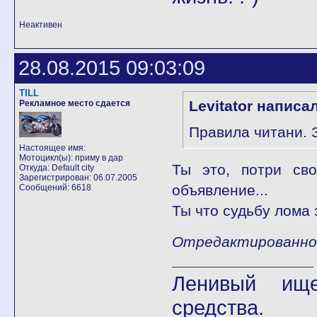
Неактивен
28.08.2015 09:03:09
TILL
Levitator написал
Рекламное место сдается
Правила читани. 
Настоящее имя:
Мотоцикл(ы): приму в дар
Ты это, потри сво
Откуда: Default city
Зарегистрирован: 06.07.2005
объявление...
Сообщений: 6618
Ты что судьбу лома 
Отредактированно T
Ленивый ище
средства.