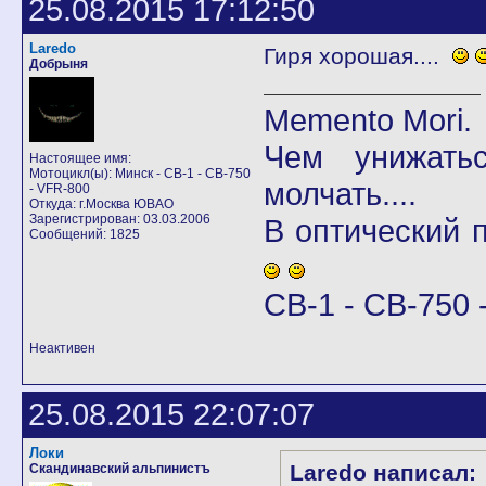
25.08.2015 17:12:50
Laredo
Гиря хорошая....
Добрыня
Memento Mori.
Чем унижать
Настоящее имя:
Мотоцикл(ы): Минск - CB-1 - CB-750
молчать....
- VFR-800
Откуда: г.Москва ЮВАО
Зарегистрирован: 03.03.2006
В оптический
Сообщений: 1825
CB-1 - CB-750 -
Неактивен
25.08.2015 22:07:07
Локи
Laredo написал:
Скандинавский альпинистъ