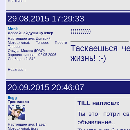
Неактивен
29.08.2015 17:29:33
Monk
))))))))))
Добрейшей души СуТенёр
Настоящее имя: Дмитрий
Мотоцикл(ы): Тенере. Просто
Таскаешься че
Тенере.
Откуда: Москва (ЮАО)
Зарегистрирован: 02.05.2006
жизнь! :-)
Сообщений: 842
Неактивен
20.09.2015 20:46:07
flegg
TILL написал:
Трек маньяк
Ты это, потри св
объявление...
Настоящее имя: Павел
Мотоцикл(ы): Есть