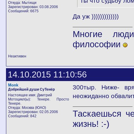
Ты что судьбу лом
Откуда: Мытищи
Зарегистрирован: 03.08.2006
Сообщений: 6675
Да уж )))))))))))))
Многие люди
философии
Неактивен
14.10.2015 11:10:56
Monk
300тыр. Ниже- вря
Добрейшей души СуТенёр
неожиданно обвалит
Настоящее имя: Дмитрий
Мотоцикл(ы): Тенере. Просто
Тенере.
Откуда: Москва (ЮАО)
Таскаешься че
Зарегистрирован: 02.05.2006
Сообщений: 842
жизнь! :-)