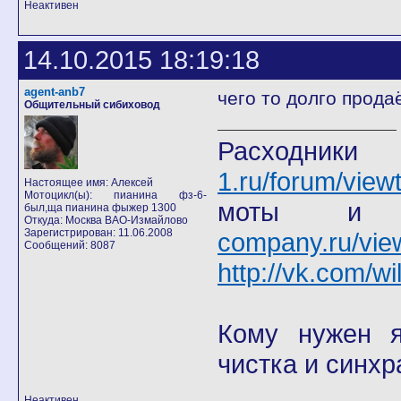
Неактивен
14.10.2015 18:19:18
agent-anb7
чего то долго прода
Общительный сибиховод
Расход
1.ru/forum/view
Настоящее имя: Алексей
Мотоцикл(ы): пианина фз-6-
моты
был,ща пианина фыжер 1300
Откуда: Москва ВАО-Измайлово
Зарегистрирован: 11.06.2008
company.ru/vie
Сообщений: 8087
http://vk.com/wi
Кому нужен я 
чистка и синхр
Неактивен