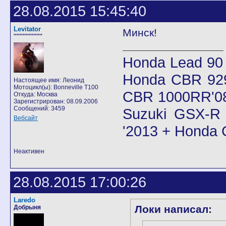
28.08.2015 15:45:40
Levitator
Минск!
'''''''''''''''''''
Honda Lead 90
Honda CBR 92
Настоящее имя: Леонид
Мотоцикл(ы): Bonneville T100
CBR 1000RR'08
Откуда: Москва
Зарегистрирован: 08.09.2006
Сообщений: 3459
Suzuki GSX-R 
Вебсайт
'2013 + Honda
Неактивен
28.08.2015 17:00:26
Laredo
Локи написал:
Добрыня