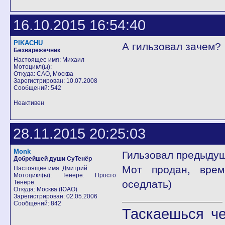
16.10.2015 16:54:40
PIKACHU
А гильзовал зачем?
Безварежечник
Настоящее имя: Михаил
Мотоцикл(ы):
Откуда: САО, Москва
Зарегистрирован: 10.07.2008
Сообщений: 542
Неактивен
28.11.2015 20:25:03
Monk
Гильзовал предыдущ
Добрейшей души СуТенёр
Мот продан, врем
Настоящее имя: Дмитрий
Мотоцикл(ы): Тенере. Просто
оседлать)
Тенере.
Откуда: Москва (ЮАО)
Зарегистрирован: 02.05.2006
Сообщений: 842
Таскаешься че