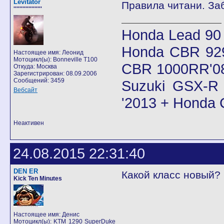
Levitator
Правила читани. За
'''''''''''''''''''
Honda Lead 90
Honda CBR 92
Настоящее имя: Леонид
Мотоцикл(ы): Bonneville T100
CBR 1000RR'08
Откуда: Москва
Зарегистрирован: 08.09.2006
Сообщений: 3459
Suzuki GSX-R 
Вебсайт
'2013 + Honda
Неактивен
24.08.2015 22:31:40
DEN ER
Какой класс новый?
Kick Ten Minutes
Настоящее имя: Денис
Мотоцикл(ы): KTM 1290 SuperDuke