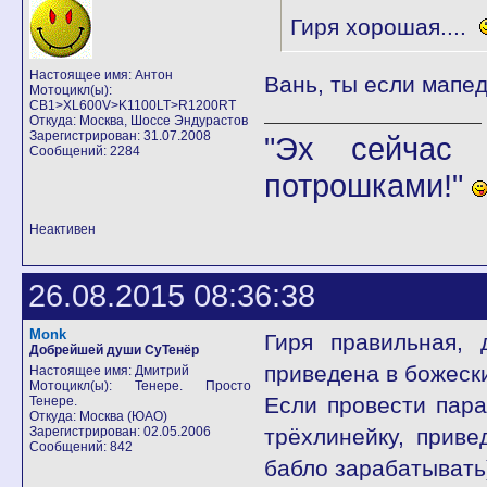
Гиря хорошая....
Настоящее имя: Антон
Вань, ты если мапе
Мотоцикл(ы):
CB1>XL600V>K1100LT>R1200RT
Откуда: Москва, Шоссе Эндурастов
Зарегистрирован: 31.07.2008
"Эх сейчас 
Сообщений: 2284
потрошками!"
Неактивен
26.08.2015 08:36:38
Monk
Гиря правильная, 
Добрейшей души СуТенёр
приведена в божеск
Настоящее имя: Дмитрий
Мотоцикл(ы): Тенере. Просто
Если провести пара
Тенере.
Откуда: Москва (ЮАО)
Зарегистрирован: 02.05.2006
трёхлинейку, приве
Сообщений: 842
бабло зарабатывать)