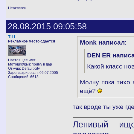
Неактивен
28.08.2015 09:05:58
TILL
Monk написал:
Рекламное место сдается
DEN ER написа
Настоящее имя:
Мотоцикл(ы): приму в дар
Какой класс но
Откуда: Default city
Зарегистрирован: 06.07.2005
Сообщений: 6618
Молчу пока тихо 
ещё?
так вроде ты уже где
Ленивый ище