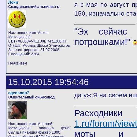
Локи
я с мая по август п
Скандинавский альпинистъ
150, изначально ста
"Эх сейчас 
Настоящее имя: Антон
Мотоцикл(ы):
потрошками!"
CB1>XL600V>K1100LT>R1200RT
Откуда: Москва, Шоссе Эндурастов
Зарегистрирован: 31.07.2008
Сообщений: 2284
Неактивен
15.10.2015 19:54:46
agent-anb7
да уж.Я на своём ещ
Общительный сибиховод
Расход
1.ru/forum/view
Настоящее имя: Алексей
Мотоцикл(ы): пианина фз-6-
моты
был,ща пианина фыжер 1300
Откуда: Москва ВАО-Измайлово