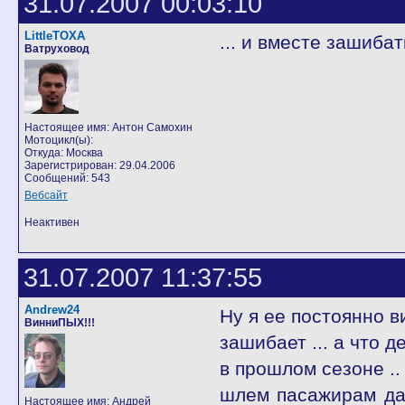
31.07.2007 00:03:10
LittleTOXA
... и вместе зашиба
Ватруховод
Настоящее имя: Антон Самохин
Мотоцикл(ы):
Откуда: Москва
Зарегистрирован: 29.04.2006
Сообщений: 543
Вебсайт
Неактивен
31.07.2007 11:37:55
Andrew24
Ну я ее постоянно ви
ВинниПЫХ!!!
зашибает ... а что де
в прошлом сезоне .. 
шлем пасажирам дае
Настоящее имя: Андрей