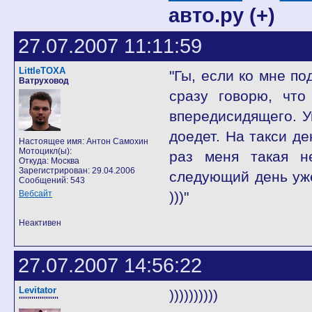
авто.ру (+)
27.07.2007 11:11:59
LittleTOXA
"Гы, если ко мне по
Ватруховод
сразу говорю, что
впередисидящего. Ув
доедет. На такси д
Настоящее имя: Антон Самохин
Мотоцикл(ы):
раз меня такая н
Откуда: Москва
Зарегистрирован: 29.04.2006
следующий день уже
Сообщений: 543
Вебсайт
)))"
Неактивен
27.07.2007 14:56:22
Levitator
))))))))))
'''''''''''''''''''