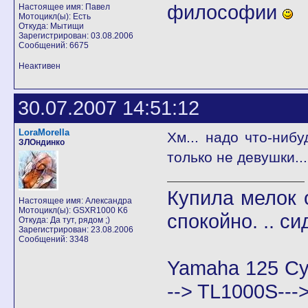
философии
Настоящее имя: Павел
Мотоцикл(ы): Есть
Откуда: Мытищи
Зарегистрирован: 03.08.2006
Сообщений: 6675
Неактивен
30.07.2007 14:51:12
LoraMorella
Хм... надо что-нибу
ЗЛОндинко
только не девушки..
Купила мелок о
Настоящее имя: Александра
Мотоцикл(ы): GSXR1000 K6
спокойно. .. си
Откуда: Да тут, рядом ;)
Зарегистрирован: 23.08.2006
Сообщений: 3348
Yamaha 125 Cy
--> TL1000S--