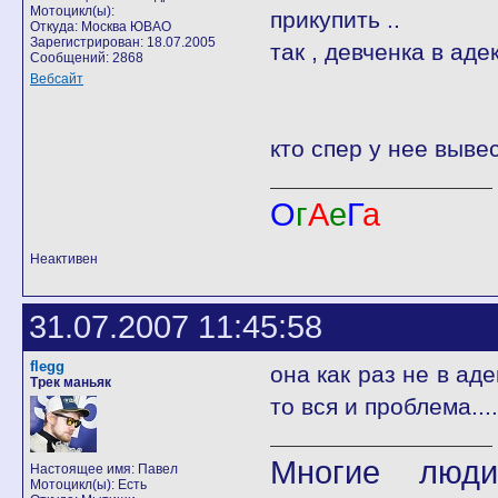
Мотоцикл(ы):
прикупить ..
Откуда: Москва ЮВАО
Зарегистрирован: 18.07.2005
так , девченка в аде
Сообщений: 2868
Вебсайт
кто спер у нее вывес
О
г
А
е
Г
а
Неактивен
31.07.2007 11:45:58
flegg
она как раз не в аде
Трек маньяк
то вся и проблема...
Многие люди
Настоящее имя: Павел
Мотоцикл(ы): Есть