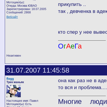
Мотоцикл(ы):
прикупить ..
Откуда: Москва ЮВАО
Зарегистрирован: 18.07.2005
так , девченка в аде
Сообщений: 2868
Вебсайт
кто спер у нее вывес
О
г
А
е
Г
а
Неактивен
31.07.2007 11:45:58
flegg
она как раз не в аде
Трек маньяк
то вся и проблема...
Многие люди
Настоящее имя: Павел
Мотоцикл(ы): Есть