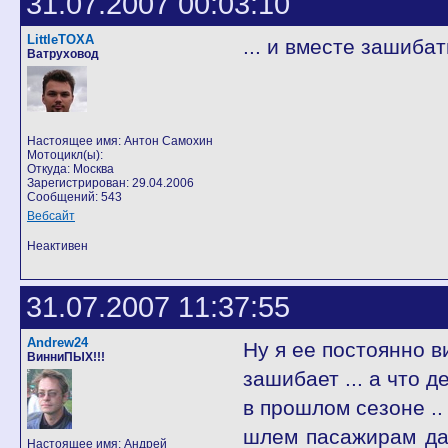
31.07.2007 00:03:10
LittleTOXA
... и вместе зашиба
Ватруховод
Настоящее имя: Антон Самохин
Мотоцикл(ы):
Откуда: Москва
Зарегистрирован: 29.04.2006
Сообщений: 543
Вебсайт
Неактивен
31.07.2007 11:37:55
Andrew24
Ну я ее постоянно ви
ВинниПЫХ!!!
зашибает ... а что де
в прошлом сезоне .. 
шлем пасажирам дае
Настоящее имя: Андрей