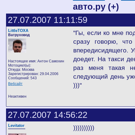
авто.ру (+)
27.07.2007 11:11:59
LittleTOXA
"Гы, если ко мне по
Ватруховод
сразу говорю, что
впередисидящего. Ув
доедет. На такси д
Настоящее имя: Антон Самохин
Мотоцикл(ы):
раз меня такая н
Откуда: Москва
Зарегистрирован: 29.04.2006
следующий день уже
Сообщений: 543
Вебсайт
)))"
Неактивен
27.07.2007 14:56:22
Levitator
))))))))))
'''''''''''''''''''