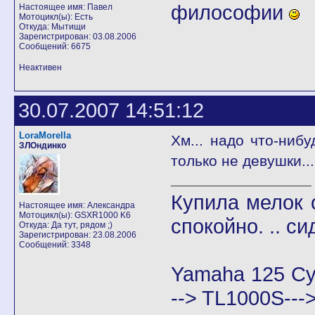
философии
Настоящее имя: Павел
Мотоцикл(ы): Есть
Откуда: Мытищи
Зарегистрирован: 03.08.2006
Сообщений: 6675
Неактивен
30.07.2007 14:51:12
LoraMorella
Хм... надо что-нибу
ЗЛОндинко
только не девушки..
Купила мелок о
Настоящее имя: Александра
Мотоцикл(ы): GSXR1000 K6
спокойно. .. си
Откуда: Да тут, рядом ;)
Зарегистрирован: 23.08.2006
Сообщений: 3348
Yamaha 125 Cy
--> TL1000S--