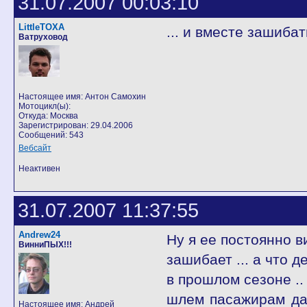
31.07.2007 00:03:10
LittleTOXA
... и вместе зашиба
Ватруховод
Настоящее имя: Антон Самохин
Мотоцикл(ы):
Откуда: Москва
Зарегистрирован: 29.04.2006
Сообщений: 543
Вебсайт
Неактивен
31.07.2007 11:37:55
Andrew24
Ну я ее постоянно ви
ВинниПЫХ!!!
зашибает ... а что де
в прошлом сезоне .. 
шлем пасажирам дае
Настоящее имя: Андрей