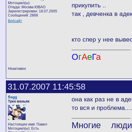
Мотоцикл(ы):
прикупить ..
Откуда: Москва ЮВАО
Зарегистрирован: 18.07.2005
так , девченка в аде
Сообщений: 2868
Вебсайт
кто спер у нее вывес
О
г
А
е
Г
а
Неактивен
31.07.2007 11:45:58
flegg
она как раз не в аде
Трек маньяк
то вся и проблема...
Многие люди
Настоящее имя: Павел
Мотоцикл(ы): Есть