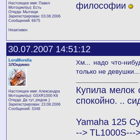
философии
Настоящее имя: Павел
Мотоцикл(ы): Есть
Откуда: Мытищи
Зарегистрирован: 03.08.2006
Сообщений: 6675
Неактивен
30.07.2007 14:51:12
LoraMorella
Хм... надо что-нибу
ЗЛОндинко
только не девушки..
Купила мелок о
Настоящее имя: Александра
Мотоцикл(ы): GSXR1000 K6
спокойно. .. си
Откуда: Да тут, рядом ;)
Зарегистрирован: 23.08.2006
Сообщений: 3348
Yamaha 125 Cy
--> TL1000S--