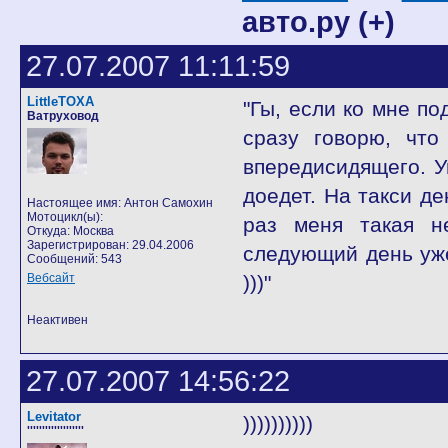
авто.ру (+)
27.07.2007 11:11:59
LittleTOXA
"Гы, если ко мне по
Ватруховод
сразу говорю, что
впередисидящего. Ув
доедет. На такси д
Настоящее имя: Антон Самохин
Мотоцикл(ы):
раз меня такая н
Откуда: Москва
Зарегистрирован: 29.04.2006
следующий день уже
Сообщений: 543
Вебсайт
)))"
Неактивен
27.07.2007 14:56:22
Levitator
))))))))))
'''''''''''''''''''