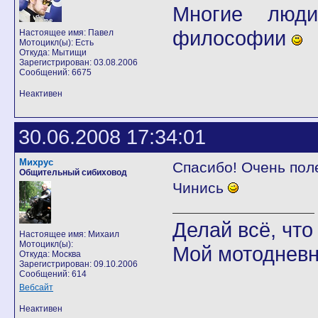
Многие люди
философии
Настоящее имя: Павел
Мотоцикл(ы): Есть
Откуда: Мытищи
Зарегистрирован: 03.08.2006
Сообщений: 6675
Неактивен
30.06.2008 17:34:01
Михрус
Спасибо! Очень пол
Общительный сибиховод
Чинись
Делай всё, что 
Настоящее имя: Михаил
Мотоцикл(ы):
Мой мотодневн
Откуда: Москва
Зарегистрирован: 09.10.2006
Сообщений: 614
Вебсайт
Неактивен