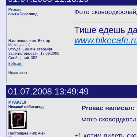
Prosac
Фото сковордкослай
почти Бросовед
Тише едешь да
www.bikecafe.
Настоящее имя: Виктор
Мотоцикл(ы):
Откуда: Санкт-Петербург
Зарегистрирован: 13.09.2006
Сообщений: 352
Вебсайт
Неактивен
01.07.2008 13:49:49
MPAK718
Prosac написал:
Никакой сибиховод
Фото сковордкосл
Настоящее имя: Alex
+1,хотим видеть ск