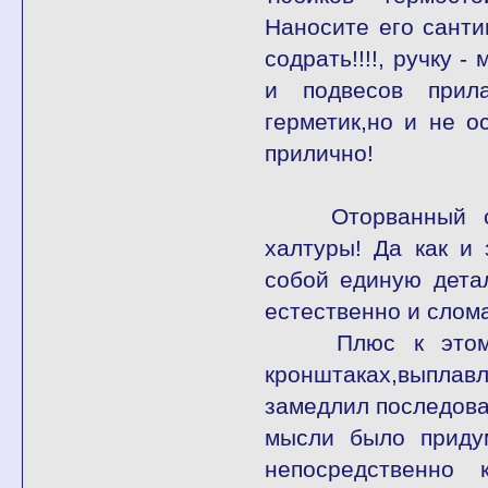
Наносите его сант
содрать!!!!, ручку 
и подвесов прила
герметик,но и не о
прилично!
Оторванный стоп
халтуры! Да как и 
собой единую детал
естественно и слома
Плюс к этому - 
кронштаках,выплав
замедлил последова
мысли было придум
непосредственно 