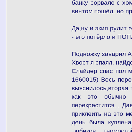
банку сорвало с хом
винтом пошёл, но п
Да,ну и экип рулит 
- его потёрло и ПО
Подножку заварил А
Хвост я спаял, най
Слайдер спас пол мо
1660015) Весь пере
выяснилось,вторая 
как это обычно 
перекрестится... Да
приклеить на это ме
день была куплен
тюбиков термосто