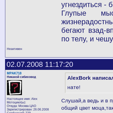
угнездиться - 
Глупые мы
жизнерадостны
бегают взад-в
по телу, и чеш
Неактивен
02.07.2008 11:17:20
MPAK718
AlexBork написа
Никакой сибиховод
нате!
Настоящее имя: Alex
Слушай,а ведь и в п
Мотоцикл(ы):
Откуда: Москва ЦАО
общий цвет моца,так
Зарегистрирован: 26.06.2008