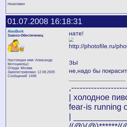
Неактивен
01.07.2008 16:18:31
AlexBork
нате!
Завхоз-Обеспеченец
Настоящее имя: Александр
ЗЫ
Мотоцикл(ы):
Откуда: Москва
не,надо бы покрасит
Зарегистрирован: 12.08.2005
Сообщений: 1496
,-------
| холодное пи
fear-is running o
| _____________|
/(@)(@)******/(