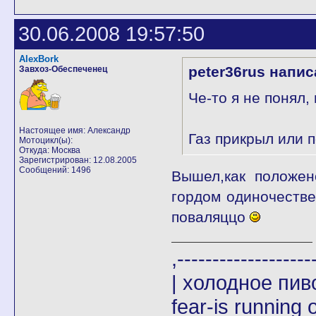
30.06.2008 19:57:50
AlexBork
peter36rus напис
Завхоз-Обеспеченец
Че-то я не понял, 
Настоящее имя: Александр
Газ прикрыл или 
Мотоцикл(ы):
Откуда: Москва
Зарегистрирован: 12.08.2005
Сообщений: 1496
Вышел,как положен
гордом одиночестве
поваляццо
,-------
| холодное пи
fear-is running o