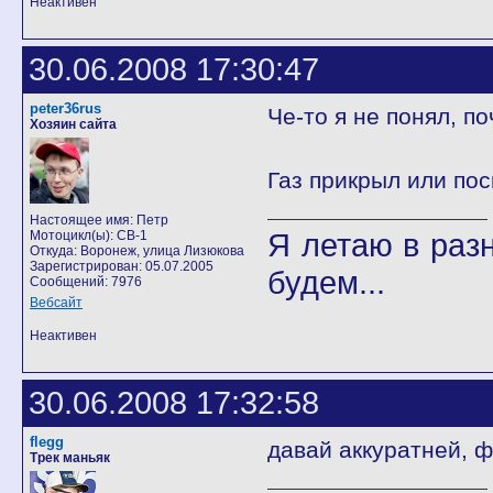
Неактивен
30.06.2008 17:30:47
peter36rus
Че-то я не понял, по
Хозяин сайта
Газ прикрыл или пос
Настоящее имя: Петр
Я летаю в разн
Мотоцикл(ы): CB-1
Откуда: Воронеж, улица Лизюкова
Зарегистрирован: 05.07.2005
будем...
Сообщений: 7976
Вебсайт
Неактивен
30.06.2008 17:32:58
flegg
давай аккуратней, 
Трек маньяк