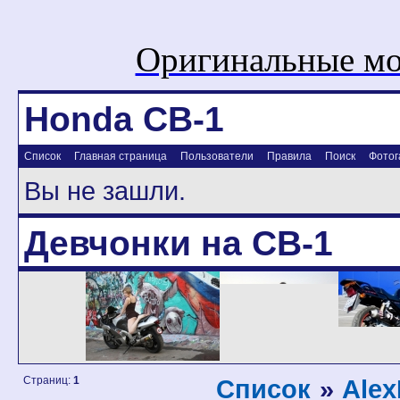
Оригинальные мо
Honda CB-1
Список
Главная страница
Пользователи
Правила
Поиск
Фотог
Вы не зашли.
Девчонки на CB-1
Страниц:
1
Список
»
Alex