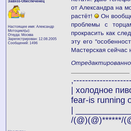
Завхоз-Обеспеченец
от Александра на мо
растёт!
Он вообще
проблемы с торца
Настоящее имя: Александр
Мотоцикл(ы):
прокрасить как след
Откуда: Москва
Зарегистрирован: 12.08.2005
эту его "особеннос
Сообщений: 1496
Мастерская сейчас н
Отредактированно A
,-------
| холодное пи
fear-is running o
| _____________|
/(@)(@)******/(