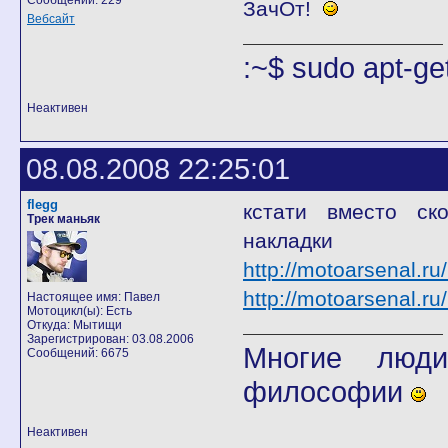
Сообщений: 229
ЗачОт!
Вебсайт
:~$ sudo apt-get
Неактивен
08.08.2008 22:25:01
flegg
кстати вместо ск
Трек маньяк
накладки
http://motoarsenal.r
http://motoarsenal.r
Настоящее имя: Павел
Мотоцикл(ы): Есть
Откуда: Мытищи
Зарегистрирован: 03.08.2006
Многие люди
Сообщений: 6675
философии
Неактивен