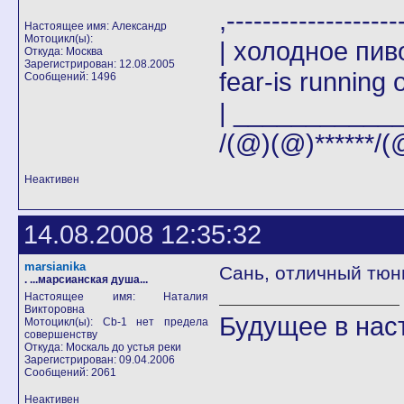
,-------
Настоящее имя: Александр
Мотоцикл(ы):
| холодное пи
Откуда: Москва
Зарегистрирован: 12.08.2005
fear-is running o
Сообщений: 1496
| _____________|
/(@)(@)******/(
Неактивен
14.08.2008 12:35:32
marsianika
Сань, отличный тю
. ...марсианская душа...
Настоящее имя: Наталия
Викторовна
Будущее в на
Мотоцикл(ы): Cb-1 нет предела
совершенству
Откуда: Москаль до устья реки
Зарегистрирован: 09.04.2006
Сообщений: 2061
Неактивен