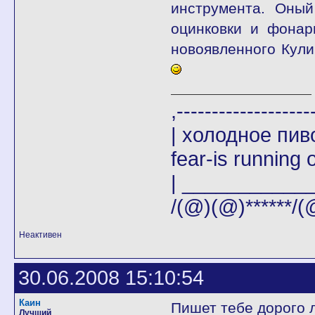
инструмента. Оный
оцинковки и фонар
новоявленного Кул
,-------
| холодное пи
fear-is running o
| _____________|
/(@)(@)******/(
Неактивен
30.06.2008 15:10:54
Каин
Пишет тебе дорого 
Лучший