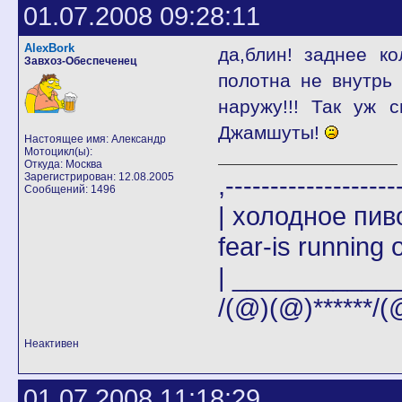
01.07.2008 09:28:11
AlexBork
да,блин! заднее ко
Завхоз-Обеспеченец
полотна не внутрь 
наружу!!! Так уж
Джамшуты!
Настоящее имя: Александр
Мотоцикл(ы):
Откуда: Москва
Зарегистрирован: 12.08.2005
,-------
Сообщений: 1496
| холодное пи
fear-is running o
| _____________|
/(@)(@)******/(
Неактивен
01.07.2008 11:18:29