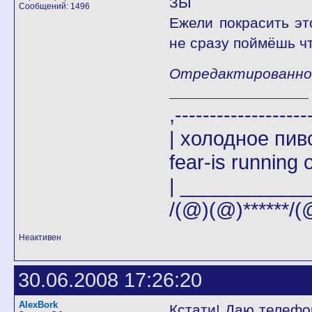
ЗЫ
Сообщений: 1496
Ежели покрасить это
не сразу поймёшь ч
Отредактированно A
,-------
| холодное пи
fear-is running o
| _____________|
/(@)(@)******/(
Неактивен
30.06.2008 17:26:20
AlexBork
Кстати! Даю телефон