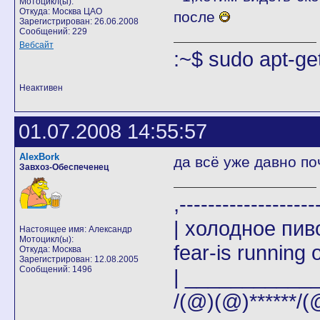
Мотоцикл(ы):
Откуда: Москва ЦАО
после
Зарегистрирован: 26.06.2008
Сообщений: 229
Вебсайт
:~$ sudo apt-get
Неактивен
01.07.2008 14:55:57
AlexBork
да всё уже давно по
Завхоз-Обеспеченец
,-------
| холодное пи
Настоящее имя: Александр
Мотоцикл(ы):
fear-is running o
Откуда: Москва
Зарегистрирован: 12.08.2005
Сообщений: 1496
| _____________|
/(@)(@)******/(