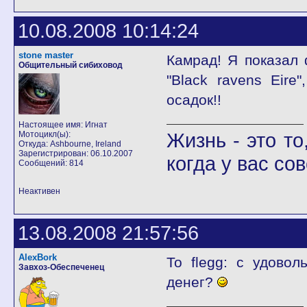
10.08.2008 10:14:24
stone master
Камрад! Я показал
Общительный сибиховод
"Black ravens Eire
осадок!!
Настоящее имя: Игнат
Жизнь - это то
Мотоцикл(ы):
Откуда: Ashbourne, Ireland
Зарегистрирован: 06.10.2007
когда у вас со
Сообщений: 814
Неактивен
13.08.2008 21:57:56
AlexBork
To flegg: с удово
Завхоз-Обеспеченец
денег?