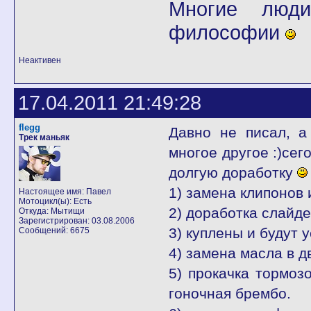
Многие люди
философии
Неактивен
17.04.2011 21:49:28
flegg
Давно не писал, а
Трек маньяк
многое другое :)сег
долгую доработку
1) замена клипонов 
Настоящее имя: Павел
Мотоцикл(ы): Есть
2) доработка слайде
Откуда: Мытищи
Зарегистрирован: 03.08.2006
3) куплены и будут 
Сообщений: 6675
4) замена масла в 
5) прокачка тормоз
гоночная брембо.