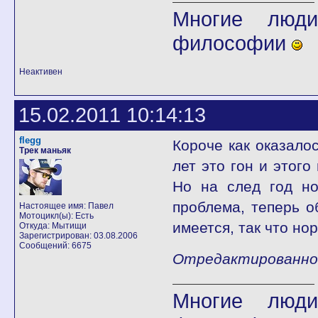
Многие люди
философии
Неактивен
15.02.2011 10:14:13
flegg
Короче как оказалос
Трек маньяк
лет это гон и этого
Но на след год но
проблема, теперь о
Настоящее имя: Павел
Мотоцикл(ы): Есть
имеется, так что но
Откуда: Мытищи
Зарегистрирован: 03.08.2006
Сообщений: 6675
Отредактированно fl
Многие люди