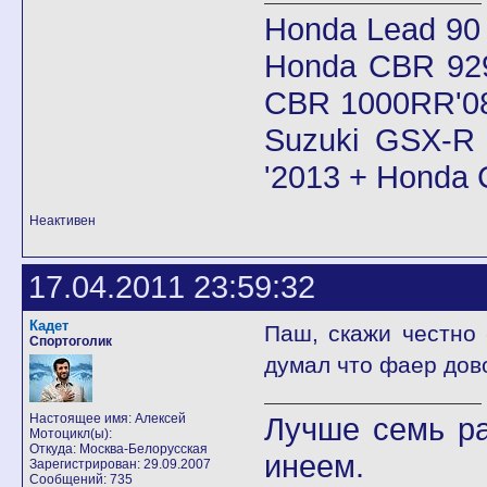
Honda Lead 90
Honda CBR 92
CBR 1000RR'08
Suzuki GSX-R 
'2013 + Honda
Неактивен
17.04.2011 23:59:32
Кадет
Паш, скажи честно 
Спортоголик
думал что фаер дов
Настоящее имя: Алексей
Лучше семь ра
Мотоцикл(ы):
Откуда: Москва-Белорусская
инеем.
Зарегистрирован: 29.09.2007
Сообщений: 735