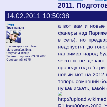
2011. Подгото
14.02.2011 10:50:38
flegg
а вот вам и новые 
Трек маньяк
фанеры над Парижем
в сеть), но предв
недопустят до гоно
Настоящее имя: Павел
Мотоцикл(ы): Есть
например народ буд
Откуда: Мытищи
Зарегистрирован: 03.08.2006
чесоток не делают 
Сообщений: 6675
проведу год в "стри
новый мот на 2012 г
теперь сомнений б
ну как искать, како