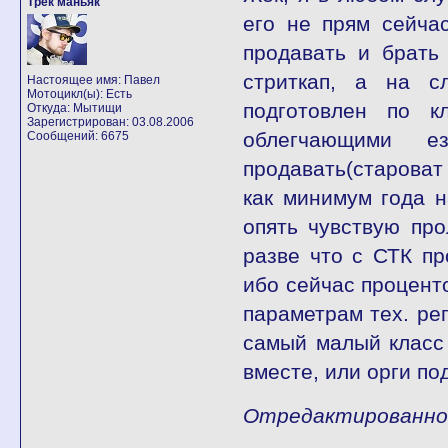
Трек маньяк
его не прям сейча
продавать и брать
стриткап, а на с
Настоящее имя: Павел
Мотоцикл(ы): Есть
подготовлен по к
Откуда: Мытищи
Зарегистрирован: 03.08.2006
облегчающими 
Сообщений: 6675
продавать(староват 
как минимум года н
опять чувствую пр
разве что с СТК пр
ибо сейчас процент
параметрам тех. рег
самый малый класс 
вместе, или орги по
Отредактированно fl