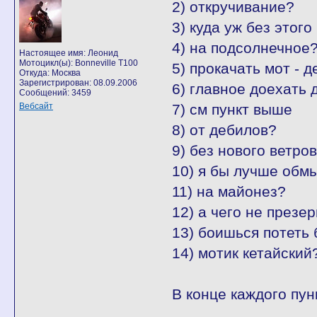
2) откручивание?
3) куда уж без этого
4) на подсолнечное
Настоящее имя: Леонид
Мотоцикл(ы): Bonneville T100
5) прокачать мот - д
Откуда: Москва
Зарегистрирован: 08.09.2006
6) главное доехать 
Сообщений: 3459
Вебсайт
7) см пункт выше
8) от дебилов?
9) без нового ветров
10) я бы лучше обмы
11) на майонез?
12) а чего не презе
13) боишься потеть
14) мотик кетайский
В конце каждого пун