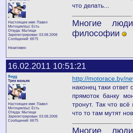
что делать...
Многие люди
Настоящее имя: Павел
Мотоцикл(ы): Есть
философии
Откуда: Мытищи
Зарегистрирован: 03.08.2006
Сообщений: 6675
Неактивен
16.02.2011 10:51:21
flegg
http://motorace.by/n
Трек маньяк
наконец таки ответ
прямоток банку мо
тронут. Так что всё
Настоящее имя: Павел
Мотоцикл(ы): Есть
что то там мутят но
Откуда: Мытищи
Зарегистрирован: 03.08.2006
Сообщений: 6675
Многие люди