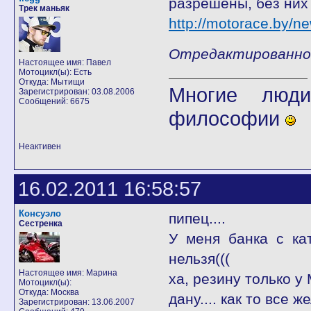
разрешены, без них 
Трек маньяк
http://motorace.by/n
Отредактированно fl
Настоящее имя: Павел
Мотоцикл(ы): Есть
Откуда: Мытищи
Многие люди
Зарегистрирован: 03.08.2006
Сообщений: 6675
философии
Неактивен
16.02.2011 16:58:57
Консуэло
пипец....
Сестренка
У меня банка с ка
нельзя(((
Настоящее имя: Марина
ха, резину только у
Мотоцикл(ы):
Откуда: Москва
дану.... как то все ж
Зарегистрирован: 13.06.2007