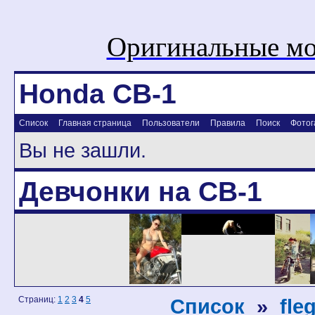
Оригинальные мо
Honda CB-1
Список
Главная страница
Пользователи
Правила
Поиск
Фотог
Вы не зашли.
Девчонки на CB-1
Страниц:
1
2
3
4
5
Список
»
fle