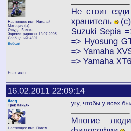
Не стоит езди
хранитель
(с)
Настоящее имя: Николай
Мотоцикл(ы):
Suzuki Sepia 
Откуда: Балаха
Зарегистрирован: 13.07.2005
Сообщений: 4801
=> Hyosung GT
Вебсайт
=> Yamaha XVS
=> Yamaha XT6
Неактивен
16.02.2011 22:09:14
flegg
угу, чтобы у всех б
Трек маньяк
Многие люди
философии
Настоящее имя: Павел