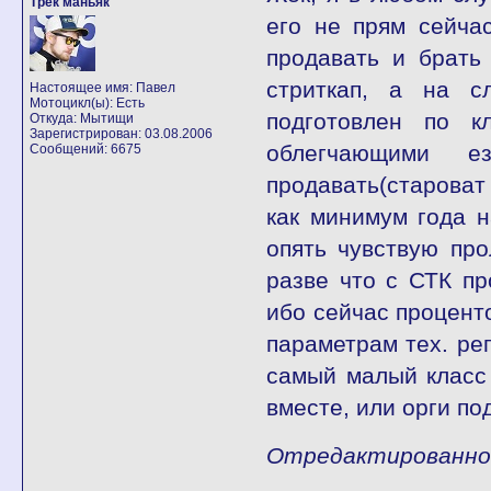
Трек маньяк
его не прям сейча
продавать и брать
стриткап, а на с
Настоящее имя: Павел
Мотоцикл(ы): Есть
подготовлен по к
Откуда: Мытищи
Зарегистрирован: 03.08.2006
облегчающими 
Сообщений: 6675
продавать(староват 
как минимум года н
опять чувствую пр
разве что с СТК пр
ибо сейчас процент
параметрам тех. рег
самый малый класс 
вместе, или орги по
Отредактированно fl