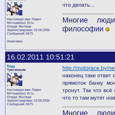
что делать...
Многие люди
Настоящее имя: Павел
Мотоцикл(ы): Есть
философии
Откуда: Мытищи
Зарегистрирован: 03.08.2006
Сообщений: 6675
Неактивен
16.02.2011 10:51:21
flegg
http://motorace.by/n
Трек маньяк
наконец таки ответ
прямоток банку мо
тронут. Так что всё
Настоящее имя: Павел
Мотоцикл(ы): Есть
что то там мутят но
Откуда: Мытищи
Зарегистрирован: 03.08.2006
Сообщений: 6675
Многие люди