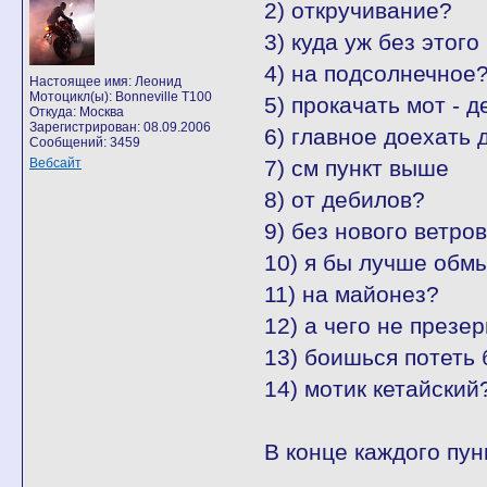
2) откручивание?
3) куда уж без этого
4) на подсолнечное
Настоящее имя: Леонид
Мотоцикл(ы): Bonneville T100
5) прокачать мот - д
Откуда: Москва
Зарегистрирован: 08.09.2006
6) главное доехать 
Сообщений: 3459
Вебсайт
7) см пункт выше
8) от дебилов?
9) без нового ветров
10) я бы лучше обмы
11) на майонез?
12) а чего не презе
13) боишься потеть
14) мотик кетайский
В конце каждого пун