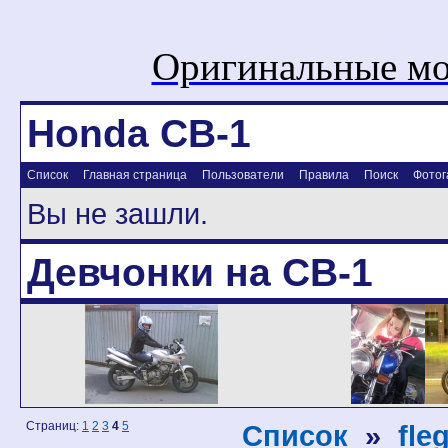
Оригинальные мо
Honda CB-1
Список
Главная страница
Пользователи
Правила
Поиск
Фотог
Вы не зашли.
Девчонки на CB-1
Страниц:
1
2
3
4
5
Список
»
fle