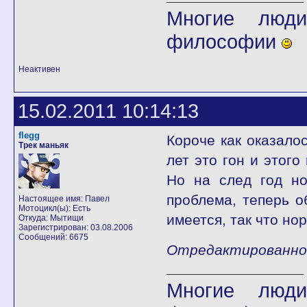
Многие люди
философии
Неактивен
15.02.2011 10:14:13
flegg
Короче как оказалос
Трек маньяк
лет это гон и этого
Но на след год но
проблема, теперь о
Настоящее имя: Павел
Мотоцикл(ы): Есть
имеется, так что но
Откуда: Мытищи
Зарегистрирован: 03.08.2006
Сообщений: 6675
Отредактированно fl
Многие люди