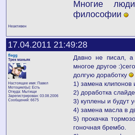
Многие люди
философии
Неактивен
17.04.2011 21:49:28
flegg
Давно не писал, а
Трек маньяк
многое другое :)сег
долгую доработку
1) замена клипонов 
Настоящее имя: Павел
Мотоцикл(ы): Есть
2) доработка слайде
Откуда: Мытищи
Зарегистрирован: 03.08.2006
3) куплены и будут 
Сообщений: 6675
4) замена масла в 
5) прокачка тормоз
гоночная брембо.