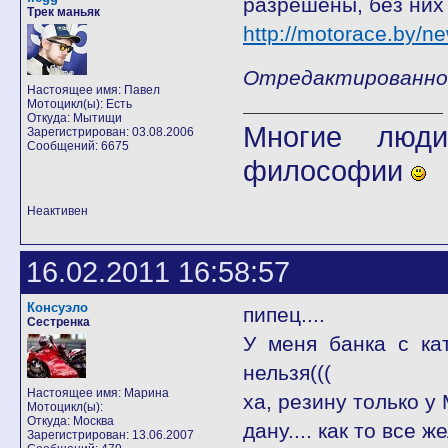
разрешены, без них 
Трек маньяк
http://motorace.by/n
Отредактированно fl
Настоящее имя: Павел
Мотоцикл(ы): Есть
Откуда: Мытищи
Многие люди
Зарегистрирован: 03.08.2006
Сообщений: 6675
философии
Неактивен
16.02.2011 16:58:57
Консуэло
пипец....
Сестренка
У меня банка с ка
нельзя(((
Настоящее имя: Марина
ха, резину только у
Мотоцикл(ы):
Откуда: Москва
дану.... как то все ж
Зарегистрирован: 13.06.2007