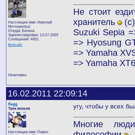
Не стоит езди
хранитель
(с)
Настоящее имя: Николай
Мотоцикл(ы):
Suzuki Sepia 
Откуда: Балаха
Зарегистрирован: 13.07.2005
Сообщений: 4801
=> Hyosung GT
Вебсайт
=> Yamaha XVS
=> Yamaha XT6
Неактивен
16.02.2011 22:09:14
flegg
угу, чтобы у всех б
Трек маньяк
Многие люди
философии
Настоящее имя: Павел