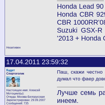
Honda Lead 90
Honda CBR 92
CBR 1000RR'08
Suzuki GSX-R 
'2013 + Honda
Неактивен
17.04.2011 23:59:32
Кадет
Паш, скажи честно 
Спортоголик
думал что фаер дов
Настоящее имя: Алексей
Лучше семь ра
Мотоцикл(ы):
Откуда: Москва-Белорусская
инеем.
Зарегистрирован: 29.09.2007
Сообщений: 735