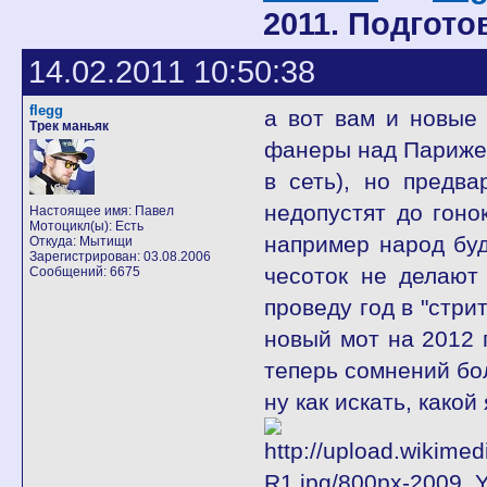
2011. Подгото
14.02.2011 10:50:38
flegg
а вот вам и новые 
Трек маньяк
фанеры над Парижем
в сеть), но предв
недопустят до гоно
Настоящее имя: Павел
Мотоцикл(ы): Есть
например народ буд
Откуда: Мытищи
Зарегистрирован: 03.08.2006
чесоток не делают 
Сообщений: 6675
проведу год в "стри
новый мот на 2012 г
теперь сомнений б
ну как искать, како