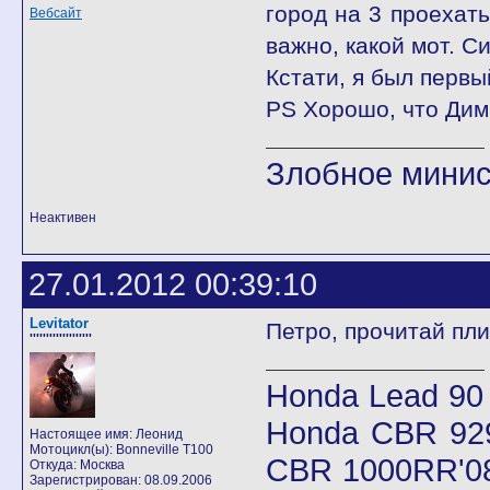
город на 3 проехать
Вебсайт
важно, какой мот. 
Кстати, я был первый
PS Хорошо, что Дим
Злобное минис
Неактивен
27.01.2012 00:39:10
Levitator
Петро, прочитай пли
'''''''''''''''''''
Honda Lead 90
Honda CBR 92
Настоящее имя: Леонид
Мотоцикл(ы): Bonneville T100
CBR 1000RR'08
Откуда: Москва
Зарегистрирован: 08.09.2006