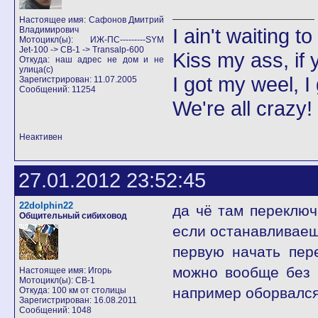
Настоящее имя: Сафонов Дмитрий
I ain't waiting t
Владимирович
Мотоцикл(ы): ИЖ-ПС---------SYM
Jet-100 -> CB-1 -> Transalp-600
Kiss my ass, if y
Откуда: наш адрес не дом и не
улица(с)
I got my weel, I
Зарегистрирован: 11.07.2005
Сообщений: 11254
We're all crazy!
Неактивен
27.01.2012 23:52:45
22dolphin22
да чё там переключ
Общительный сибиховод
если останавливаеш
первую начать пере
можно вообще без 
Настоящее имя: Игорь
Мотоцикл(ы): CB-1
например оборвался
Откуда: 100 км от столицы
Зарегистрирован: 16.08.2011
Сообщений: 1048