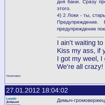
дня бани. Сразу пр
этого.
4) 2 Локи - ты, ста
Предупреждение. 
предупреждение пок
I ain't waiting t
Kiss my ass, if y
I got my weel, I
We're all crazy!
Неактивен
27.01.2012 18:04:02
Laredo
Димыч-громовержец!!
Добрыня