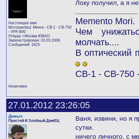
Локу получил, а я не
Memento Mori.
Настоящее имя:
Мотоцикл(ы): Минск - CB-1 - CB-750
Чем унижать
- VFR-800
Откуда: г.Москва ЮВАО
молчать....
Зарегистрирован: 03.03.2006
Сообщений: 1825
В оптический
CB-1 - CB-750 -
Неактивен
27.01.2012 23:26:05
Димыч
Ваня, извини, но я 
Простой И Злобный ДимЕЦ
сутки.
ничего личного. с мен