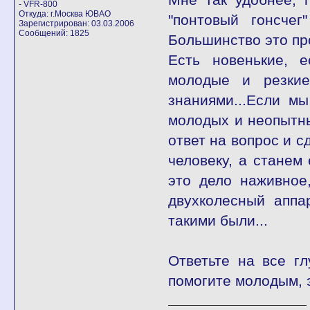
- VFR-800
Откуда: г.Москва ЮВАО
"понтовый гонсчег
Зарегистрирован: 03.03.2006
Сообщений: 1825
Большинство это пр
Есть новенькие, 
молодые и резкие
знаниями...Если м
молодых и неопытны
ответ на вопрос и с
человеку, а станем 
это дело наживное
двухколесный аппар
такими были...
Ответьте на все г
помогите молодым, э