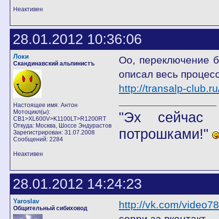
Неактивен
28.01.2012 10:36:06
Локи
Оо, переключение 
Скандинавский альпинистъ
описал весь процес
http://transalp-club
Настоящее имя: Антон
Мотоцикл(ы):
"Эх сейчас 
CB1>XL600V>K1100LT>R1200RT
Откуда: Москва, Шоссе Эндурастов
потрошками!"
Зарегистрирован: 31.07.2008
Сообщений: 2284
Неактивен
28.01.2012 14:24:23
Yaroslav
http://vk.com/video
Общительный сибиховод
сорри за вконтакт