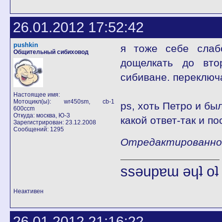
26.01.2012 17:52:42
pushkin
я тоже себе слаб
Общительный сибиховод
дощелкать до вто
сибиване. переключ
Настоящее имя:
Мотоцикл(ы): wr450sm, cb-1
ps, хоть Петро и бы
600ccm
Откуда: москва, Ю-З
какой ответ-так и п
Зарегистрирован: 23.12.2008
Сообщений: 1295
Отредактированно p
ssǝupɐɯ ǝɥʇ o
Неактивен
26.01.2012 21:16:22