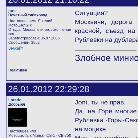
joni
Ситуация?
Почетный сибиховод
Москвичи, дорога 
Настоящее имя: Евгений
Мотоцикл(ы):
красной, съезд на
Откуда: Москва, ети её, закопчёная
вся
Зарегистрирован: 06.07.2005
Рублевки на дублера
Сообщений: 3652
Вебсайт
Злобное минис
Неактивен
26.01.2012 22:29:28
Laredo
Joni, ты не прав.
Добрыня
Да, на Горе многие
Рублевки -Горы-Сек
на моцике.
Настоящее имя:
Мотоцикл(ы): Минск - CB-1 - CB-750
Мне так удобнее, 