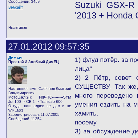
Сообщений: 3459
Suzuki GSX-R 
Вебсайт
'2013 + Honda
Неактивен
27.01.2012 09:57:35
Димыч
1) флуд потёр. за п
Простой И Злобный ДимЕЦ
лица"
2) 2 Пётр, совет 
СУЩЕСТВУ. Так же,
Настоящее имя: Сафонов Дмитрий
Владимирович
много переведено 
Мотоцикл(ы): ИЖ-ПС---------SYM
Jet-100 -> CB-1 -> Transalp-600
умения ездить на м
Откуда: наш адрес не дом и не
улица(с)
хамить.
Зарегистрирован: 11.07.2005
Сообщений: 11254
посему
3) за обсуждение д