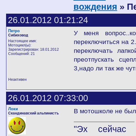
вождения
» П
26.01.2012 01:21:24
Петро
У меня вопрос..
Сибиховод
переключиться на 2
Настоящее имя:
Мотоцикл(ы):
переключать лапко
Зарегистрирован: 18.01.2012
Сообщений: 21
преотпускать сцеп
3,надо ли так же чу
Неактивен
26.01.2012 07:33:00
Локи
В мотошколе не был
Скандинавский альпинистъ
"Эх сейчас 