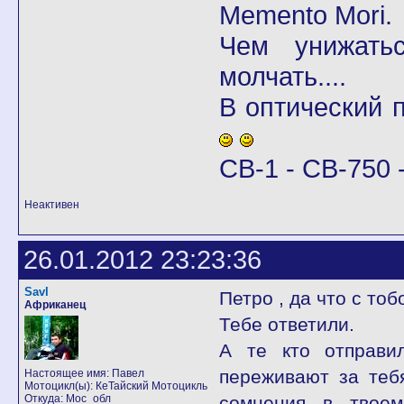
Memento Mori.
Чем унижать
молчать....
В оптический
CB-1 - CB-750 -
Неактивен
26.01.2012 23:23:36
Savl
Петро , да что с тоб
Африканец
Тебе ответили.
А те кто отправи
переживают за тебя
Настоящее имя: Павел
Мотоцикл(ы): КеТайский Мотоцикль
Откуда: Мос_обл
сомнения в твое