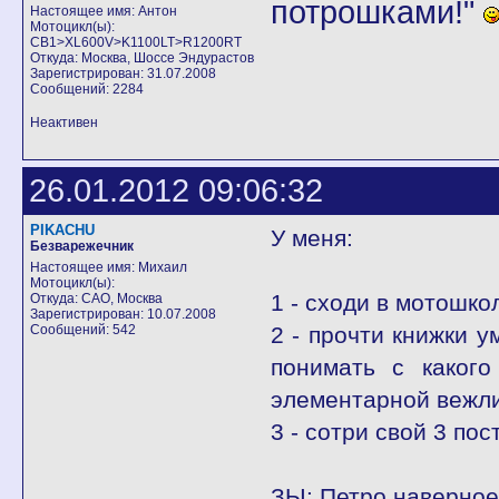
потрошками!"
Настоящее имя: Антон
Мотоцикл(ы):
CB1>XL600V>K1100LT>R1200RT
Откуда: Москва, Шоссе Эндурастов
Зарегистрирован: 31.07.2008
Сообщений: 2284
Неактивен
26.01.2012 09:06:32
PIKACHU
У меня:
Безварежечник
Настоящее имя: Михаил
Мотоцикл(ы):
1 - сходи в мотошко
Откуда: САО, Москва
Зарегистрирован: 10.07.2008
Сообщений: 542
2 - прочти книжки 
понимать с какого
элементарной вежли
3 - сотри свой 3 пос
ЗЫ: Петро наверное