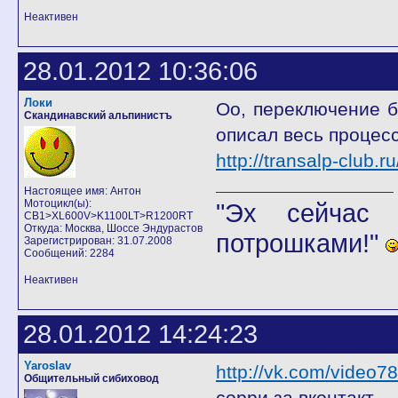
Неактивен
28.01.2012 10:36:06
Локи
Оо, переключение 
Скандинавский альпинистъ
описал весь процес
http://transalp-club
Настоящее имя: Антон
Мотоцикл(ы):
"Эх сейчас 
CB1>XL600V>K1100LT>R1200RT
Откуда: Москва, Шоссе Эндурастов
потрошками!"
Зарегистрирован: 31.07.2008
Сообщений: 2284
Неактивен
28.01.2012 14:24:23
Yaroslav
http://vk.com/video
Общительный сибиховод
сорри за вконтакт