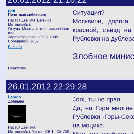
joni
Ситуация?
Почетный сибиховод
Москвичи, дорога 
Настоящее имя: Евгений
Мотоцикл(ы):
красной, съезд на
Откуда: Москва, ети её, закопчёная
вся
Зарегистрирован: 06.07.2005
Рублевки на дублера
Сообщений: 3652
Вебсайт
Злобное минис
Неактивен
26.01.2012 22:29:28
Laredo
Joni, ты не прав.
Добрыня
Да, на Горе многие
Рублевки -Горы-Сек
на моцике.
Настоящее имя:
Мотоцикл(ы): Минск - CB-1 - CB-750
Мне так удобнее, 