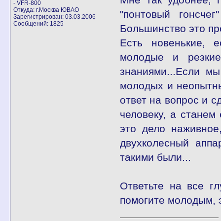
- VFR-800
Откуда: г.Москва ЮВАО
"понтовый гонсчег
Зарегистрирован: 03.03.2006
Сообщений: 1825
Большинство это пр
Есть новенькие, 
молодые и резкие
знаниями...Если м
молодых и неопытны
ответ на вопрос и с
человеку, а станем 
это дело наживное
двухколесный аппар
такими были...
Ответьте на все г
помогите молодым, э