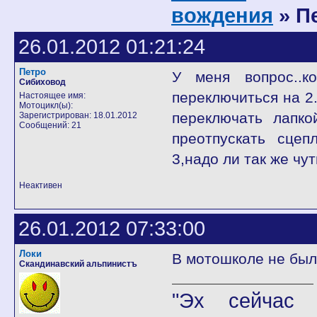
вождения
» П
26.01.2012 01:21:24
Петро
У меня вопрос..
Сибиховод
переключиться на 2
Настоящее имя:
Мотоцикл(ы):
переключать лапко
Зарегистрирован: 18.01.2012
Сообщений: 21
преотпускать сцеп
3,надо ли так же чу
Неактивен
26.01.2012 07:33:00
Локи
В мотошколе не был
Скандинавский альпинистъ
"Эх сейчас 