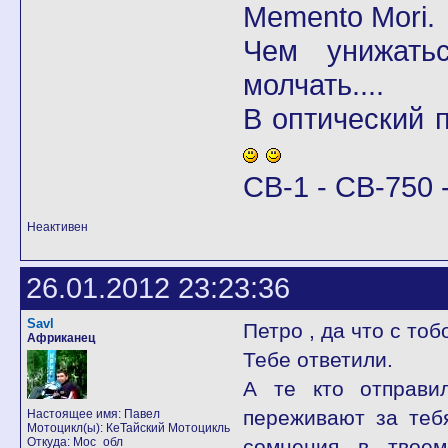
Memento Mori.
Чем унижать
молчать....
В оптический
CB-1 - CB-750 -
Неактивен
26.01.2012 23:23:36
Savl
Петро , да что с тоб
Африканец
Тебе ответили.
А те кто отправи
переживают за тебя
Настоящее имя: Павел
Мотоцикл(ы): КеТайский Мотоцикль
Откуда: Мос_обл
сомнения в твое