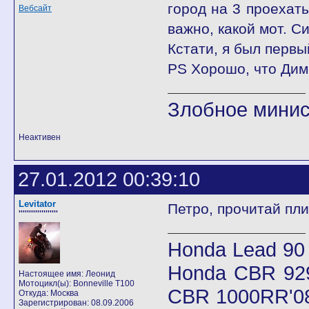
город на 3 проехать
Вебсайт
важно, какой мот. 
Кстати, я был первый
PS Хорошо, что Дим
Злобное минис
Неактивен
27.01.2012 00:39:10
Levitator
Петро, прочитай пли
'''''''''''''''''''
Honda Lead 90
Honda CBR 92
Настоящее имя: Леонид
Мотоцикл(ы): Bonneville T100
CBR 1000RR'08
Откуда: Москва
Зарегистрирован: 08.09.2006