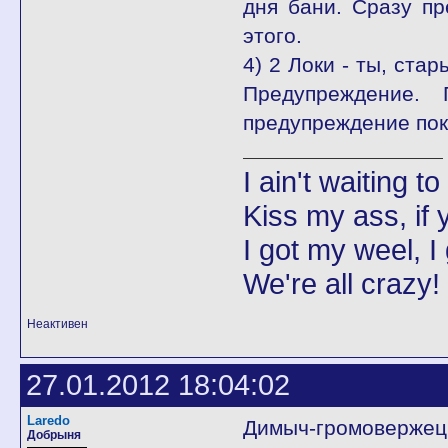
дня бани. Сразу пр
этого.
4) 2 Локи - ты, ста
Предупреждение. 
предупреждение пок
I ain't waiting t
Kiss my ass, if y
I got my weel, I
We're all crazy!
Неактивен
27.01.2012 18:04:02
Laredo
Димыч-громовержец!!
Добрыня