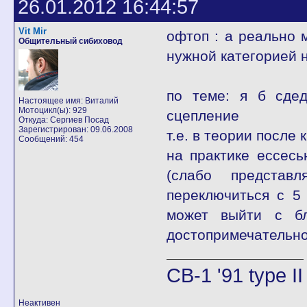
26.01.2012 16:44:57
Vit Mir
офтоп : а реально 
Общительный сибиховод
нужной категорией 
по теме: я б сдед
Настоящее имя: Виталий
Мотоцикл(ы): 929
сцепление
Откуда: Сергиев Посад
Зарегистрирован: 09.06.2008
т.е. в теории после
Сообщений: 454
на практике ессес
(слабо представ
переключиться с 5
может выйти с бл
достопримечательнос
CB-1 '91 type I
Неактивен