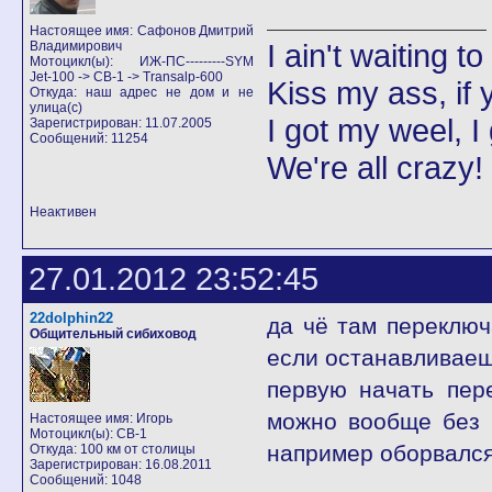
Настоящее имя: Сафонов Дмитрий
I ain't waiting t
Владимирович
Мотоцикл(ы): ИЖ-ПС---------SYM
Jet-100 -> CB-1 -> Transalp-600
Kiss my ass, if y
Откуда: наш адрес не дом и не
улица(с)
I got my weel, I
Зарегистрирован: 11.07.2005
Сообщений: 11254
We're all crazy!
Неактивен
27.01.2012 23:52:45
22dolphin22
да чё там переключ
Общительный сибиховод
если останавливаеш
первую начать пере
можно вообще без 
Настоящее имя: Игорь
Мотоцикл(ы): CB-1
например оборвался
Откуда: 100 км от столицы
Зарегистрирован: 16.08.2011
Сообщений: 1048