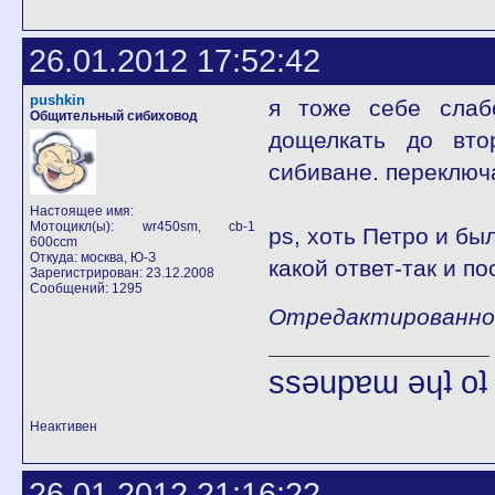
26.01.2012 17:52:42
pushkin
я тоже себе слаб
Общительный сибиховод
дощелкать до вто
сибиване. переключ
Настоящее имя:
Мотоцикл(ы): wr450sm, cb-1
ps, хоть Петро и бы
600ccm
Откуда: москва, Ю-З
какой ответ-так и п
Зарегистрирован: 23.12.2008
Сообщений: 1295
Отредактированно p
ssǝupɐɯ ǝɥʇ o
Неактивен
26.01.2012 21:16:22