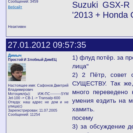
Сообщений: 3459
Suzuki GSX-R 
Вебсайт
'2013 + Honda
Неактивен
27.01.2012 09:57:35
Димыч
1) флуд потёр. за п
Простой И Злобный ДимЕЦ
лица"
2) 2 Пётр, совет 
СУЩЕСТВУ. Так же,
Настоящее имя: Сафонов Дмитрий
Владимирович
много переведено 
Мотоцикл(ы): ИЖ-ПС---------SYM
Jet-100 -> CB-1 -> Transalp-600
умения ездить на м
Откуда: наш адрес не дом и не
улица(с)
хамить.
Зарегистрирован: 11.07.2005
Сообщений: 11254
посему
3) за обсуждение д