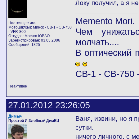
Локу получил, а я не
Memento Mori.
Настоящее имя:
Мотоцикл(ы): Минск - CB-1 - CB-750
Чем унижать
- VFR-800
Откуда: г.Москва ЮВАО
молчать....
Зарегистрирован: 03.03.2006
Сообщений: 1825
В оптический
CB-1 - CB-750 -
Неактивен
27.01.2012 23:26:05
Димыч
Ваня, извини, но я 
Простой И Злобный ДимЕЦ
сутки.
ничего личного. с мен