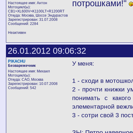
потрошками!"
Настоящее имя: Антон
Мотоцикл(ы):
CB1>XL600V>K1100LT>R1200RT
Откуда: Москва, Шоссе Эндурастов
Зарегистрирован: 31.07.2008
Сообщений: 2284
Неактивен
26.01.2012 09:06:32
PIKACHU
У меня:
Безварежечник
Настоящее имя: Михаил
Мотоцикл(ы):
1 - сходи в мотошко
Откуда: САО, Москва
Зарегистрирован: 10.07.2008
Сообщений: 542
2 - прочти книжки 
понимать с какого
элементарной вежли
3 - сотри свой 3 пос
ЗЫ: Петро наверное