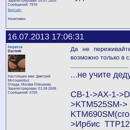
Зарегистрирован: 05.07.2005
Сообщений: 7976
Вебсайт
Неактивен
16.07.2013 17:06:31
Imperza
Да не переживайт
Dachnik
возможно только в
...не учите дед
Настоящее имя: Дмитрий
Мотоцикл(ы):
Откуда: Москва-Плешково
Зарегистрирован: 01.09.2006
CB-1->AX-1
Сообщений: 4705
>KTM525SM->
KTM690SM(сго
>Ирбис ТТР125