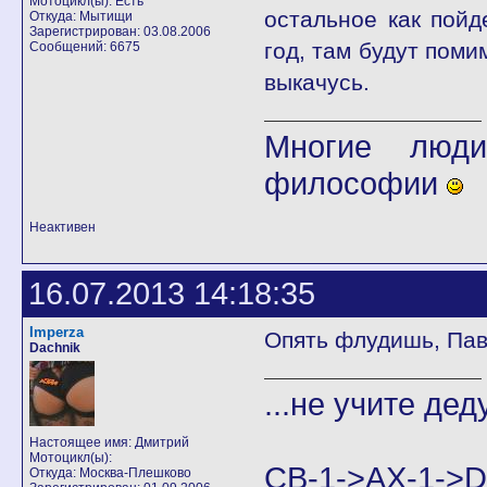
Мотоцикл(ы): Есть
остальное как пойд
Откуда: Мытищи
Зарегистрирован: 03.08.2006
год, там будут поми
Сообщений: 6675
выкачусь.
Многие люди
философии
Неактивен
16.07.2013 14:18:35
Imperza
Опять флудишь, Па
Dachnik
...не учите дед
Настоящее имя: Дмитрий
Мотоцикл(ы):
CB-1->AX-1
Откуда: Москва-Плешково