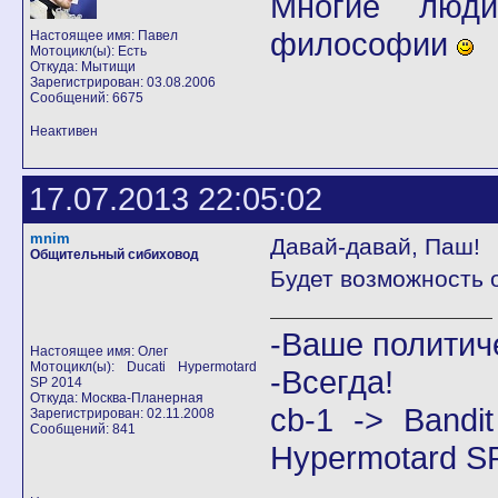
Многие люди
философии
Настоящее имя: Павел
Мотоцикл(ы): Есть
Откуда: Мытищи
Зарегистрирован: 03.08.2006
Сообщений: 6675
Неактивен
17.07.2013 22:05:02
mnim
Давай-давай, Паш!
Общительный сибиховод
Будет возможность 
-Ваше политич
Настоящее имя: Олег
Мотоцикл(ы): Ducati Hypermotard
-Всегда!
SP 2014
Откуда: Москва-Планерная
cb-1 -> Band
Зарегистрирован: 02.11.2008
Сообщений: 841
Hypermotard S