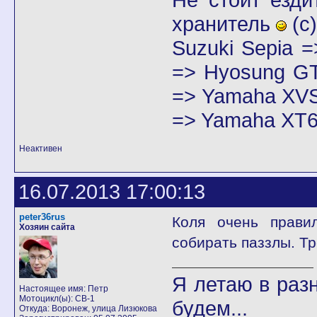
хранитель
(с)
Suzuki Sepia 
=> Hyosung GT
=> Yamaha XVS
=> Yamaha XT6
Неактивен
16.07.2013 17:00:13
peter36rus
Коля очень прави
Хозяин сайта
собирать паззлы. Т
Я летаю в разн
Настоящее имя: Петр
Мотоцикл(ы): CB-1
будем...
Откуда: Воронеж, улица Лизюкова