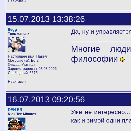
Неактивен
15.07.2013 13:38:26
flegg
Да, ну и управляетс
Трек маньяк
Многие люди
философии
Настоящее имя: Павел
Мотоцикл(ы): Есть
Откуда: Мытищи
Зарегистрирован: 03.08.2006
Сообщений: 6675
Неактивен
16.07.2013 09:20:56
DEN ER
Уже не интересно...
Kick Ten Minutes
как и зимой одни пл