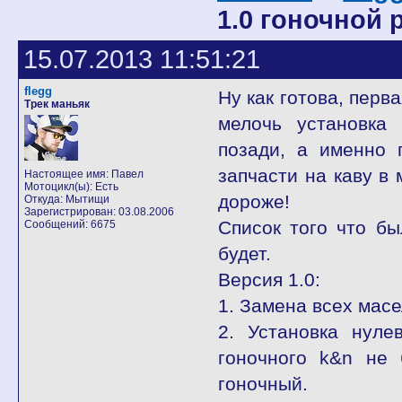
1.0 гоночной р
15.07.2013 11:51:21
flegg
Ну как готова, перв
Трек маньяк
мелочь установка 
позади, а именно 
запчасти на каву в 
Настоящее имя: Павел
Мотоцикл(ы): Есть
дороже!
Откуда: Мытищи
Зарегистрирован: 03.08.2006
Список того что б
Сообщений: 6675
будет.
Версия 1.0:
1. Замена всех масе
2. Установка нуле
гоночного k&n не 
гоночный.