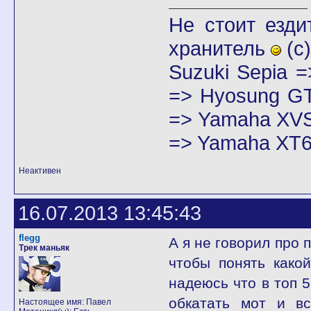
Не стоит езди
хранитель
(с)
Suzuki Sepia 
=> Hyosung GT
=> Yamaha XVS
=> Yamaha XT6
Неактивен
16.07.2013 13:45:43
flegg
А я не говорил про 
Трек маньяк
чтобы понять како
надеюсь что в топ 5
обкатать мот и вс
Настоящее имя: Павел