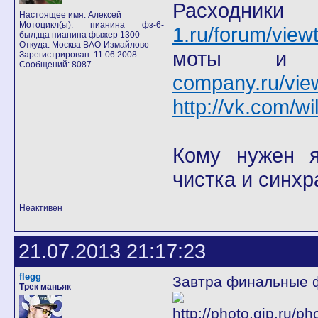
Расход
Настоящее имя: Алексей
Мотоцикл(ы): пианина фз-6-
1.ru/forum/view
был,ща пианина фыжер 1300
Откуда: Москва ВАО-Измайлово
моты
Зарегистрирован: 11.06.2008
Сообщений: 8087
company.ru/vie
http://vk.com/wi
Кому нужен я 
чистка и синхр
Неактивен
21.07.2013 21:17:23
flegg
Завтра финальные ф
Трек маньяк