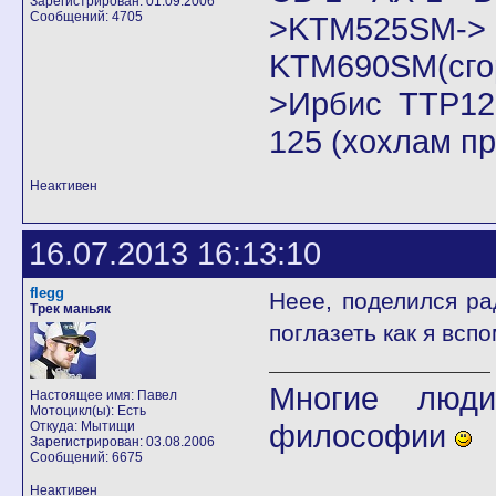
Зарегистрирован: 01.09.2006
Сообщений: 4705
>KTM525SM->
KTM690SM(сго
>Ирбис ТТР125
125 (хохлам п
Неактивен
16.07.2013 16:13:10
flegg
Неее, поделился р
Трек маньяк
поглазеть как я всп
Многие люди
Настоящее имя: Павел
Мотоцикл(ы): Есть
философии
Откуда: Мытищи
Зарегистрирован: 03.08.2006
Сообщений: 6675
Неактивен