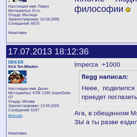
философии
Настоящее имя: Павел
Мотоцикл(ы): Есть
Откуда: Мытищи
Зарегистрирован: 03.08.2006
Сообщений: 6675
Неактивен
17.07.2013 18:12:36
DEN ER
Imperza +1000
Kick Ten Minutes
flegg написал:
Неее, поделилс
Настоящее имя: Денис
Мотоцикл(ы): KTM 1290 SuperDuke
приедет поглазеть
GT
Откуда: Москва
Зарегистрирован: 13.09.2005
Сообщений: 6167
Ага, в обещанном Мя
Вебсайт
ЗЫ а ты разве ездил
Неактивен