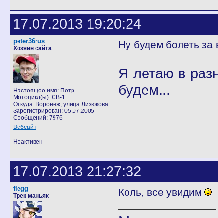
17.07.2013 19:20:24
peter36rus
Ну будем болеть за 
Хозяин сайта
Я летаю в разн
будем...
Настоящее имя: Петр
Мотоцикл(ы): CB-1
Откуда: Воронеж, улица Лизюкова
Зарегистрирован: 05.07.2005
Сообщений: 7976
Вебсайт
Неактивен
17.07.2013 21:27:32
flegg
Коль, все увидим
Трек маньяк