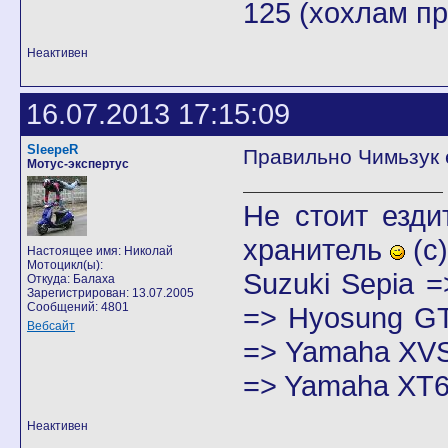
125 (хохлам п
Неактивен
16.07.2013 17:15:09
SleepeR
Правильно Чимьзук 
Мотус-экспертус
Не стоит езди
хранитель
(с)
Настоящее имя: Николай
Мотоцикл(ы):
Suzuki Sepia 
Откуда: Балаха
Зарегистрирован: 13.07.2005
Сообщений: 4801
=> Hyosung GT
Вебсайт
=> Yamaha XVS
=> Yamaha XT6
Неактивен