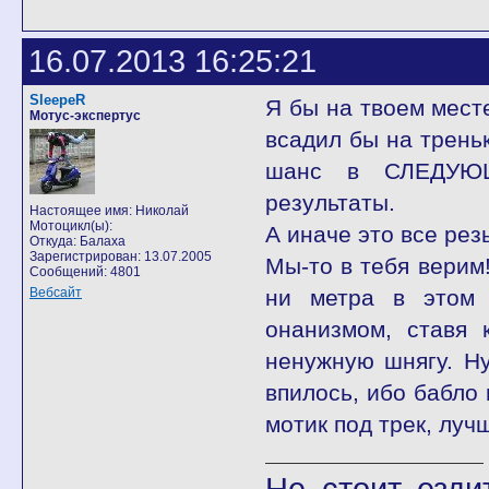
16.07.2013 16:25:21
SleepeR
Я бы на твоем месте
Мотус-экспертус
всадил бы на треньк
шанс в СЛЕДУЮЩЕ
результаты.
Настоящее имя: Николай
Мотоцикл(ы):
А иначе это все резь
Откуда: Балаха
Зарегистрирован: 13.07.2005
Мы-то в тебя верим
Сообщений: 4801
Вебсайт
ни метра в этом 
онанизмом, ставя 
ненужную шнягу. Ну
впилось, ибо бабло 
мотик под трек, луч
Не стоит езди