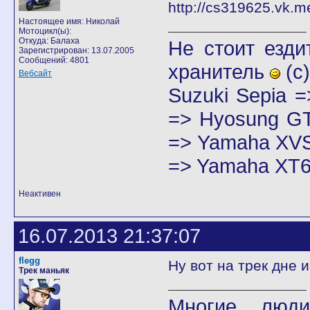
Настоящее имя: Николай
Мотоцикл(ы):
Откуда: Балаха
Не стоит езди
Зарегистрирован: 13.07.2005
Сообщений: 4801
хранитель
(с)
Вебсайт
Suzuki Sepia 
=> Hyosung GT
=> Yamaha XVS
=> Yamaha XT6
Неактивен
16.07.2013 21:37:07
flegg
Ну вот на трек дне 
Трек маньяк
Многие люди