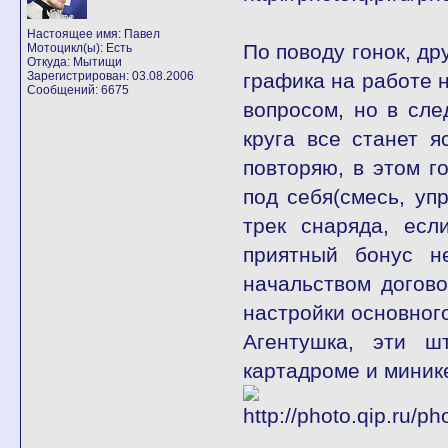
Настоящее имя: Павел
По поводу гонок, др
Мотоцикл(ы): Есть
Откуда: Мытищи
Зарегистрирован: 03.08.2006
графика на работе н
Сообщений: 6675
вопросом, но в сле
круга все станет 
повторяю, в этом г
под себя(смесь, уп
трек снаряда, есл
приятный бонус н
начальством догово
настройки основног
Агентушка, эти ш
картадроме и мини