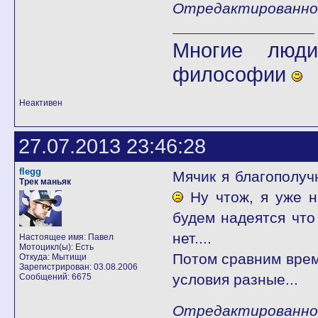
Отредактированно f
Многие люди
философии
Неактивен
27.07.2013 23:46:28
flegg
Мячик я благополучн
Трек маньяк
Ну чтож, я уже н
будем надеятся что
нет....
Настоящее имя: Павел
Мотоцикл(ы): Есть
Потом сравним вре
Откуда: Мытищи
Зарегистрирован: 03.08.2006
условия разные...
Сообщений: 6675
Отредактированно f