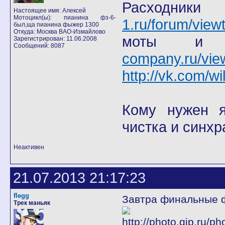
Расход
Настоящее имя: Алексей
Мотоцикл(ы): пианина фз-6-
1.ru/forum/view
был,ща пианина фыжер 1300
Откуда: Москва ВАО-Измайлово
моты
Зарегистрирован: 11.06.2008
Сообщений: 8087
company.ru/vie
http://vk.com/wi
Кому нужен я 
чистка и синхр
Неактивен
21.07.2013 21:17:23
flegg
Завтра финальные ф
Трек маньяк