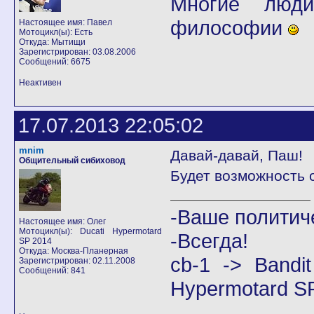
Многие люди
философии
Настоящее имя: Павел
Мотоцикл(ы): Есть
Откуда: Мытищи
Зарегистрирован: 03.08.2006
Сообщений: 6675
Неактивен
17.07.2013 22:05:02
mnim
Давай-давай, Паш!
Общительный сибиховод
Будет возможность 
-Ваше политич
Настоящее имя: Олег
Мотоцикл(ы): Ducati Hypermotard
-Всегда!
SP 2014
Откуда: Москва-Планерная
cb-1 -> Band
Зарегистрирован: 02.11.2008
Сообщений: 841
Hypermotard S