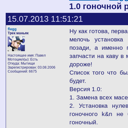
1.0 гоночной р
15.07.2013 11:51:21
flegg
Ну как готова, перв
Трек маньяк
мелочь установка 
позади, а именно 
запчасти на каву в 
Настоящее имя: Павел
Мотоцикл(ы): Есть
дороже!
Откуда: Мытищи
Зарегистрирован: 03.08.2006
Список того что б
Сообщений: 6675
будет.
Версия 1.0:
1. Замена всех масе
2. Установка нуле
гоночного k&n не 
гоночный.