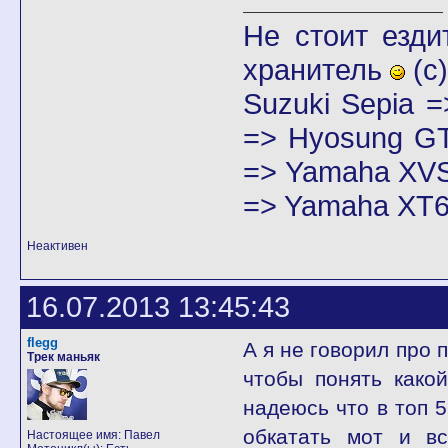
Не стоит езди
хранитель
(с)
Suzuki Sepia 
=> Hyosung GT
=> Yamaha XVS
=> Yamaha XT6
Неактивен
16.07.2013 13:45:43
flegg
А я не говорил про 
Трек маньяк
чтобы понять како
надеюсь что в топ 5
обкатать мот и вс
Настоящее имя: Павел