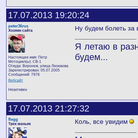
17.07.2013 19:20:24
peter36rus
Ну будем болеть за 
Хозяин сайта
Я летаю в разн
будем...
Настоящее имя: Петр
Мотоцикл(ы): CB-1
Откуда: Воронеж, улица Лизюкова
Зарегистрирован: 05.07.2005
Сообщений: 7976
Вебсайт
Неактивен
17.07.2013 21:27:32
flegg
Коль, все увидим
Трек маньяк