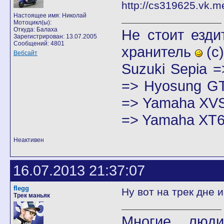
Настоящее имя: Николай
Мотоцикл(ы):
Откуда: Балаха
Не стоит езди
Зарегистрирован: 13.07.2005
Сообщений: 4801
хранитель
(с)
Вебсайт
Suzuki Sepia 
=> Hyosung GT
=> Yamaha XVS
=> Yamaha XT6
Неактивен
16.07.2013 21:37:07
flegg
Ну вот на трек дне 
Трек маньяк
Многие люди