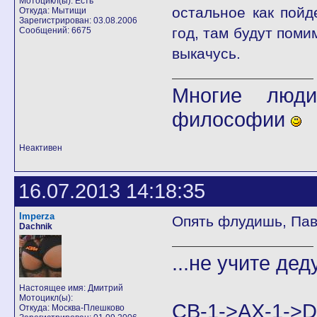
Мотоцикл(ы): Есть
остальное как пойд
Откуда: Мытищи
Зарегистрирован: 03.08.2006
год, там будут поми
Сообщений: 6675
выкачусь.
Многие люди
философии
Неактивен
16.07.2013 14:18:35
Imperza
Опять флудишь, Па
Dachnik
...не учите дед
Настоящее имя: Дмитрий
Мотоцикл(ы):
CB-1->AX-1
Откуда: Москва-Плешково