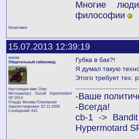
Многие люди
философии
Неактивен
15.07.2013 12:39:19
mnim
Губка в бак?!
Общительный сибиховод
Я думал такую техн
Этого требует тех. 
Настоящее имя: Олег
-Ваше политич
Мотоцикл(ы): Ducati Hypermotard
SP 2014
Откуда: Москва-Планерная
-Всегда!
Зарегистрирован: 02.11.2008
Сообщений: 841
cb-1 -> Band
Hypermotard S