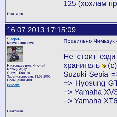
125 (хохлам п
Неактивен
16.07.2013 17:15:09
SleepeR
Правильно Чимьзук 
Мотус-экспертус
Не стоит езди
хранитель
(с)
Настоящее имя: Николай
Мотоцикл(ы):
Suzuki Sepia 
Откуда: Балаха
Зарегистрирован: 13.07.2005
Сообщений: 4801
=> Hyosung GT
Вебсайт
=> Yamaha XVS
=> Yamaha XT6
Неактивен