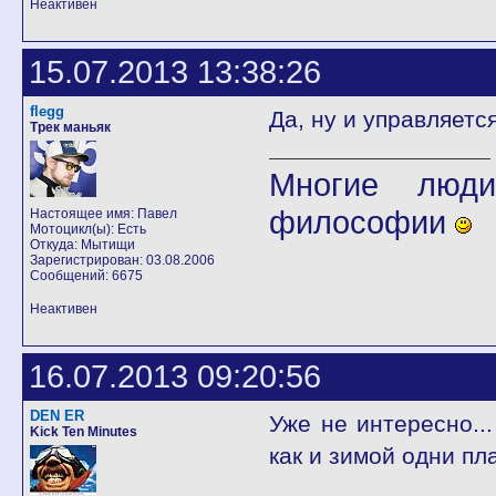
Неактивен
15.07.2013 13:38:26
flegg
Да, ну и управляетс
Трек маньяк
Многие люди
философии
Настоящее имя: Павел
Мотоцикл(ы): Есть
Откуда: Мытищи
Зарегистрирован: 03.08.2006
Сообщений: 6675
Неактивен
16.07.2013 09:20:56
DEN ER
Уже не интересно...
Kick Ten Minutes
как и зимой одни пл