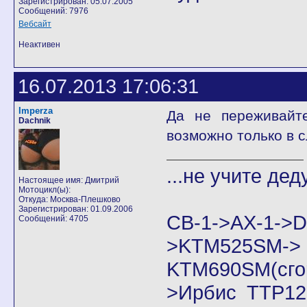
Зарегистрирован: 05.07.2005
Сообщений: 7976
Вебсайт
Неактивен
16.07.2013 17:06:31
Imperza
Да не переживайт
Dachnik
возможно только в
...не учите дед
Настоящее имя: Дмитрий
Мотоцикл(ы):
Откуда: Москва-Плешково
Зарегистрирован: 01.09.2006
CB-1->AX-1
Сообщений: 4705
>KTM525SM->
KTM690SM(сго
>Ирбис ТТР125