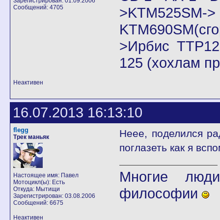
Зарегистрирован: 01.09.2006
Сообщений: 4705
>KTM525SM->
KTM690SM(сго
>Ирбис ТТР125
125 (хохлам п
Неактивен
16.07.2013 16:13:10
flegg
Неее, поделился р
Трек маньяк
поглазеть как я всп
Многие люди
Настоящее имя: Павел
Мотоцикл(ы): Есть
философии
Откуда: Мытищи
Зарегистрирован: 03.08.2006
Сообщений: 6675
Неактивен