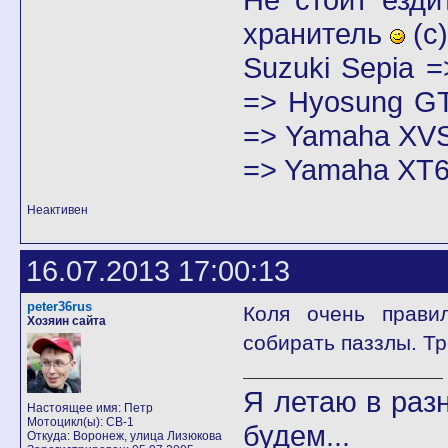
хранитель
(с)
Suzuki Sepia 
=> Hyosung GT
=> Yamaha XVS
=> Yamaha XT6
Неактивен
16.07.2013 17:00:13
peter36rus
Коля очень прави
Хозяин сайта
собирать паззлы. Т
Я летаю в разн
Настоящее имя: Петр
Мотоцикл(ы): CB-1
будем...
Откуда: Воронеж, улица Лизюкова