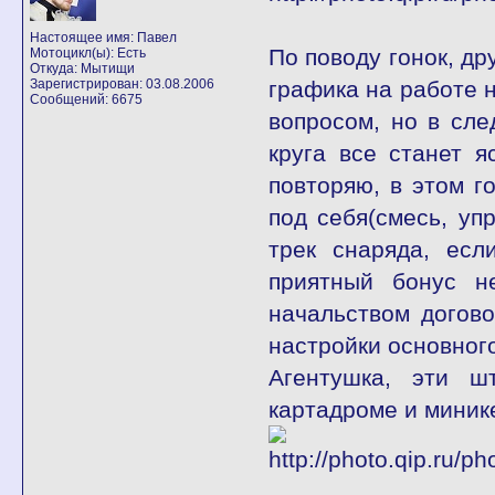
Настоящее имя: Павел
По поводу гонок, др
Мотоцикл(ы): Есть
Откуда: Мытищи
Зарегистрирован: 03.08.2006
графика на работе н
Сообщений: 6675
вопросом, но в сле
круга все станет 
повторяю, в этом г
под себя(смесь, уп
трек снаряда, есл
приятный бонус н
начальством догово
настройки основног
Агентушка, эти ш
картадроме и мини