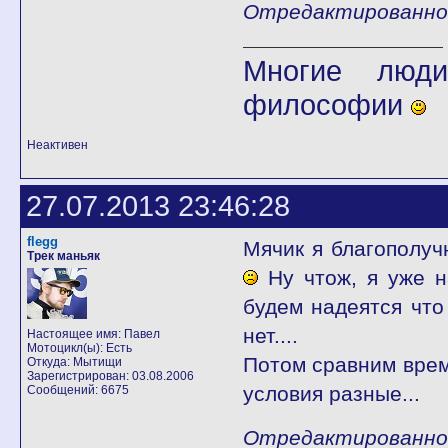
Отредактированно f
Многие люди
философии
Неактивен
27.07.2013 23:46:28
flegg
Мячик я благополучн
Трек маньяк
Ну чтож, я уже н
будем надеятся что
нет....
Настоящее имя: Павел
Мотоцикл(ы): Есть
Потом сравним вре
Откуда: Мытищи
Зарегистрирован: 03.08.2006
условия разные...
Сообщений: 6675
Отредактированно f