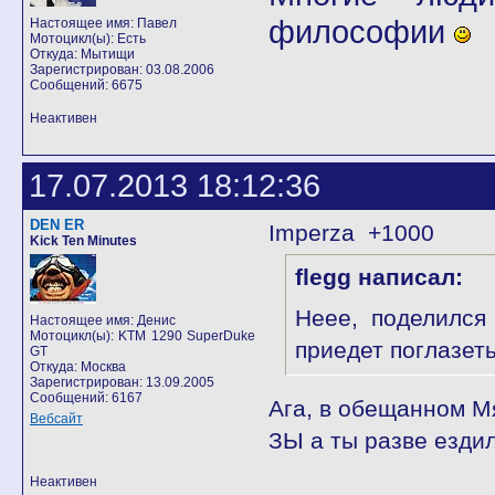
философии
Настоящее имя: Павел
Мотоцикл(ы): Есть
Откуда: Мытищи
Зарегистрирован: 03.08.2006
Сообщений: 6675
Неактивен
17.07.2013 18:12:36
DEN ER
Imperza +1000
Kick Ten Minutes
flegg написал:
Неее, поделилс
Настоящее имя: Денис
Мотоцикл(ы): KTM 1290 SuperDuke
приедет поглазеть
GT
Откуда: Москва
Зарегистрирован: 13.09.2005
Сообщений: 6167
Ага, в обещанном Мя
Вебсайт
ЗЫ а ты разве ездил
Неактивен