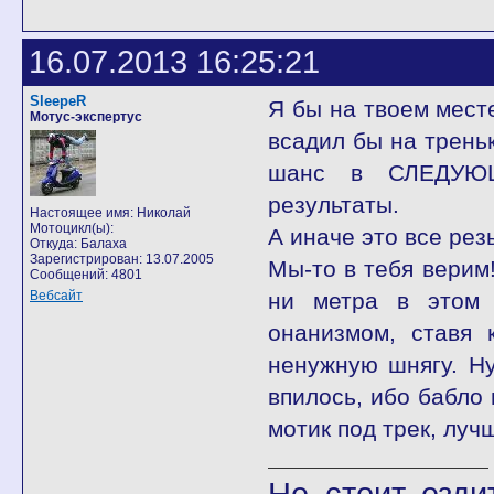
16.07.2013 16:25:21
SleepeR
Я бы на твоем месте
Мотус-экспертус
всадил бы на треньк
шанс в СЛЕДУЮЩЕ
результаты.
Настоящее имя: Николай
Мотоцикл(ы):
А иначе это все резь
Откуда: Балаха
Зарегистрирован: 13.07.2005
Мы-то в тебя верим
Сообщений: 4801
Вебсайт
ни метра в этом 
онанизмом, ставя 
ненужную шнягу. Ну
впилось, ибо бабло 
мотик под трек, луч
Не стоит езди