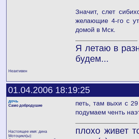
Значит, слет сибих
желающие 4-го с ут
домой в Мск.
Я летаю в разн
будем...
Неактивен
01.04.2006 18:19:25
дочь
петь, там выхи с 29
Само добродушие
подумаем ченть наэ
плохо живет т
Настоящее имя: дина
Мотоцикл(ы):