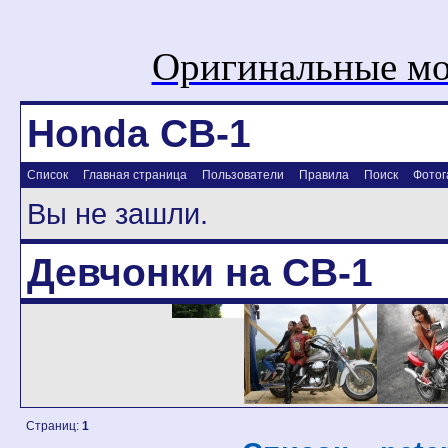
Оригинальные мо
Honda CB-1
Список
Главная страница
Пользователи
Правила
Поиск
Фотог
Вы не зашли.
Девчонки на CB-1
Страниц:
1