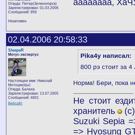
аааааааа, ХаЧ
Откуда: Питер(Зеленогорск)
Зарегистрирован: 01.03.2006
Сообщений: 956
Неактивен
02.04.2006 20:58:33
SleepeR
Pika4y написал:
Мотус-экспертус
800 рэ стоит за 4
Настоящее имя: Николай
Норма! Бери, пока н
Мотоцикл(ы):
Откуда: Балаха
Зарегистрирован: 13.07.2005
Сообщений: 4801
Не стоит езди
Вебсайт
хранитель
(с)
Suzuki Sepia 
=> Hyosung GT