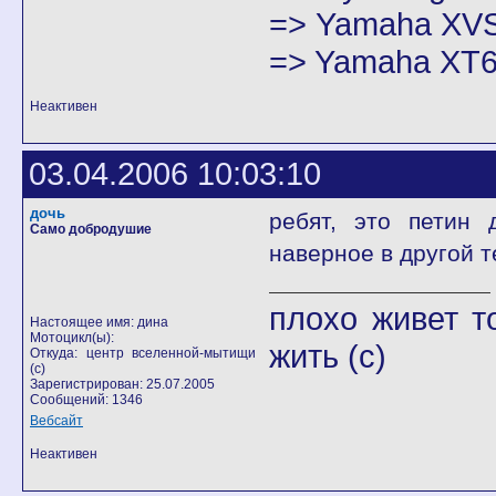
=> Yamaha XVS
=> Yamaha XT6
Неактивен
03.04.2006 10:03:10
дочь
ребят, это петин 
Само добродушие
наверное в другой т
плохо живет т
Настоящее имя: дина
Мотоцикл(ы):
жить (с)
Откуда: центр вселенной-мытищи
(с)
Зарегистрирован: 25.07.2005
Сообщений: 1346
Вебсайт
Неактивен