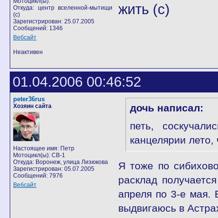
Мотоцикл(ы):
жить (с)
Откуда: центр вселенной-мытищи
(с)
Зарегистрирован: 25.07.2005
Сообщений: 1346
Вебсайт
Неактивен
01.04.2006 00:46:52
peter36rus
дочь написал:
Хозяин сайта
петь, соскучал
канцелярии лето, 
Настоящее имя: Петр
Мотоцикл(ы): CB-1
Откуда: Воронеж, улица Лизюкова
Я тоже по сибихово
Зарегистрирован: 05.07.2005
Сообщений: 7976
расклад получается
Вебсайт
апреля по 3-е мая. 
выдвигаюсь в Астра