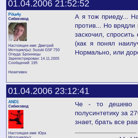
01.04.2006 21:52:52
Pika4y
А я тож приеду... Н
Сибиховод
против... Но врядли 
заскочил, спросить 
(как я понял наилу
Настоящее имя: Дмитрий
Мотоцикл(ы): Suzuki GSF 750
Нормально, или дор
Откуда: Бронницы
Зарегистрирован: 14.11.2005
Сообщений: 195
Неактивен
01.04.2006 23:12:41
AND1
Че - то дешево к
Сибиховод
полусинтетику за 27
знает, брать все рав
Настоящее имя: Юра
Мотоцикл(ы):