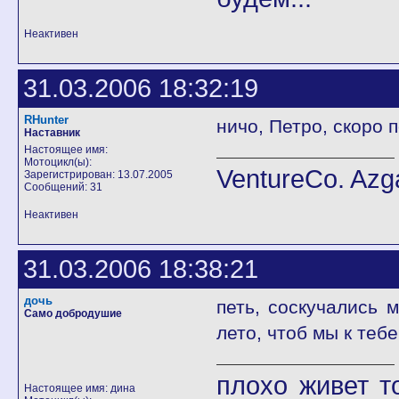
Неактивен
31.03.2006 18:32:19
RHunter
ничо, Петро, скоро п
Наставник
Настоящее имя:
Мотоцикл(ы):
VentureCo. Azg
Зарегистрирован: 13.07.2005
Сообщений: 31
Неактивен
31.03.2006 18:38:21
дочь
петь, соскучались 
Само добродушие
лето, чтоб мы к теб
плохо живет т
Настоящее имя: дина