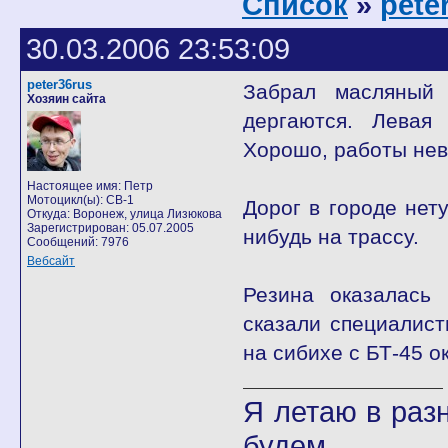
Список
»
pete
30.03.2006 23:53:09
peter36rus
Забрал масляный 
Хозяин сайта
дергаются. Левая 
Хорошо, работы невп
Настоящее имя: Петр
Мотоцикл(ы): CB-1
Дорог в городе нет
Откуда: Воронеж, улица Лизюкова
Зарегистрирован: 05.07.2005
нибудь на трассу.
Сообщений: 7976
Вебсайт
Резина оказалась 
сказали специалист
на сибихе с БТ-45 о
Я летаю в разн
будем...