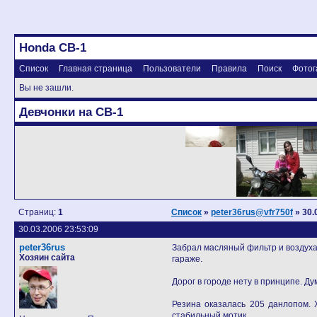
Honda CB-1
Список
Главная страница
Пользователи
Правила
Поиск
Фотог
Вы не зашли.
Девчонки на CB-1
Страниц:
1
Список
»
peter36rus@vfr750f
» 30.
30.03.2006 23:53:09
peter36rus
Забрал масляный фильтр и воздухан
Хозяин сайта
гараже.
Дорог в городе нету в принципе. Ду
Резина оказалась 205 данлопом. 
стабильный мотик.