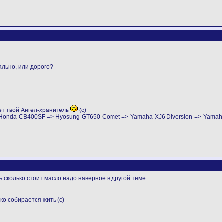
мально, или дорого?
ет твой Ангел-хранитель
(с)
> Honda CB400SF => Hyosung GT650 Comet => Yamaha XJ6 Diversion => Yama
ь сколько стоит масло надо наверное в другой теме...
ько собирается жить (с)