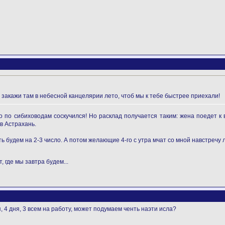
! закажи там в небесной канцелярии лето, чтоб мы к тебе быстрее приехали!
 по сибиховодам соскучился! Но расклад получается таким: жена поедет к в
в Астрахань.
ь будем на 2-3 число. А потом желающие 4-го с утра мчат со мной навстречу ле
, где мы завтра будем...
я, 4 дня, 3 всем на работу, может подумаем ченть наэти исла?