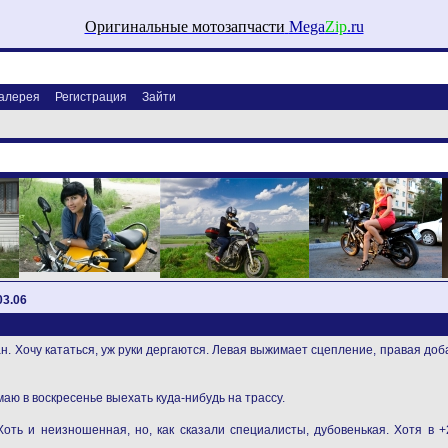
Оригинальные мотозапчасти
Mega
Zip
.ru
алерея
Регистрация
Зайти
03.06
. Хочу кататься, уж руки дергаются. Левая выжимает сцепление, правая доба
маю в воскресенье выехать куда-нибудь на трассу.
Хоть и неизношенная, но, как сказали специалисты, дубовенькая. Хотя в 