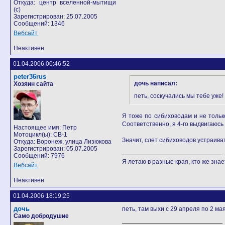
Откуда: центр вселенной-мытищи
(с)
Зарегистрирован: 25.07.2005
Сообщений: 1346
Вебсайт
Неактивен
01.04.2006 00:46:52
peter36rus
дочь написал:
Хозяин сайта
петь, соскучались мы тебе уже
Я тоже по сибиховодам и не только
Соответственно, я 4-го выдвигаюсь 
Настоящее имя: Петр
Мотоцикл(ы): CB-1
Значит, слет сибиховодов устраиват
Откуда: Воронеж, улица Лизюкова
Зарегистрирован: 05.07.2005
Сообщений: 7976
Я летаю в разные края, кто же знает
Вебсайт
Неактивен
01.04.2006 18:19:25
дочь
петь, там выхи с 29 апреля по 2 ма
Само добродушие