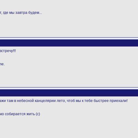
, где мы завтра будем...
стречу!!!
me.
кажи там в небесной канцелярии лето, чтоб мы к тебе быстрее приехали!
ько собирается жить (с)