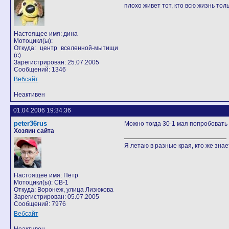
плохо живет тот, кто всю жизнь тол
Настоящее имя: дина
Мотоцикл(ы):
Откуда: центр вселенной-мытищи
(с)
Зарегистрирован: 25.07.2005
Сообщений: 1346
Вебсайт
Неактивен
01.04.2006 19:34:36
peter36rus
Можно тогда 30-1 мая попробовать 
Хозяин сайта
Я летаю в разные края, кто же знает
Настоящее имя: Петр
Мотоцикл(ы): CB-1
Откуда: Воронеж, улица Лизюкова
Зарегистрирован: 05.07.2005
Сообщений: 7976
Вебсайт