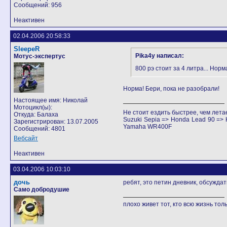
Сообщений: 956
Неактивен
02.04.2006 20:58:33
SleepeR
Pika4y написал:
Мотус-экспертус
800 рэ стоит за 4 литра... Нор
Норма! Бери, пока не разобрали!
Настоящее имя: Николай
Мотоцикл(ы):
Не стоит ездить быстрее, чем лета
Откуда: Балаха
Suzuki Sepia => Honda Lead 90 =
Зарегистрирован: 13.07.2005
Yamaha WR400F
Сообщений: 4801
Вебсайт
Неактивен
03.04.2006 10:03:10
дочь
ребят, это петин дневник, обсуждат
Само добродушие
плохо живет тот, кто всю жизнь тол