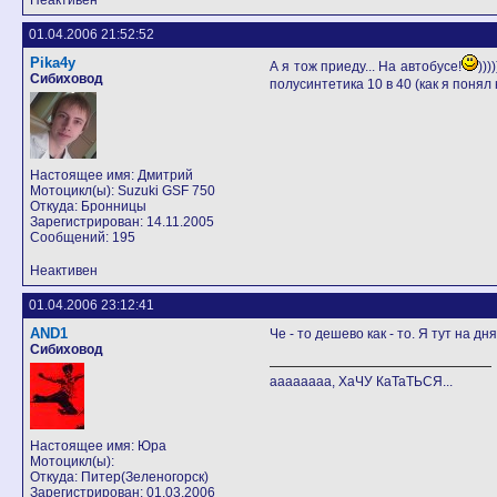
Неактивен
01.04.2006 21:52:52
Pika4y
А я тож приеду... На автобусе!
))
Сибиховод
полусинтетика 10 в 40 (как я понял
Настоящее имя: Дмитрий
Мотоцикл(ы): Suzuki GSF 750
Откуда: Бронницы
Зарегистрирован: 14.11.2005
Сообщений: 195
Неактивен
01.04.2006 23:12:41
AND1
Че - то дешево как - то. Я тут на д
Сибиховод
аааааааа, ХаЧУ КаТаТЬСЯ...
Настоящее имя: Юра
Мотоцикл(ы):
Откуда: Питер(Зеленогорск)
Зарегистрирован: 01.03.2006