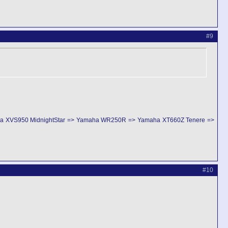
#9
ha XVS950 MidnightStar => Yamaha WR250R => Yamaha XT660Z Tenere =>
#10