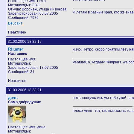
Настоящее имя: Петр
Мотоцикл(ы): CB-1
Откуда: Воронеж, улица Лизюкова
Я летаю в разные края, кто же знает
Зарегистрирован: 05.07.2005
Сообщений: 7976
Вебсайт
Неактивен
31.03.2006 18:32:19
RHunter
ничо, Петро, скоро покатим лету нав
Наставник
Настоящее имя:
VentureCo. Azgaard Templars. welco
Мотоцикл(ы):
Зарегистрирован: 13.07.2005
Сообщений: 31
Неактивен
31.03.2006 18:38:21
дочь
петь, соскучались мы тебе уже! за
Само добродушие
плохо живет тот, кто всю жизнь тол
Настоящее имя: дина
Мотоцикл(ы):