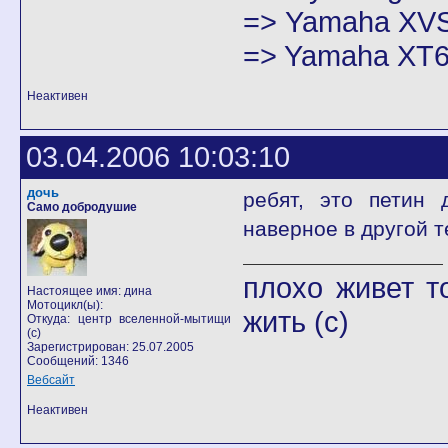
=> Yamaha XVS
=> Yamaha XT6
Неактивен
03.04.2006 10:03:10
дочь
ребят, это петин 
Само добродушие
наверное в другой т
плохо живет т
Настоящее имя: дина
Мотоцикл(ы):
жить (с)
Откуда: центр вселенной-мытищи
(с)
Зарегистрирован: 25.07.2005
Сообщений: 1346
Вебсайт
Неактивен