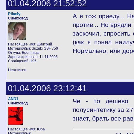
01.04.2006 21:52:52
Pika4y
А я тож приеду... Н
Сибиховод
против... Но врядли 
заскочил, спросить 
(как я понял наилу
Настоящее имя: Дмитрий
Мотоцикл(ы): Suzuki GSF 750
Нормально, или дор
Откуда: Бронницы
Зарегистрирован: 14.11.2005
Сообщений: 195
Неактивен
01.04.2006 23:12:41
AND1
Че - то дешево к
Сибиховод
полусинтетику за 27
знает, брать все рав
Настоящее имя: Юра
Мотоцикл(ы):