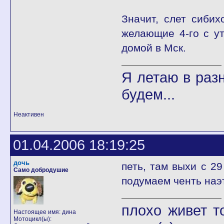
Значит, слет сибих
желающие 4-го с ут
домой в Мск.
Я летаю в разн
будем...
Неактивен
01.04.2006 18:19:25
дочь
петь, там выхи с 29
Само добродушие
подумаем ченть наэ
плохо живет т
Настоящее имя: дина
Мотоцикл(ы):