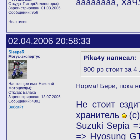
аааааааа, ХаЧ
Откуда: Питер(Зеленогорск)
Зарегистрирован: 01.03.2006
Сообщений: 956
Неактивен
02.04.2006 20:58:33
SleepeR
Pika4y написал:
Мотус-экспертус
800 рэ стоит за 4
Настоящее имя: Николай
Норма! Бери, пока н
Мотоцикл(ы):
Откуда: Балаха
Зарегистрирован: 13.07.2005
Сообщений: 4801
Не стоит езди
Вебсайт
хранитель
(с)
Suzuki Sepia 
=> Hyosung GT