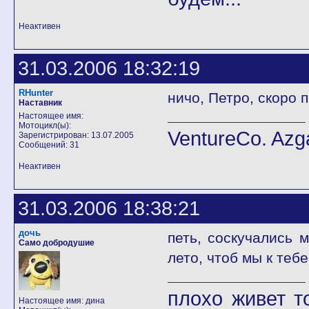
Неактивен
31.03.2006 18:32:19
RHunter
ничо, Петро, скоро п
Наставник
Настоящее имя:
Мотоцикл(ы):
VentureCo. Azg
Зарегистрирован: 13.07.2005
Сообщений: 31
Неактивен
31.03.2006 18:38:21
дочь
петь, соскучались 
Само добродушие
лето, чтоб мы к теб
плохо живет т
Настоящее имя: дина