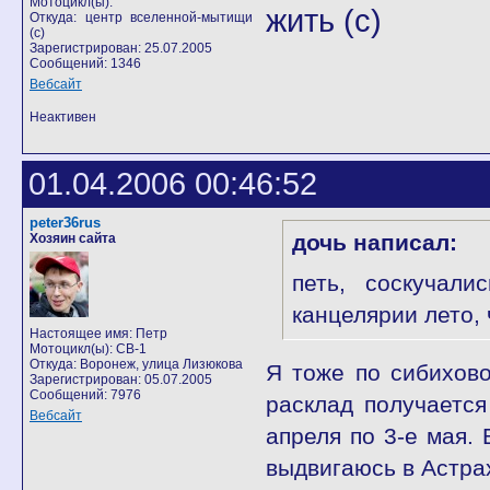
Мотоцикл(ы):
жить (с)
Откуда: центр вселенной-мытищи
(с)
Зарегистрирован: 25.07.2005
Сообщений: 1346
Вебсайт
Неактивен
01.04.2006 00:46:52
peter36rus
дочь написал:
Хозяин сайта
петь, соскучал
канцелярии лето, 
Настоящее имя: Петр
Мотоцикл(ы): CB-1
Откуда: Воронеж, улица Лизюкова
Я тоже по сибихово
Зарегистрирован: 05.07.2005
Сообщений: 7976
расклад получается
Вебсайт
апреля по 3-е мая. 
выдвигаюсь в Астра