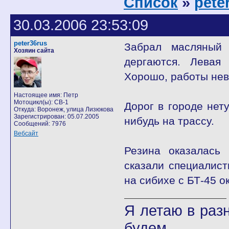
Список
»
pete
30.03.2006 23:53:09
peter36rus
Забрал масляный 
Хозяин сайта
дергаются. Левая 
Хорошо, работы невп
Настоящее имя: Петр
Мотоцикл(ы): CB-1
Дорог в городе нет
Откуда: Воронеж, улица Лизюкова
Зарегистрирован: 05.07.2005
нибудь на трассу.
Сообщений: 7976
Вебсайт
Резина оказалась 
сказали специалист
на сибихе с БТ-45 о
Я летаю в разн
будем...