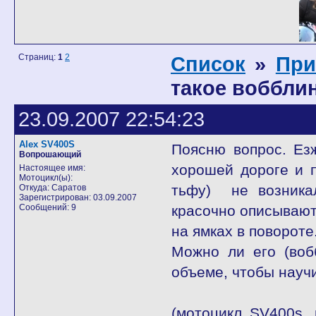
Страниц:
1
2
Список
»
При
такое воббли
23.09.2007 22:54:23
Alex SV400S
Поясню вопрос. Езж
Вопрошающий
хорошей дороге и п
Настоящее имя:
Мотоцикл(ы):
тьфу) не возникал
Откуда: Саратов
Зарегистрирован: 03.09.2007
Сообщений: 9
красочно описывают.
на ямках в повороте
Можно ли его (воб
объеме, чтобы науч
(мотоцикл SV400s,