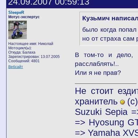
24.09.2007 00:59:13
SleepeR
Кузьмич написал
Мотус-экспертус
было когда попал
но от страха сам 
Настоящее имя: Николай
Мотоцикл(ы):
Откуда: Балаха
В том-то и дело, 
Зарегистрирован: 13.07.2005
Сообщений: 4801
расслаблять!..
Вебсайт
Или я не прав?
Не стоит езди
хранитель
(с)
Suzuki Sepia 
=> Hyosung GT
=> Yamaha XVS