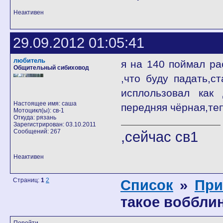
Неактивен
29.09.2012 01:05:41
любитель
я на 140 поймал ра
Общительный сибиховод
,что буду падать,с
исплользовал как 
Настоящее имя: саша
передняя чёрная,те
Мотоцикл(ы): св-1
Откуда: рязань
Зарегистрирован: 03.10.2011
Сообщений: 267
,сейчас св1
Неактивен
Страниц:
1
2
Список
»
При
такое воббли