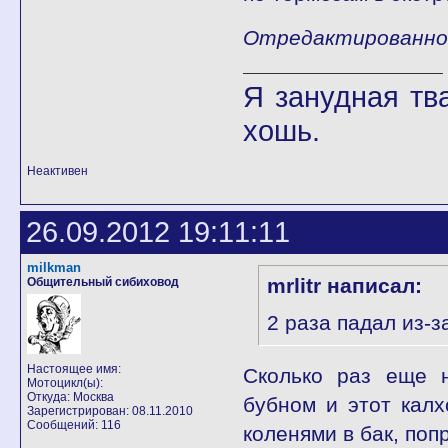
Отредактированно 
Я занудная тв
хошь.
Неактивен
26.09.2012 19:11:11
milkman
mrlitr написал:
Общительный сибиховод
2 раза падал из-з
Настоящее имя:
Сколько раз еще н
Мотоцикл(ы):
Откуда: Москва
бубном и этот калх
Зарегистрирован: 08.11.2010
Сообщений: 116
коленями в бак, поп