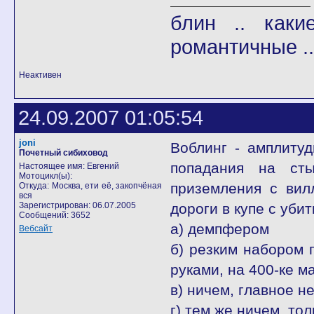
блин .. как
романтичные ..
Неактивен
24.09.2007 01:05:54
joni
Воблинг - амплитуд
Почетный сибиховод
попадания на ст
Настоящее имя: Евгений
Мотоцикл(ы):
приземления с вил
Откуда: Москва, ети её, закопчёная
вся
Зарегистрирован: 06.07.2005
дороги в купе с уби
Сообщений: 3652
а) демпфером
Вебсайт
б) резким набором 
руками, на 400-ке 
в) ничем, главное н
г) тем же ничем, то