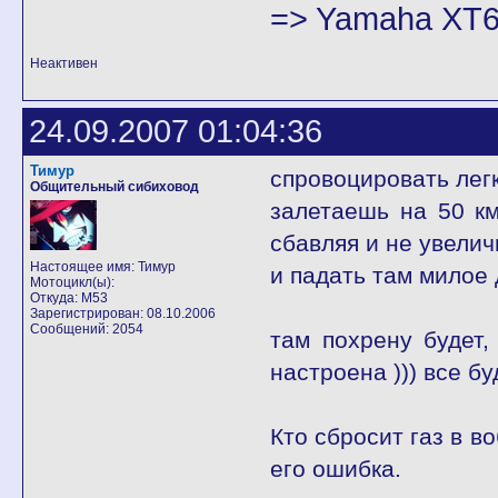
=> Yamaha XT6
Неактивен
24.09.2007 01:04:36
Тимур
спровоцировать легк
Общительный сибиховод
залетаешь на 50 км
сбавляя и не увелич
Настоящее имя: Тимур
и падать там милое д
Мотоцикл(ы):
Откуда: М53
Зарегистрирован: 08.10.2006
Сообщений: 2054
там похрену будет,
настроена ))) все б
Кто сбросит газ в в
его ошибка.