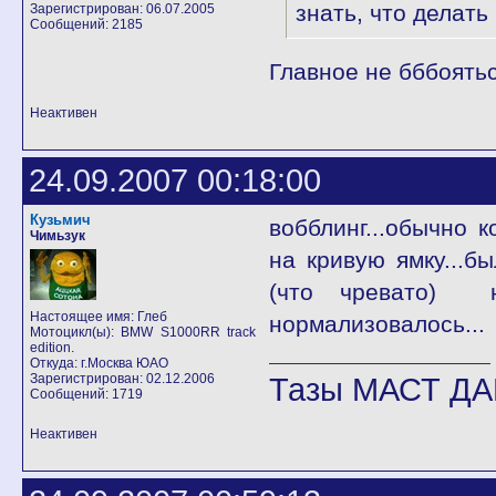
знать, что делать 
Зарегистрирован: 06.07.2005
Сообщений: 2185
Главное не бббоятьс
Неактивен
24.09.2007 00:18:00
Кузьмич
вобблинг...обычно 
Чимьзук
на кривую ямку...б
(что чревато) 
Настоящее имя: Глеб
нормализовалось...
Мотоцикл(ы): BMW S1000RR track
edition.
Откуда: г.Москва ЮАО
Зарегистрирован: 02.12.2006
Тазы МАСТ ДА
Сообщений: 1719
Неактивен