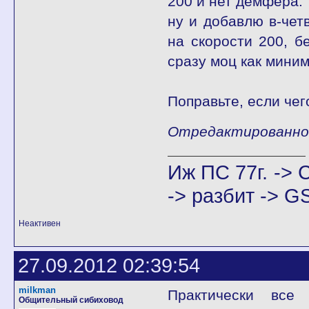
200 и нет демфера.
ну и добавлю в-чет
на скорости 200, б
сразу моц как миним
Поправьте, если чего
Отредактированно O
Иж ПС 77г. -> C
-> разбит -> G
Неактивен
27.09.2012 02:39:54
milkman
Практически все 
Общительный сибиховод