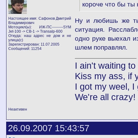
короче что бы ты 
Настоящее имя: Сафонов Дмитрий
Ну и любишь же ты
Владимирович
Мотоцикл(ы): ИЖ-ПС---------SYM
ситуация. Расслаб
Jet-100 -> CB-1 -> Transalp-600
Откуда: наш адрес не дом и не
одно руке выехал и
улица(с)
Зарегистрирован: 11.07.2005
шлем поправлял.
Сообщений: 11254
I ain't waiting t
Kiss my ass, if y
I got my weel, I
We're all crazy!
Неактивен
26.09.2007 15:43:57