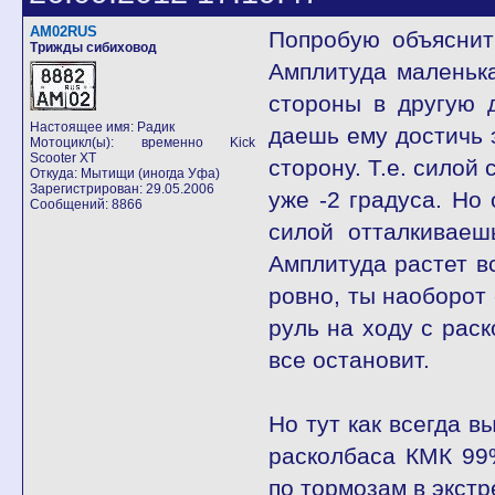
AM02RUS
Попробую объяснить
Трижды сибиховод
Амплитуда маленька
стороны в другую 
Настоящее имя: Радик
даешь ему достичь 
Мотоцикл(ы): временно Kick
Scooter XT
сторону. Т.е. силой
Откуда: Мытищи (иногда Уфа)
Зарегистрирован: 29.05.2006
уже -2 градуса. Но
Сообщений: 8866
силой отталкиваеш
Амплитуда растет в
ровно, ты наоборот
руль на ходу с рас
все остановит.
Но тут как всегда 
расколбаса КМК 99%
по тормозам в экстр