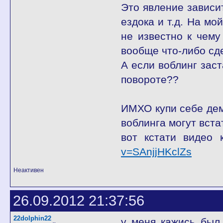
Это явление зависит
ездока и т.д. На мо
не известно к чему
вообще что-либо сд
А если воблинг заст
повороте??
ИМХО купи себе дем
воблинга могут вста
вот кстати видео 
v=SAnjjHKclZs
Неактивен
26.09.2012 21:37:56
22dolphin22
у меня кажись был