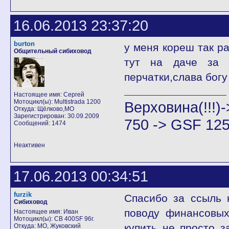
16.06.2013 23:37:20
burton
у меня кореш так ра
Общительный сибиховод
тут на даче за 
перчатки,слава богу
Настоящее имя: Сергей
Мотоцикл(ы): Multistrada 1200
Верховина(!!!
Откуда: Щёлково,МО
Зарегистрирован: 30.09.2009
750 -> GSF 125
Сообщений: 1474
Неактивен
17.06.2013 00:34:51
furzik
Спасибо за ссыль 
Сибиховод
поводу финансовых
Настоящее имя: Иван
Мотоцикл(ы): CB 400SF 96г.
купить не просто з
Откуда: МО, Жуковский