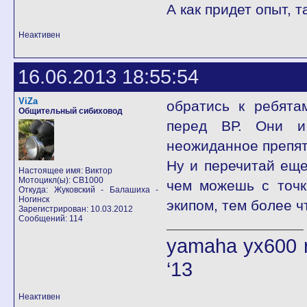
А как придет опыт, 
Неактивен
16.06.2013 18:55:54
ViZa
обратись к ребята
Общительный сибиховод
перед ВР. Они и 
неожиданное препят
Ну и перечитай еще
Настоящее имя: Виктор
Мотоцикл(ы): CB1000
чем можешь с точк
Откуда: Жуковский - Балашиха -
Ногинск
экипом, тем более ч
Зарегистрирован: 10.03.2012
Сообщений: 114
yamaha yx600 r
‘13
Неактивен