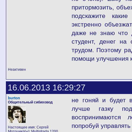
притормозить, объех
подскажите какие
экстренно объезжат
даже не знаю что 
студент, денег на
трудом. Поэтому ра
помощи улучшения к
Неактивен
16.06.2013 16:29:27
burton
не гоняй и будет 
Общительный сибиховод
лучше газку под
воспринимаются л
попробуй управлять 
Настоящее имя: Сергей
Мотоцикл(ы): Multistrada 1200