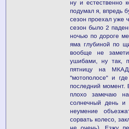
ну и естественно 
подумал я, впредь б
сезон проехал уже ч
сезон было 2 паден
ночью по дороге м
яма глубиной по щи
вообще не замети
ушибами, ну так, 
пятницу на МКАД
"мотополосе" и гд
последний момент. 
плохо замечаю на
солнечный день и 
неумение объезжа
сорвать колесо, за
не очень). Езжу п