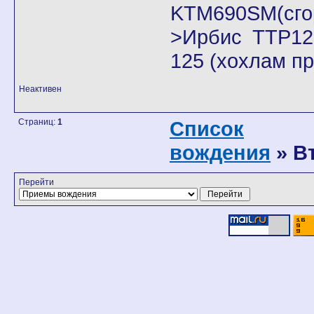
KTM690SM(сго
>Ирбис ТТР125
125 (хохлам п
Неактивен
Страниц:
1
Список
вождения
» В
Перейти