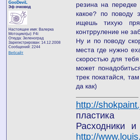
GooDeviL
резина на передке
Эф очковод
какое? по поводу 
ищешь тихую пря
Настоящее имя: Валерка
контрруление не заб
Мотоцикл(ы): F4i
Откуда: Зеленоград
Ну и по поводу ско
Зарегистрирован: 14.12.2008
Сообщений: 2244
места где нужно ех
Вебсайт
скоростью для тебя 
может понадобитьс
трек покатайся, та
да как)
http://shokpain
пластика
Расходники и
http://www.louis