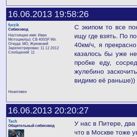
16.06.2013 19:58:26
furzik
С экипом то все по
Сибиховод
ищу где взять. По п
Настоящее имя: Иван
Мотоцикл(ы): CB 400SF 96г.
40км/ч, я прекрасн
Откуда: МО, Жуковский
Зарегистрирован: 11.12.2012
Сообщений: 11
казалось бы уже не
пробке еду, сосре
жулебино заскочить
видимо её раньше))
Неактивен
16.06.2013 20:20:27
Tech
У нас в Питере, дв
Общительный сибиховод
что в Москве тоже ув