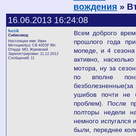
вождения
» В
16.06.2013 16:24:08
furzik
Всем доброго врем
Сибиховод
прошлого года при
Настоящее имя: Иван
Мотоцикл(ы): CB 400SF 96г.
мопеде, и 4 сезона
Откуда: МО, Жуковский
Зарегистрирован: 11.12.2012
Сообщений: 11
активно, наскольк
мотора, ну за сезо
по вполне пон
безболезненные(за 
ушибов почти не 
проблем). После п
полторы недели н
немного испугался 
были, переднее кол