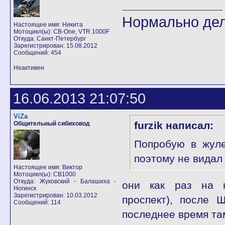
Нормально дел
Настоящее имя: Никита
Мотоцикл(ы): CB-One, VTR 1000F
Откуда: Санкт-Петербург
Зарегистрирован: 15.08.2012
Сообщений: 454
Неактивен
16.06.2013 21:07:50
ViZa
furzik написал:
Общительный сибиховод
Попробую в жуле
поэтому не видал
Настоящее имя: Виктор
Мотоцикл(ы): CB1000
Откуда: Жуковский - Балашиха -
они как раз на н
Ногинск
Зарегистрирован: 10.03.2012
проспект), после 
Сообщений: 114
последнее время там