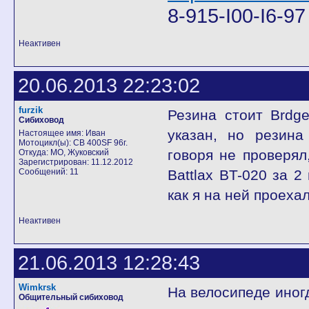
8-915-I00-I6-9
Неактивен
20.06.2013 22:23:02
furzik
Резина стоит Brdge
Сибиховод
указан, но резина
Настоящее имя: Иван
Мотоцикл(ы): CB 400SF 96г.
говоря не проверял
Откуда: МО, Жуковский
Зарегистрирован: 11.12.2012
Сообщений: 11
Battlax BT-020 за 2
как я на ней проехал
Неактивен
21.06.2013 12:28:43
Wimkrsk
На велосипеде иногд
Общительный сибиховод