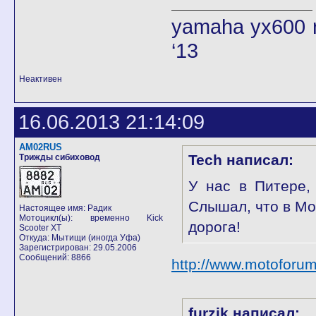
yamaha yx600 r
‘13
Неактивен
16.06.2013 21:14:09
AM02RUS
Tech написал:
Трижды сибиховод
У нас в Питере,
Слышал, что в Мос
Настоящее имя: Радик
Мотоцикл(ы): временно Kick
дорога!
Scooter XT
Откуда: Мытищи (иногда Уфа)
Зарегистрирован: 29.05.2006
Сообщений: 8866
http://www.motofor
furzik написал: