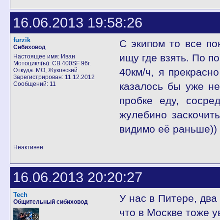
16.06.2013 19:58:26
furzik
С экипом то все по
Сибиховод
ищу где взять. По п
Настоящее имя: Иван
Мотоцикл(ы): CB 400SF 96г.
40км/ч, я прекрасн
Откуда: МО, Жуковский
Зарегистрирован: 11.12.2012
Сообщений: 11
казалось бы уже не
пробке еду, сосре
жулебино заскочить
видимо её раньше))
Неактивен
16.06.2013 20:20:27
Tech
У нас в Питере, дв
Общительный сибиховод
что в Москве тоже ув