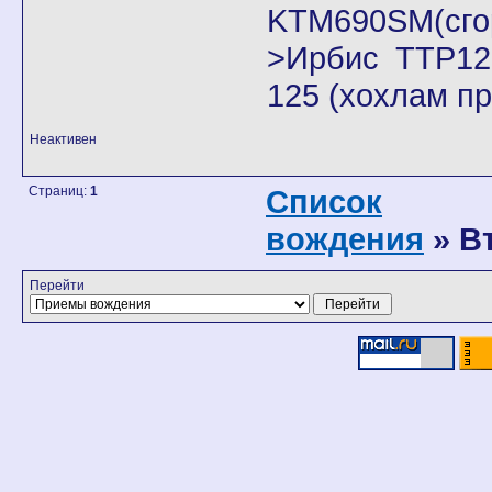
KTM690SM(сго
>Ирбис ТТР125
125 (хохлам п
Неактивен
Страниц:
1
Список
вождения
» В
Перейти