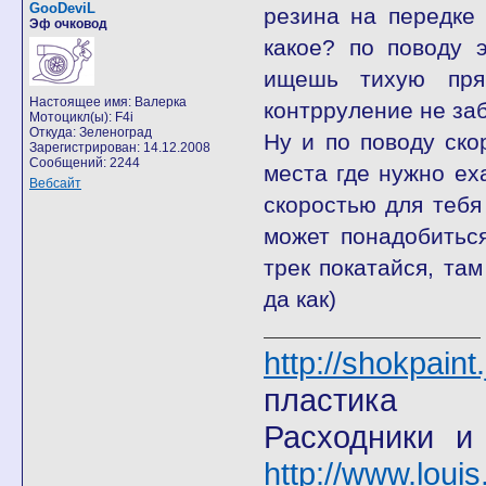
GooDeviL
резина на передке
Эф очковод
какое? по поводу 
ищешь тихую пря
Настоящее имя: Валерка
контрруление не заб
Мотоцикл(ы): F4i
Откуда: Зеленоград
Ну и по поводу ско
Зарегистрирован: 14.12.2008
Сообщений: 2244
места где нужно ех
Вебсайт
скоростью для тебя 
может понадобитьс
трек покатайся, та
да как)
http://shokpain
пластика
Расходники и
http://www.louis