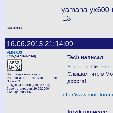
yamaha yx600 r
‘13
Неактивен
16.06.2013 21:14:09
AM02RUS
Tech написал:
Трижды сибиховод
У нас в Питере,
Слышал, что в Мос
Настоящее имя: Радик
Мотоцикл(ы): временно Kick
дорога!
Scooter XT
Откуда: Мытищи (иногда Уфа)
Зарегистрирован: 29.05.2006
Сообщений: 8866
http://www.motofor
furzik написал: