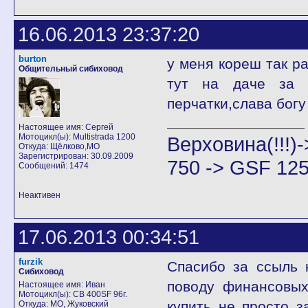
16.06.2013 23:37:20
burton
у меня кореш так ра
Общительный сибиховод
тут на даче за 
перчатки,слава богу
Настоящее имя: Сергей
Мотоцикл(ы): Multistrada 1200
Верховина(!!!
Откуда: Щёлково,МО
Зарегистрирован: 30.09.2009
750 -> GSF 125
Сообщений: 1474
Неактивен
17.06.2013 00:34:51
furzik
Спасибо за ссыль 
Сибиховод
поводу финансовых
Настоящее имя: Иван
Мотоцикл(ы): CB 400SF 96г.
купить не просто з
Откуда: МО, Жуковский