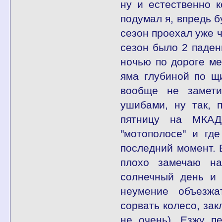
ну и естественно 
подумал я, впредь б
сезон проехал уже ч
сезон было 2 паден
ночью по дороге м
яма глубиной по щи
вообще не замети
ушибами, ну так, 
пятницу на МКАД
"мотополосе" и гд
последний момент. 
плохо замечаю на
солнечный день и 
неумение объезжа
сорвать колесо, за
не очень). Езжу п