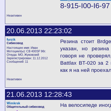
8-915-I00-I6-9
Неактивен
20.06.2013 22:23:02
furzik
Резина стоит Brdge
Сибиховод
указан, но резина
Настоящее имя: Иван
Мотоцикл(ы): CB 400SF 96г.
говоря не проверял
Откуда: МО, Жуковский
Зарегистрирован: 11.12.2012
Сообщений: 11
Battlax BT-020 за 2
как я на ней проехал
Неактивен
21.06.2013 12:28:43
Wimkrsk
На велосипеде иногд
Общительный сибиховод