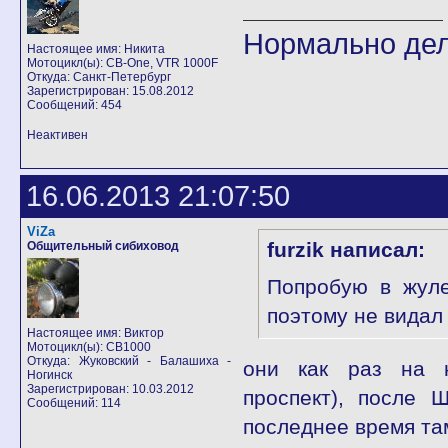
Нормально дел
Настоящее имя: Никита
Мотоцикл(ы): CB-One, VTR 1000F
Откуда: Санкт-Петербург
Зарегистрирован: 15.08.2012
Сообщений: 454
Неактивен
16.06.2013 21:07:50
ViZa
furzik написал:
Общительный сибиховод
Попробую в жуле
поэтому не видал
Настоящее имя: Виктор
Мотоцикл(ы): CB1000
Откуда: Жуковский - Балашиха -
они как раз на н
Ногинск
Зарегистрирован: 10.03.2012
проспект), после 
Сообщений: 114
последнее время там