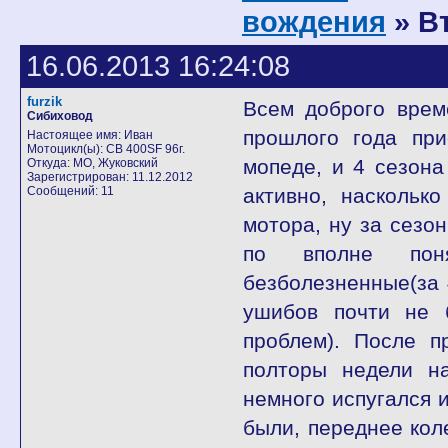
вождения
» В
16.06.2013 16:24:08
furzik
Всем доброго врем
Сибиховод
прошлого года при
Настоящее имя: Иван
Мотоцикл(ы): CB 400SF 96г.
мопеде, и 4 сезона
Откуда: МО, Жуковский
Зарегистрирован: 11.12.2012
Сообщений: 11
активно, наскольк
мотора, ну за сезо
по вполне пон
безболезненные(за 
ушибов почти не 
проблем). После п
полторы недели н
немного испугался 
были, переднее кол