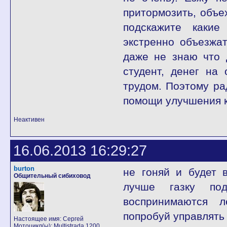
притормозить, объех
подскажите какие
экстренно объезжат
даже не знаю что 
студент, денег на
трудом. Поэтому ра
помощи улучшения к
Неактивен
16.06.2013 16:29:27
burton
не гоняй и будет 
Общительный сибиховод
лучше газку под
воспринимаются л
попробуй управлять 
Настоящее имя: Сергей
Мотоцикл(ы): Multistrada 1200