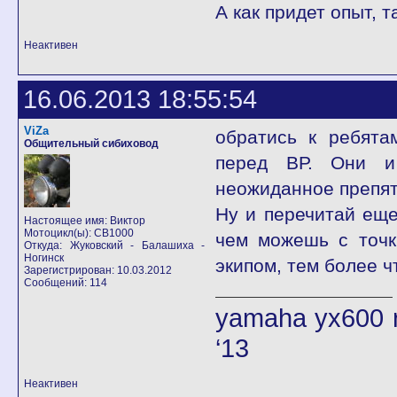
А как придет опыт, 
Неактивен
16.06.2013 18:55:54
ViZa
обратись к ребята
Общительный сибиховод
перед ВР. Они и 
неожиданное препят
Ну и перечитай еще
Настоящее имя: Виктор
Мотоцикл(ы): CB1000
чем можешь с точк
Откуда: Жуковский - Балашиха -
Ногинск
экипом, тем более ч
Зарегистрирован: 10.03.2012
Сообщений: 114
yamaha yx600 r
‘13
Неактивен