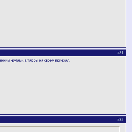
#31
нним кругам), а так бы на своём приехал.
#32