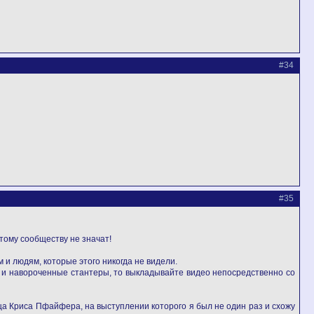
#34
#35
этому сообществу не значат!
 и людям, которые этого никогда не видели.
ные и навороченные стантеры, то выкладывайте видео непосредственно со
ща Криса Пфайфера, на выступлении которого я был не один раз и схожу