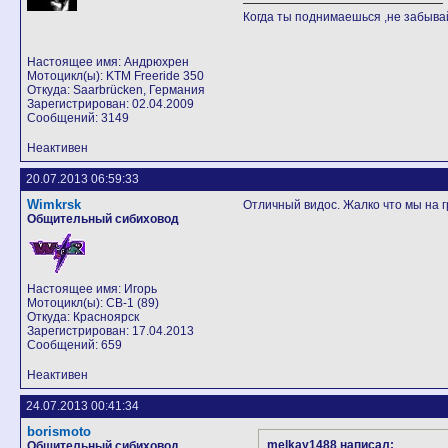
Когда ты поднимаешься ,не забывай
Настоящее имя: Андрюхрен
Мотоцикл(ы): KTM Freeride 350
Откуда: Saarbrücken, Германия
Зарегистрирован: 02.04.2009
Сообщений: 3149
Неактивен
20.07.2013 06:59:33
Wimkrsk
Отличный видос. Жалко что мы на гр
Общительный сибиховод
Настоящее имя: Игорь
Мотоцикл(ы): CB-1 (89)
Откуда: Красноярск
Зарегистрирован: 17.04.2013
Сообщений: 659
Неактивен
24.07.2013 00:41:34
borismoto
melkay1488 написал:
Общительный сибиховод