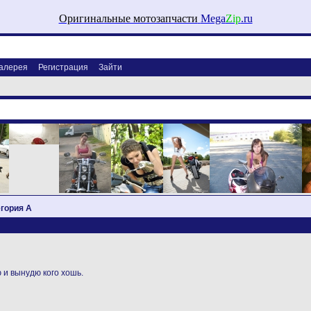
Оригинальные мотозапчасти
Mega
Zip
.ru
алерея
Регистрация
Зайти
егория А
 и вынудю кого хошь.