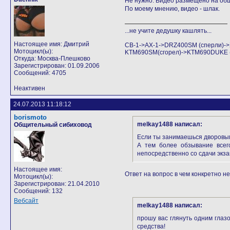
Не нужно. Видео размещено на общ
По моему мнению, видео - шлак.
...не учите дедушку кашлять...
Настоящее имя: Дмитрий
CB-1->AX-1->DRZ400SM (сперли)
Мотоцикл(ы):
KTM690SM(сгорел)->KTM690DUKE (Аг
Откуда: Москва-Плешково
Зарегистрирован: 01.09.2006
Сообщений: 4705
Неактивен
24.07.2013 11:18:12
borismoto
melkay1488 написал:
Общительный сибиховод
Если ты занимаешься дворовым 
А тем более обзывание всего
непосредственно со сдачи экза
Настоящее имя:
Ответ на вопрос в чем конкретно н
Мотоцикл(ы):
Зарегистрирован: 21.04.2010
Сообщений: 132
Вебсайт
melkay1488 написал:
прошу вас глянуть одним глаз
средства!