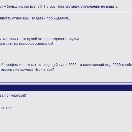
ут у большинства всё гут! По уму тоже сильных отклонений не видать.
инству относишь. Ну давай пообщаемся...
ться чем-то, то сумей это преподнести людям...
смотреть на непрофессионалов!
кой профессионал как ты сидящий тут с 2009г. и написавший под 2000 соо
оворить не можем? Что не так?
за попкорном)))
fa 13г