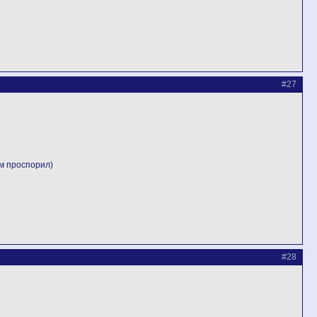
#27
м проспорил)
#28