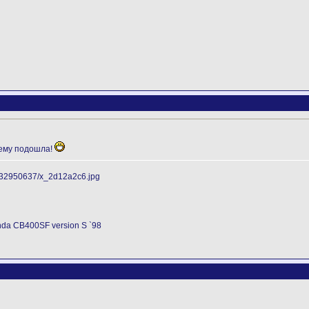
 ему подошла!
onda CB400SF version S `98