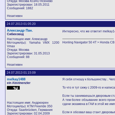
Откуда: Москва ЮЗАО Ясенево
Зарегистрирован: 18.05.2011
Сообщений: 1882
Неактивен
24.07.2013 01:05:20
Александр Пан.
Интересно, что же ответит melkay1
Сибиховод
Настоящее имя: Александр
Honling Navigator 50 4T > Honda C
Мотоцикл(ы): Yamaha VMX 1200
Vmax
Откуда: Москва
Зарегистрирован: 31.05.2013
Сообщений: 88
Неактивен
24.07.2013 01:15:09
melkay1488
Я себя отношу к большинству... Чег
ein Abstinenzler
То что я тут сижу с 2009-го и нап
Если ты занимаешься дворовым стан
А тем более обзывание всего проис
Настоящее имя: Андрюхрен
сдачи экзамена в ГАИ в этой же имп
Мотоцикл(ы): KTM Freeride 350
Откуда: Saarbrücken, Германия
Если я обозвал ваш стант дворовы
Зарегистрирован: 02.04.2009