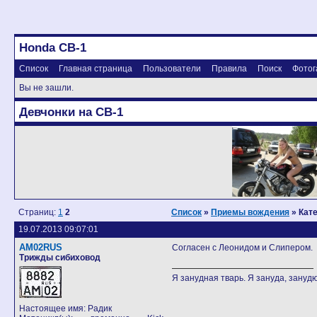
Honda CB-1
Список
Главная страница
Пользователи
Правила
Поиск
Фотог
Вы не зашли.
Девчонки на CB-1
Страниц:
1
2
Список
»
Приемы вождения
» Кат
19.07.2013 09:07:01
AM02RUS
Согласен с Леонидом и Слипером.
Трижды сибиховод
Я занудная тварь. Я зануда, занудю
Настоящее имя: Радик