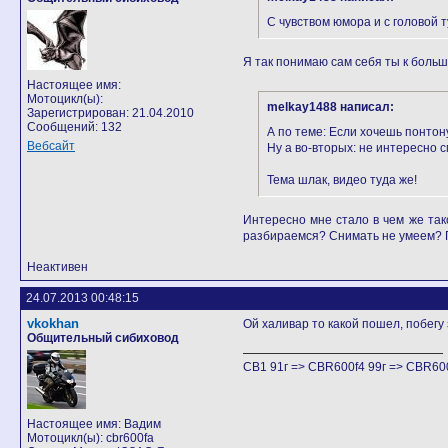
С чувством юмора и с головой т
Я так понимаю сам себя ты к больш
Настоящее имя:
Мотоцикл(ы):
melkay1488 написал:
Зарегистрирован: 21.04.2010
Сообщений: 132
А по теме: Если хочешь понтону
Вебсайт
Ну а во-вторых: не интересно 
Тема шлак, видео туда же!
Интересно мне стало в чем же та
разбираемся? Снимать не умеем? Г
Неактивен
24.07.2013 00:48:15
vkokhan
Ой халивар то какой пошел, побегу 
Общительный сибиховод
CB1 91г => CBR600f4 99г => CBR600
Настоящее имя: Вадим
Мотоцикл(ы): cbr600fa