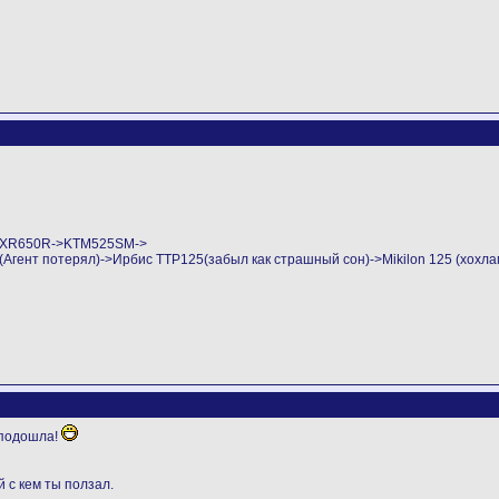
->XR650R->KTM525SM->
ент потерял)->Ирбис ТТР125(забыл как страшный сон)->Mikilon 125 (хохла
 подошла!
 с кем ты ползал.