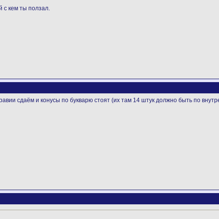
 с кем ты ползал.
авии сдаём и конусы по букварю стоят (их там 14 штук должно быть по внутре