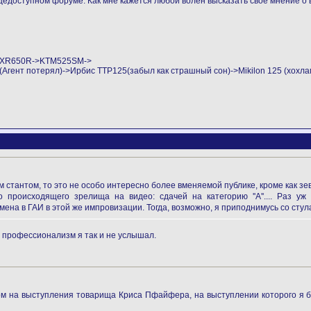
едоступном форуме. Как мне кажется любой волен высказать свое мнение о 
->XR650R->KTM525SM->
ент потерял)->Ирбис ТТР125(забыл как страшный сон)->Mikilon 125 (хохла
стантом, то это не особо интересно более вменяемой публике, кроме как зев
 происходящего зрелища на видео: сдачей на категорию ''А''.... Раз у
мена в ГАИ в этой же импровизации. Тогда, возможно, я приподнимусь со стул
е профессионализм я так и не услышал.
ом на выступления товарища Криса Пфайфера, на выступлении которого я бы