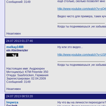
ещё столько, сколько позволят мне 
Сообщений: 3149
http://www.youtube.com/watch?v=sQ
Видео чисто для примера, таких куч
Когда ты поднимаешься ,не забывай
Неактивен
24.07.2013 01:27:46
melkay1488
Ну или это видео...
ein Abstinenzler
http://www.youtube.com/watch?v=U
Когда ты поднимаешься ,не забывай
Настоящее имя: Андрюхрен
Мотоцикл(ы): KTM Freeride 350
Откуда: Saarbrücken, Германия
Зарегистрирован: 02.04.2009
Сообщений: 3149
Неактивен
24.07.2013 08:53:20
Imperza
Ну что вы на личности переходите
Dachnik