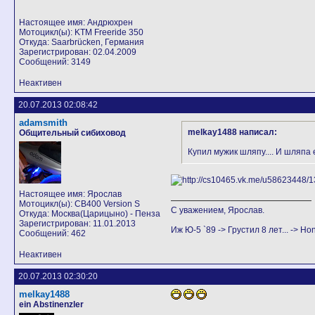
Настоящее имя: Андрюхрен
Мотоцикл(ы): KTM Freeride 350
Откуда: Saarbrücken, Германия
Зарегистрирован: 02.04.2009
Сообщений: 3149
Неактивен
20.07.2013 02:08:42
adamsmith
melkay1488 написал:
Общительный сибиховод
Купил мужик шляпу.... И шляпа
Настоящее имя: Ярослав
Мотоцикл(ы): CB400 Version S
С уважением, Ярослав.
Откуда: Москва(Царицыно) - Пенза
Зарегистрирован: 11.01.2013
Иж Ю-5 `89 -> Грустил 8 лет... -> H
Сообщений: 462
Неактивен
20.07.2013 02:30:20
melkay1488
ein Abstinenzler