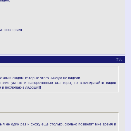
видео.
м проспорил)
#38
акам и людям, которые этого никогда не видели.
ж такие умные и навороченные стантеры, то выкладывайте видео
а и похлопаю в ладоши!!!
л не один раз и схожу ещё столько, сколько позволят мне время и