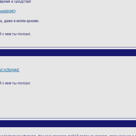
время и средства!
rkwtdihMQ
а, даже в моём архиве.
 с кем ты ползал.
SNChZBA9kE
 с кем ты ползал.
?