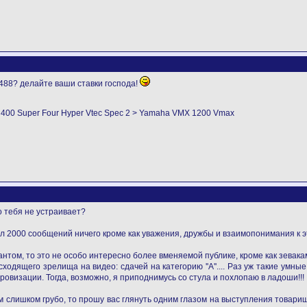
488? делайте ваши ставки господа!
B 400 Super Four Hyper Vtec Spec 2 > Yamaha VMX 1200 Vmax
о тебя не устраивает?
исал 2000 сообщений ничего кроме как уважения, дружбы и взаимопонимания к 
том, то это не особо интересно более вменяемой публике, кроме как зевакам
ходящего зрелища на видео: сдачей на категорию ''А''.... Раз уж такие ум
ровизации. Тогда, возможно, я приподнимусь со стула и похлопаю в ладоши!!!
м слишком грубо, то прошу вас глянуть одним глазом на выступления товари