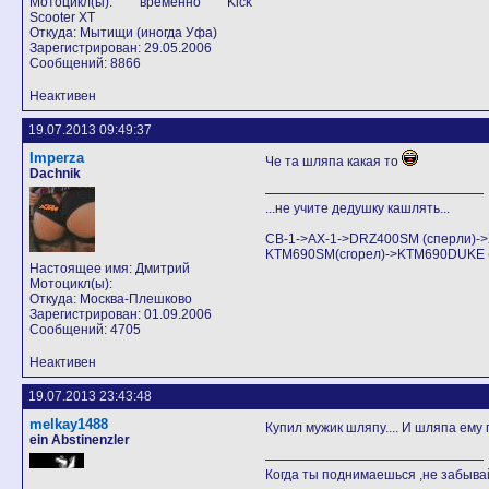
Мотоцикл(ы): временно Kick
Scooter XT
Откуда: Мытищи (иногда Уфа)
Зарегистрирован: 29.05.2006
Сообщений: 8866
Неактивен
19.07.2013 09:49:37
Imperza
Че та шляпа какая то
Dachnik
...не учите дедушку кашлять...
CB-1->AX-1->DRZ400SM (сперли)
KTM690SM(сгорел)->KTM690DUKE (Аг
Настоящее имя: Дмитрий
Мотоцикл(ы):
Откуда: Москва-Плешково
Зарегистрирован: 01.09.2006
Сообщений: 4705
Неактивен
19.07.2013 23:43:48
melkay1488
Купил мужик шляпу.... И шляпа ему
ein Abstinenzler
Когда ты поднимаешься ,не забывай